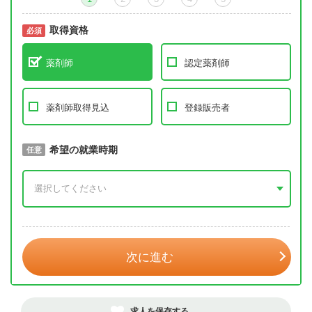
取得資格
必須
必須
薬剤師
認定薬剤師
薬剤師取得見込
登録販売者
取得予定年
希望の就業時期
必須
任意
年 3月
次に進む
求人を保存する