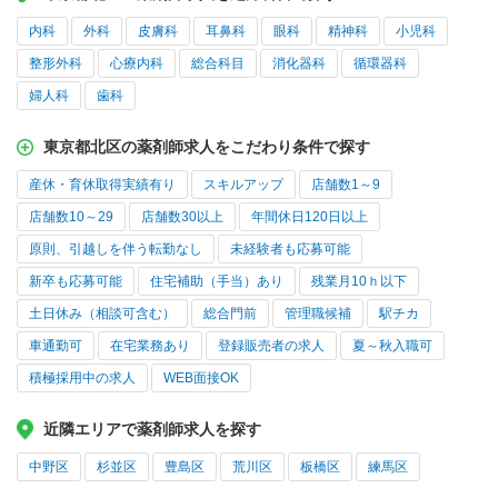
内科
外科
皮膚科
耳鼻科
眼科
精神科
小児科
整形外科
心療内科
総合科目
消化器科
循環器科
婦人科
歯科
東京都北区の薬剤師求人をこだわり条件で探す
産休・育休取得実績有り
スキルアップ
店舗数1～9
店舗数10～29
店舗数30以上
年間休日120日以上
原則、引越しを伴う転勤なし
未経験者も応募可能
新卒も応募可能
住宅補助（手当）あり
残業月10ｈ以下
土日休み（相談可含む）
総合門前
管理職候補
駅チカ
車通勤可
在宅業務あり
登録販売者の求人
夏～秋入職可
積極採用中の求人
WEB面接OK
近隣エリアで薬剤師求人を探す
中野区
杉並区
豊島区
荒川区
板橋区
練馬区