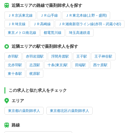
近隣エリアの路線で薬剤師求人を探す
ＪＲ京浜東北線
ＪＲ山手線
ＪＲ東北本線(上野－盛岡)
ＪＲ埼京線
ＪＲ高崎線
ＪＲ湘南新宿ライン線(赤羽－武蔵小杉)
東京メトロ南北線
都電荒川線
埼玉高速鉄道
近隣エリアの駅で薬剤師求人を探す
赤羽駅
赤羽岩淵駅
浮間舟渡駅
王子駅
王子神谷駅
北赤羽駅
志茂駅
十条(東京)駅
田端駅
西ケ原駅
東十条駅
梶原駅
この求人と似た求人をチェック
エリア
東京都の薬剤師求人
東京都北区の薬剤師求人
路線