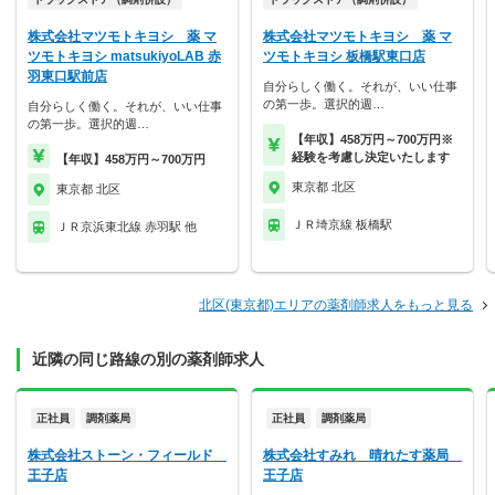
株式会社マツモトキヨシ 薬 マ
株式会社マツモトキヨシ 薬 マ
ツモトキヨシ matsukiyoLAB 赤
ツモトキヨシ 板橋駅東口店
羽東口駅前店
自分らしく働く。それが、いい仕事
の第一歩。選択的週…
自分らしく働く。それが、いい仕事
の第一歩。選択的週…
【年収】458万円～700万円※
経験を考慮し決定いたします
【年収】458万円～700万円
東京都 北区
東京都 北区
ＪＲ埼京線 板橋駅
ＪＲ京浜東北線 赤羽駅 他
北区(東京都)エリアの薬剤師求人をもっと見る
近隣の同じ路線の別の薬剤師求人
正社員
調剤薬局
正社員
調剤薬局
株式会社ストーン・フィールド
株式会社すみれ 晴れたす薬局
王子店
王子店