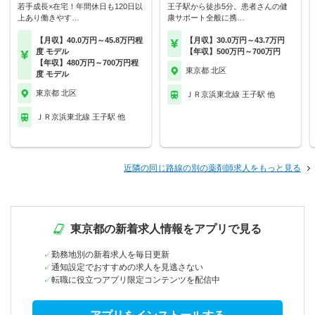
若手成長×在宅！年間休日も120日以
王子駅から徒歩5分。患者さんの健
上あり働きやす…
康サポート全般に携…
【月収】40.0万円～45.8万円程
【月収】30.0万円～43.7万円
度 モデル
【年収】500万円～700万円
【年収】480万円～700万円程
東京都 北区
度 モデル
東京都 北区
ＪＲ京浜東北線 王子駅 他
ＪＲ京浜東北線 王子駅 他
近隣の同じ路線の別の薬剤師求人をもっと見る
東京都の新着求人情報をアプリで見る
勤務地別の新着求人を毎日更新
通知設定でおすすめの求人を見逃さない
転職に役立つアプリ限定コンテンツを配信中