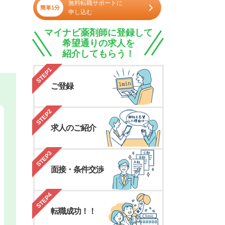
無料転職サポートに
簡単1分
申し込む
マイナビ薬剤師に登録して
希望通りの求人を
紹介してもらう！
STEP1
ご登録
STEP2
求人のご紹介
STEP3
面接・条件交渉
STEP4
転職成功！！