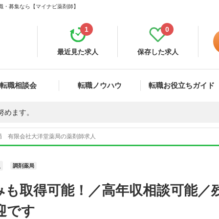
転職・募集なら【マイナビ薬剤師】
1
0
最近見た求人
保存した求人
転職相談会
転職ノウハウ
転職お役立ちガイド
努めます。
局 有限会社大洋堂薬局の薬剤師求人
員
調剤薬局
みも取得可能！／高年収相談可能／残
迎です