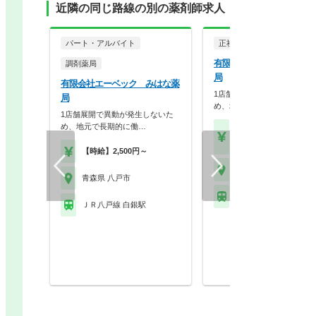
近隣の同じ路線の別の薬剤師求人
パート・アルバイト
正社員
調剤薬局
有限会社エーベック みは
調剤薬局
局
有限会社エーベック みはな薬
1店舗展開で異動が発生しな
局
め、地元で長期的に働…
1店舗展開で異動が発生しないた
め、地元で長期的に働…
【年収】540万円～60
（諸手当込）
【時給】2,500円～
青森県 八戸市
青森県 八戸市
ＪＲ八戸線 白銀駅
ＪＲ八戸線 白銀駅