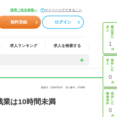
採用ご担当者様へ
マイページでできること
無料登録
ログイン
1
求人ランキング
求人を検索する
0
更新日：2026/05/26
求人番号：375884
業は10時間未満
0