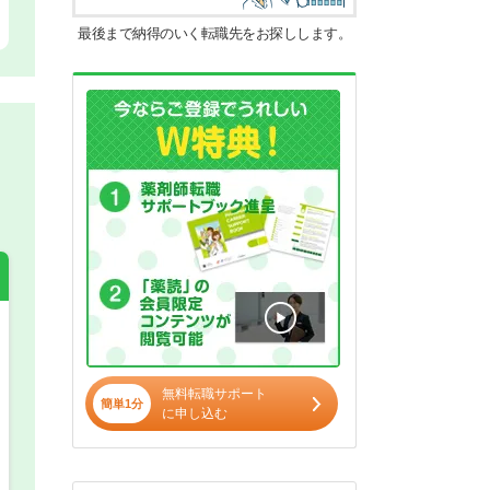
最後まで納得のいく転職先をお探しします。
希望の働き方
必須
無料転職サポート
正社員
簡単1分
に申し込む
パート(週4日～5日)