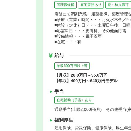
管理職候補
在宅業務あり
夏～秋入職可
店舗にて調剤業務、服薬指導、薬歴管理
■診療（営業）時間・・・月火水木金／9：00
■休診（定休）日・・・土曜日午後、日曜
■応需科目・・・皮膚科、その他面応需
■設備情報・・・電子薬歴
■在宅・・・有
給与
年収600万円以上可
【月収】28.0万円～35.0万円
【年収】400万円～640万円モデル
手当
住宅補助（手当）あり
通勤手当(上限2,000円/月) その他手当
福利厚生
雇用保険、労災保険、健康保険、厚生年