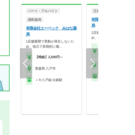
パート・アルバイト
正社員
調剤薬局
有限会社エーベック みは
調剤薬局
局
有限会社エーベック みはな薬
1店舗展開で異動が発生しな
局
め、地元で長期的に働…
1店舗展開で異動が発生しないた
め、地元で長期的に働…
【年収】540万円～60
（諸手当込）
【時給】2,500円～
青森県 八戸市
青森県 八戸市
ＪＲ八戸線 白銀駅
ＪＲ八戸線 白銀駅