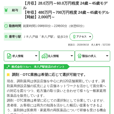
【月収】28.0万円～60.0万円程度 24歳～45歳モデ
ル
給与
【年収】480万円～700万円程度 24歳～45歳モデル
【時給】2,000円～
勤務時間
就業時間1:09時00分～22時00分（休憩60分）
最寄り駅
ＪＲ八戸線「本八戸駅」 徒歩1分
アクセス
更新日：2026/06/18 求人番号：527230
求人情報
法人情報
類似の求人
株式会社ツルハ 本八戸駅前店のポイント
調剤・OTC業務は希望に応じて選択可能です。
現在、調剤薬局は併設店舗を中心に約120店舗展開しています。調
剤薬局併設店舗の拡充により店舗ネットワークを活かして面分業へ
の対応を図りつつ、処方箋の取り扱いと合わせて様々な一般家庭用
医薬品を販売しています。
調剤・OTC業務は希望に応じての選択制として分業していますが、
患者様、お客様には両方の知識を活かした幅広い提案をできるよ
う、薬剤師は医療用・家庭用の両医薬品について研修を受ける機会