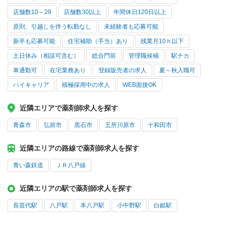
店舗数10～29
店舗数30以上
年間休日120日以上
原則、引越しを伴う転勤なし
未経験者も応募可能
新卒も応募可能
住宅補助（手当）あり
残業月10ｈ以下
土日休み（相談可含む）
総合門前
管理職候補
駅チカ
車通勤可
在宅業務あり
登録販売者の求人
夏～秋入職可
ハイキャリア
積極採用中の求人
WEB面接OK
近隣エリアで薬剤師求人を探す
青森市
弘前市
黒石市
五所川原市
十和田市
近隣エリアの路線で薬剤師求人を探す
青い森鉄道
ＪＲ八戸線
近隣エリアの駅で薬剤師求人を探す
長苗代駅
八戸駅
本八戸駅
小中野駅
白銀駅