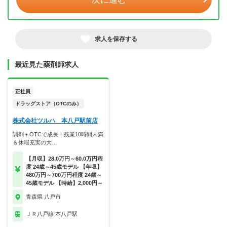
求人を保存する
最近見た薬剤師求人
正社員
ドラッグストア（OTCのみ）
株式会社ツルハ 本八戸駅前店
調剤＋OTCで成長！残業10時間未満
＆休暇充実の大…
【月収】28.0万円～60.0万円程
度 24歳～45歳モデル 【年収】
480万円～700万円程度 24歳～
45歳モデル 【時給】2,000円～
青森県 八戸市
ＪＲ八戸線 本八戸駅