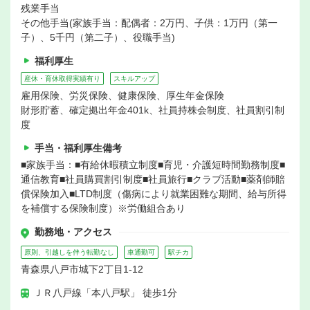
残業手当
その他手当(家族手当：配偶者：2万円、子供：1万円（第一
子）、5千円（第二子）、役職手当)
福利厚生
産休・育休取得実績有り
スキルアップ
雇用保険、労災保険、健康保険、厚生年金保険
財形貯蓄、確定拠出年金401k、社員持株会制度、社員割引制
度
手当・福利厚生備考
■家族手当：■有給休暇積立制度■育児・介護短時間勤務制度■
通信教育■社員購買割引制度■社員旅行■クラブ活動■薬剤師賠
償保険加入■LTD制度（傷病により就業困難な期間、給与所得
を補償する保険制度）※労働組合あり
勤務地・アクセス
原則、引越しを伴う転勤なし
車通勤可
駅チカ
青森県八戸市城下2丁目1-12
ＪＲ八戸線「本八戸駅」 徒歩1分