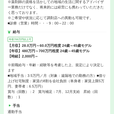
※薬剤師の資格を活かしての地域の生活に関するアドバイザ
ー業務だけでなく、将来的には経営にも携わっていただきた
く思っております。
※ご希望や状況に応じて調剤店への異動も可能です。
■診療（営業）時間・・・9：00～22：00
給与
年収700万円以上可
【月収】28.0万円～60.0万円程度 24歳～45歳モデル
【年収】480万円～700万円程度 24歳～45歳モデル
【時給】2,000円～
※前職給与・年齢・経験等を考慮した上、規定により決定し
ます
■地域手当：3.5万円／月（対象：遠隔地での勤務の方）■借り
上げ社宅制度：家賃の8割を会社負担（単身者：家賃上限5万
円、妻帯者：6.5万円）
賞与（回数）：2 賞与補足：7月、12月支給 昇給（回
数）：1
手当
通勤手当