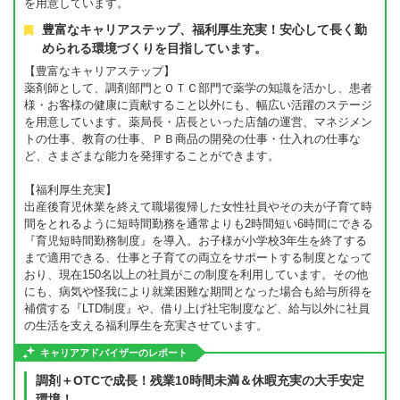
を用意しています。
豊富なキャリアステップ、福利厚生充実！安心して長く勤
められる環境づくりを目指しています。
【豊富なキャリアステップ】
薬剤師として、調剤部門とＯＴＣ部門で薬学の知識を活かし、患者
様・お客様の健康に貢献すること以外にも、幅広い活躍のステージ
を用意しています。薬局長・店長といった店舗の運営、マネジメン
トの仕事、教育の仕事、ＰＢ商品の開発の仕事・仕入れの仕事な
ど、さまざまな能力を発揮することができます。
【福利厚生充実】
出産後育児休業を終えて職場復帰した女性社員やその夫が子育て時
間をとれるように短時間勤務を通常よりも2時間短い6時間にできる
『育児短時間勤務制度』を導入。お子様が小学校3年生を終了する
まで適用できる、仕事と子育ての両立をサポートする制度となって
おり、現在150名以上の社員がこの制度を利用しています。その他
にも、病気や怪我により就業困難な期間となった場合も給与所得を
補償する『LTD制度』や、借り上げ社宅制度など、給与以外に社員
の生活を支える福利厚生を充実させています。
キャリアアドバイザーのレポート
調剤＋OTCで成長！残業10時間未満＆休暇充実の大手安定
環境！