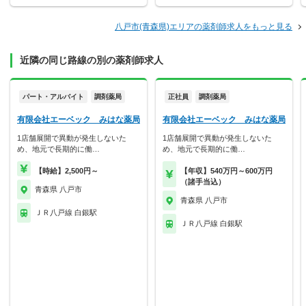
八戸市(青森県)エリアの薬剤師求人をもっと見る
近隣の同じ路線の別の薬剤師求人
パート・アルバイト
調剤薬局
正社員
調剤薬局
有限会社エーベック みはな薬局
有限会社エーベック みはな薬局
1店舗展開で異動が発生しないた
1店舗展開で異動が発生しないた
め、地元で長期的に働…
め、地元で長期的に働…
【時給】2,500円～
【年収】540万円～600万円
（諸手当込）
青森県 八戸市
青森県 八戸市
ＪＲ八戸線 白銀駅
ＪＲ八戸線 白銀駅