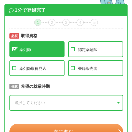
1分で登録完了
1
2
3
4
5
取得資格
必須
必須
薬剤師
認定薬剤師
薬剤師取得見込
登録販売者
取得予定年
希望の就業時期
必須
任意
年 3月
次に進む