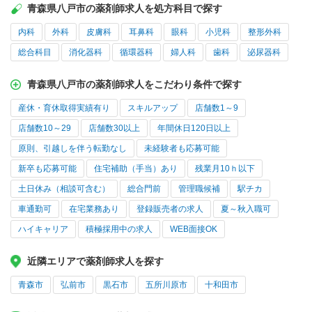
青森県八戸市の薬剤師求人を処方科目で探す
内科
外科
皮膚科
耳鼻科
眼科
小児科
整形外科
総合科目
消化器科
循環器科
婦人科
歯科
泌尿器科
青森県八戸市の薬剤師求人をこだわり条件で探す
産休・育休取得実績有り
スキルアップ
店舗数1～9
店舗数10～29
店舗数30以上
年間休日120日以上
原則、引越しを伴う転勤なし
未経験者も応募可能
新卒も応募可能
住宅補助（手当）あり
残業月10ｈ以下
土日休み（相談可含む）
総合門前
管理職候補
駅チカ
車通勤可
在宅業務あり
登録販売者の求人
夏～秋入職可
ハイキャリア
積極採用中の求人
WEB面接OK
近隣エリアで薬剤師求人を探す
青森市
弘前市
黒石市
五所川原市
十和田市