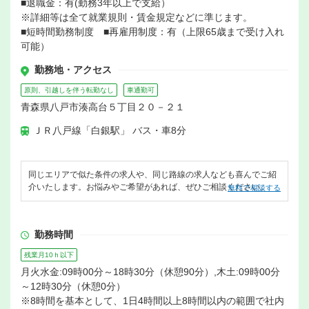
■退職金：有(勤務3年以上で支給）
※詳細等は全て就業規則・賃金規定などに準じます。
■短時間勤務制度 ■再雇用制度：有（上限65歳まで受け入れ
可能）
勤務地・アクセス
原則、引越しを伴う転勤なし
車通勤可
青森県八戸市湊高台５丁目２０－２１
ＪＲ八戸線「白銀駅」 バス・車8分
同じエリアで似た条件の求人や、同じ路線の求人なども喜んでご紹
介いたします。お悩みやご希望があれば、ぜひご相談ください。
無料で相談する
勤務時間
残業月10ｈ以下
月火水金:09時00分～18時30分（休憩90分）,木土:09時00分
～12時30分（休憩0分）
※8時間を基本として、1日4時間以上8時間以内の範囲で社内