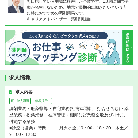
を目指している地域に根差した企業です。1店舗展開で異
動が発生しないため、地元で長期的に働きたいという方
に特におすすめの調剤薬局です。
キャリアアドバイザー 薬剤師担当
求人情報
求人内容
夏～秋入職可
積極採用中
調剤業務・服薬指導・在宅業務(社有車運転・打合せ含む)・薬
歴業務・投薬業務・在庫管理・棚卸など業務全般及びそれに
付随する業務
■診療（営業）時間・・・月火水金／9：00～18：30、木土／
9：00～12:30