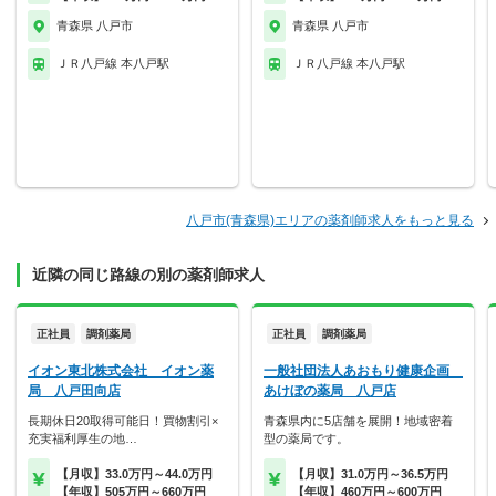
青森県 八戸市
青森県 八戸市
ＪＲ八戸線 本八戸駅
ＪＲ八戸線 本八戸駅
八戸市(青森県)エリアの薬剤師求人をもっと見る
近隣の同じ路線の別の薬剤師求人
正社員
調剤薬局
正社員
調剤薬局
イオン東北株式会社 イオン薬
一般社団法人あおもり健康企画
局 八戸田向店
あけぼの薬局 八戸店
長期休日20取得可能日！買物割引×
青森県内に5店舗を展開！地域密着
充実福利厚生の地…
型の薬局です。
【月収】33.0万円～44.0万円
【月収】31.0万円～36.5万円
【年収】505万円～660万円
【年収】460万円～600万円