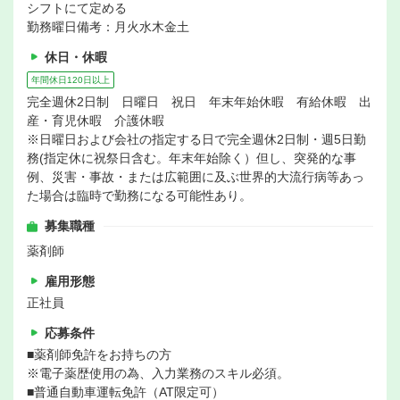
シフトにて定める
勤務曜日備考：月火水木金土
休日・休暇
年間休日120日以上
完全週休2日制 日曜日 祝日 年末年始休暇 有給休暇 出
産・育児休暇 介護休暇
※日曜日および会社の指定する日で完全週休2日制・週5日勤
務(指定休に祝祭日含む。年末年始除く）但し、突発的な事
例、災害・事故・または広範囲に及ぶ世界的大流行病等あっ
た場合は臨時で勤務になる可能性あり。
募集職種
薬剤師
雇用形態
正社員
応募条件
■薬剤師免許をお持ちの方
※電子薬歴使用の為、入力業務のスキル必須。
■普通自動車運転免許（AT限定可）