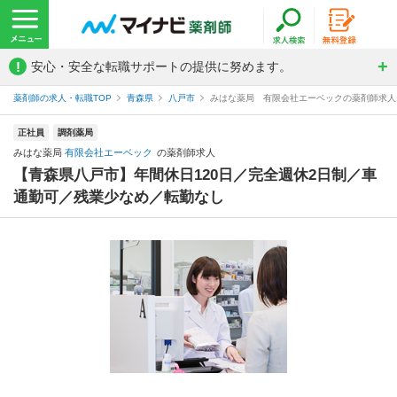
!
安心・安全な転職サポートの提供に努めます。
薬剤師の求人・転職TOP
青森県
八戸市
みはな薬局 有限会社エーベックの薬剤師求人
正社員
調剤薬局
みはな薬局
有限会社エーベック
の薬剤師求人
【青森県八戸市】年間休日120日／完全週休2日制／車
通勤可／残業少なめ／転勤なし