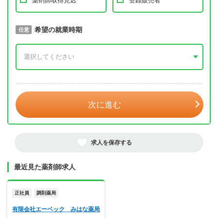
薬剤師取得見込
登録販売者
取得予定年
希望の就業時期
必須
任意
年 3月
次に進む
求人を保存する
最近見た薬剤師求人
正社員
調剤薬局
有限会社エーベック みはな薬局