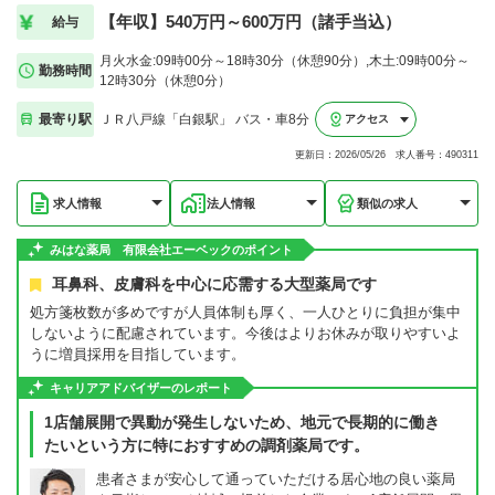
【年収】540万円～600万円（諸手当込）
給与
月火水金:09時00分～18時30分（休憩90分）,木土:09時00分～
勤務時間
12時30分（休憩0分）
最寄り駅
ＪＲ八戸線「白銀駅」 バス・車8分
アクセス
更新日：2026/05/26 求人番号：490311
求人情報
法人情報
類似の求人
みはな薬局 有限会社エーベックのポイント
耳鼻科、皮膚科を中心に応需する大型薬局です
処方箋枚数が多めですが人員体制も厚く、一人ひとりに負担が集中
しないように配慮されています。今後はよりお休みが取りやすいよ
うに増員採用を目指しています。
キャリアアドバイザーのレポート
1店舗展開で異動が発生しないため、地元で長期的に働き
たいという方に特におすすめの調剤薬局です。
患者さまが安心して通っていただける居心地の良い薬局