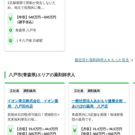
1店舗展開で異動が発生しないた
め、地元で長期的に働…
【年収】540万円～600万円
（諸手当込）
青森県 八戸市
ＪＲ八戸線 白銀駅
最近見た薬剤師求人をもっと見る
八戸市(青森県)エリアの薬剤師求人
正社員
調剤薬局
正社員
調剤薬局
イオン東北株式会社 イオン薬
一般社団法人あおもり健康企画
局 八戸田向店
あけぼの薬局 八戸店
長期休日20取得可能日！買物割引×
青森県内に5店舗を展開！地域密着
充実福利厚生の地…
型の薬局です。
【月収】33.0万円～44.0万円
【月収】31.0万円～36.5万円
【年収】505万円～660万円
【年収】460万円～600万円