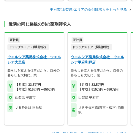
甲府市(山梨県)エリアの薬剤師求人をもっと見る
近隣の同じ路線の別の薬剤師求人
正社員
正社員
ドラッグストア（調剤併設）
ドラッグストア（調剤併設）
ウエルシア薬局株式会社 ウエル
ウエルシア薬局株式会社 ウエル
シア大里店
シア甲府和戸店
暮らしを支える仕事だから、自分の
暮らしを支える仕事だから、自分の
暮らしも大切に。業…
暮らしも大切に。業…
【月収】33.5万円
【月収】33.5万円
【年収】515万円～650万円
【年収】515万円～650万円
山梨県 甲府市
山梨県 甲府市
ＪＲ身延線 国母駅
ＪＲ中央本線(東京－松本) 酒折
駅