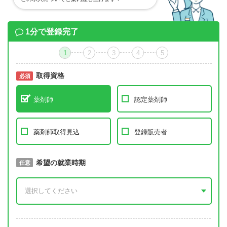
1分で登録完了
1
2
3
4
5
取得資格
必須
必須
薬剤師
認定薬剤師
薬剤師取得見込
登録販売者
取得予定年
希望の就業時期
必須
任意
年 3月