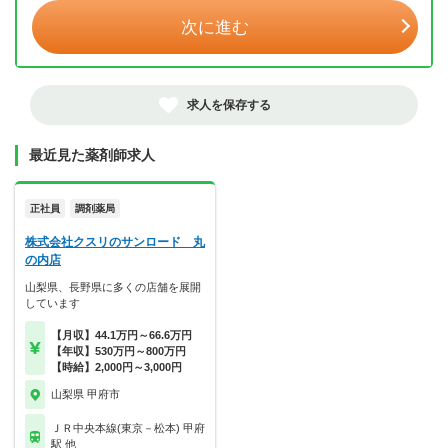
次に進む
求人を保存する
最近見た薬剤師求人
正社員
調剤薬局
株式会社クスリのサンロード 丸
の内店
山梨県、長野県に多くの店舗を展開
しています
【月収】44.1万円～66.6万円
【年収】530万円～800万円
【時給】2,000円～3,000円
山梨県 甲府市
ＪＲ中央本線(東京－松本) 甲府
駅 他