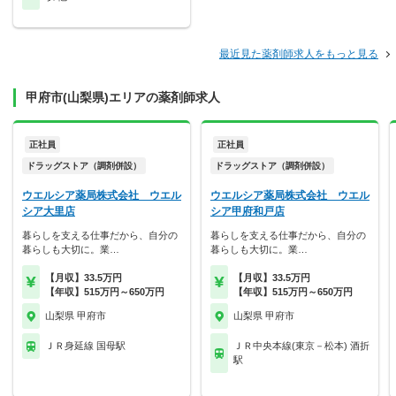
最近見た薬剤師求人をもっと見る
甲府市(山梨県)エリアの薬剤師求人
正社員
正社員
ドラッグストア（調剤併設）
ドラッグストア（調剤併設）
ウエルシア薬局株式会社 ウエル
ウエルシア薬局株式会社 ウエル
シア大里店
シア甲府和戸店
暮らしを支える仕事だから、自分の
暮らしを支える仕事だから、自分の
暮らしも大切に。業…
暮らしも大切に。業…
【月収】33.5万円
【月収】33.5万円
【年収】515万円～650万円
【年収】515万円～650万円
山梨県 甲府市
山梨県 甲府市
ＪＲ身延線 国母駅
ＪＲ中央本線(東京－松本) 酒折
駅