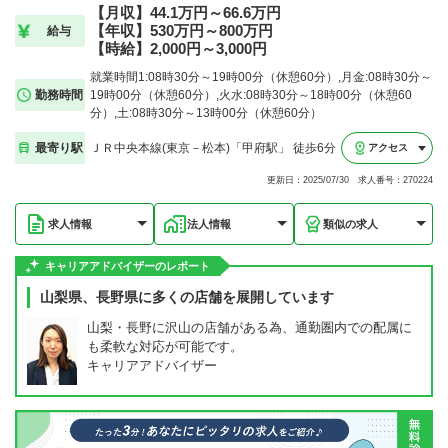
【月収】44.1万円～66.6万円
【年収】530万円～800万円
給与
【時給】2,000円～3,000円
就業時間1:08時30分～19時00分（休憩60分）,月金:08時30分～
勤務時間
19時00分（休憩60分）,火水:08時30分～18時00分（休憩60
分）,土:08時30分～13時00分（休憩60分）
最寄り駅
ＪＲ中央本線(東京－松本)「甲府駅」 徒歩6分
アクセス
更新日：2025/07/30 求人番号：270224
求人情報
法人情報
類似の求人
キャリアアドバイザーのレポート
山梨県、長野県に多くの店舗を展開しています
山梨・長野に沢山の店舗がある為、通勤圏内での配属に
も柔軟な対応が可能です。
キャリアアドバイザー