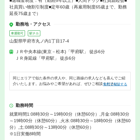
■退職金制度：有（勤続5年以上）■人間ドッグ■社員親睦会■
社員買い物割引制度■定年60歳（再雇用制度65歳まで、勤務
延長75歳まで）
勤務地・アクセス
車通勤可
駅チカ
山梨県甲府市丸ノ内1丁目17-4
ＪＲ中央本線(東京－松本)「甲府駅」 徒歩6分
ＪＲ身延線「甲府駅」 徒歩6分
同じエリアで似た条件の求人や、同じ路線の求人なども喜んでご紹
介いたします。お悩みやご希望があれば、ぜひご相談ください。
無料で相談する
勤務時間
就業時間1:08時30分～19時00分（休憩60分）,月金:08時30分
～19時00分（休憩60分）,火水:08時30分～18時00分（休憩60
分）,土:08時30分～13時00分（休憩60分）
※1日実働8時間