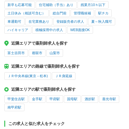
新卒も応募可能
住宅補助（手当）あり
残業月10ｈ以下
土日休み（相談可含む）
総合門前
管理職候補
駅チカ
車通勤可
在宅業務あり
登録販売者の求人
夏～秋入職可
ハイキャリア
積極採用中の求人
WEB面接OK
近隣エリアで薬剤師求人を探す
富士吉田市
都留市
山梨市
近隣エリアの路線で薬剤師求人を探す
ＪＲ中央本線(東京－松本)
ＪＲ身延線
近隣エリアの駅で薬剤師求人を探す
甲斐住吉駅
金手駅
甲府駅
国母駅
酒折駅
善光寺駅
南甲府駅
この求人と似た求人をチェック