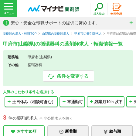
!
安心・安全な転職サポートの提供に努めます。
薬剤師の求人・転職TOP
山梨県の薬剤師求人
甲府市の薬剤師求人
甲府市(山梨県)の循
甲府市(山梨県)の循環器科の薬剤師求人・転職情報一覧
勤務地
甲府市(山梨県)
その他
循環器科
条件を変更する
人気のこだわり条件を追加する
土日休み（相談可含む）
車通勤可
残業月10ｈ以下
3
件の薬剤師求人
※ 非公開求人を除く
おすすめ順
新着順
給与順