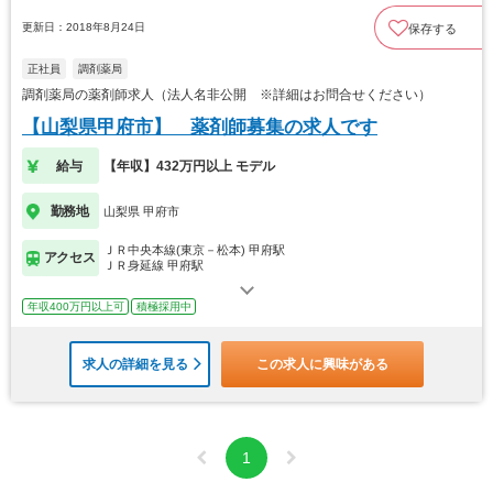
更新日：2018年8月24日
保存する
正社員
調剤薬局
調剤薬局の薬剤師求人（法人名非公開 ※詳細はお問合せください）
【山梨県甲府市】 薬剤師募集の求人です
給与
【年収】432万円以上 モデル
勤務地
山梨県 甲府市
ＪＲ中央本線(東京－松本) 甲府駅
アクセス
ＪＲ身延線 甲府駅
年収400万円以上可
積極採用中
求人の詳細を見る
この求人に興味がある
1