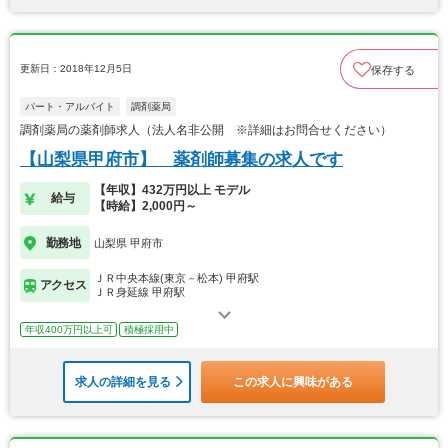
更新日：2018年12月5日
保存する
パート・アルバイト
調剤薬局
調剤薬局の薬剤師求人（法人名非公開 ※詳細はお問合せください）
【山梨県甲府市】 薬剤師募集の求人です
【年収】432万円以上 モデル
給与
【時給】2,000円～
勤務地
山梨県 甲府市
ＪＲ中央本線(東京－松本) 甲府駅
アクセス
ＪＲ身延線 甲府駅
年収400万円以上可
積極採用中
求人の詳細を見る
この求人に興味がある