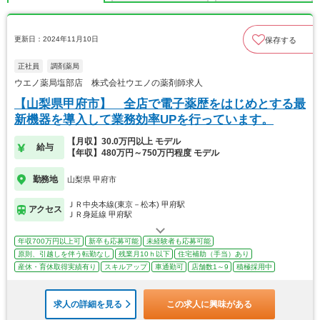
更新日：2024年11月10日
保存する
正社員
調剤薬局
ウエノ薬局塩部店 株式会社ウエノの薬剤師求人
【山梨県甲府市】 全店で電子薬歴をはじめとする最
新機器を導入して業務効率UPを行っています。
【月収】30.0万円以上 モデル
給与
【年収】480万円～750万円程度 モデル
勤務地
山梨県 甲府市
ＪＲ中央本線(東京－松本) 甲府駅
アクセス
ＪＲ身延線 甲府駅
年収700万円以上可
新卒も応募可能
未経験者も応募可能
原則、引越しを伴う転勤なし
残業月10ｈ以下
住宅補助（手当）あり
産休・育休取得実績有り
スキルアップ
車通勤可
店舗数1～9
積極採用中
求人の詳細を見る
この求人に興味がある