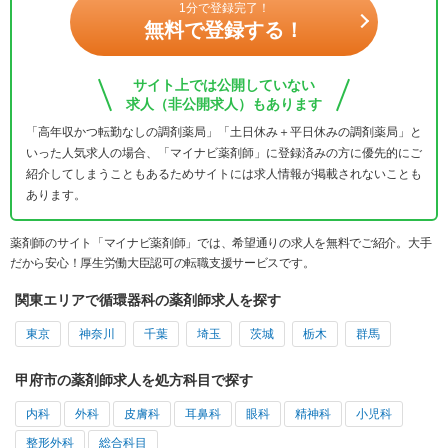
1分で登録完了！
無料で登録する！
サイト上では公開していない
求人（非公開求人）もあります
「高年収かつ転勤なしの調剤薬局」「土日休み＋平日休みの調剤薬局」と
いった人気求人の場合、「マイナビ薬剤師」に登録済みの方に優先的にご
紹介してしまうこともあるためサイトには求人情報が掲載されないことも
あります。
薬剤師のサイト「マイナビ薬剤師」では、希望通りの求人を無料でご紹介。大手
だから安心！厚生労働大臣認可の転職支援サービスです。
関東エリアで循環器科の薬剤師求人を探す
東京
神奈川
千葉
埼玉
茨城
栃木
群馬
甲府市の薬剤師求人を処方科目で探す
内科
外科
皮膚科
耳鼻科
眼科
精神科
小児科
整形外科
総合科目