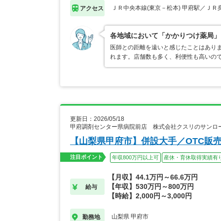
ＪＲ中央本線(東京－松本) 甲府駅／ＪＲ
アクセス
各地域において「かかりつけ薬局」
医師との距離を遠いと感じたことはあり
れます。店舗数も多く、利便性も高いの
更新日：2026/05/18
甲府調剤センター県病院前店 株式会社クスリのサンロ
【山梨県甲府市】併設大手／OTC販
注目ポイント
年収800万円以上可
産休・育休取得実績有
【月収】44.1万円～66.6万円
【年収】530万円～800万円
給与
【時給】2,000円～3,000円
山梨県 甲府市
勤務地