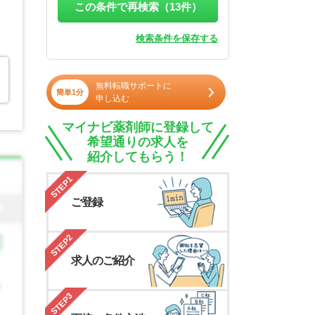
この条件で再検索（
13
件）
検索条件を保存する
無料転職サポートに
簡単1分
申し込む
マイナビ薬剤師に登録して
希望通りの求人を
紹介してもらう！
STEP1
ご登録
STEP2
求人のご紹介
STEP3