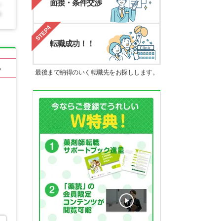
面接・条件交渉
STEP4
転職成功！！
る
最後まで納得のいく転職先をお探しします。