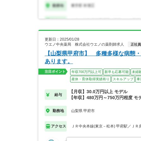
更新日：2025/01/28
ウエノ中央薬局 株式会社ウエノの薬剤師求人
正社員
【山梨県甲府市】 多種多様な病態・
あります。
注目ポイント
年収700万円以上可
新卒も応募可能
未経
産休・育休取得実績有り
スキルアップ
車
【月収】30.0万円以上 モデル
給与
【年収】480万円～750万円程度 モ
山梨県 甲府市
勤務地
ＪＲ中央本線(東京－松本) 甲府駅／ＪＲ
アクセス