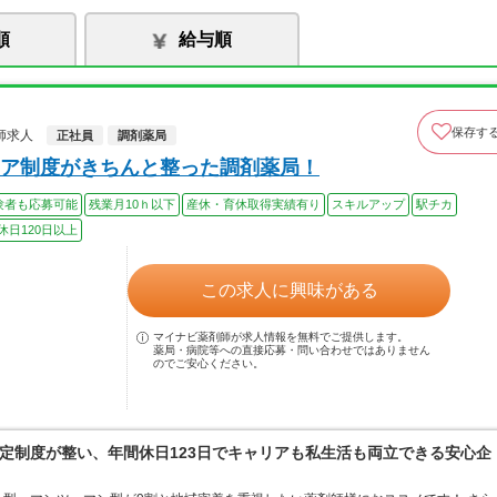
順
給与順
保存す
師求人
正社員
調剤薬局
ア制度がきちんと整った調剤薬局！
験者も応募可能
残業月10ｈ以下
産休・育休取得実績有り
スキルアップ
駅チカ
休日120日以上
この求人に興味がある
マイナビ薬剤師が求人情報を無料でご提供します。
薬局・病院等への直接応募・問い合わせではありません
のでご安心ください。
定制度が整い、年間休日123日でキャリアも私生活も両立できる安心企