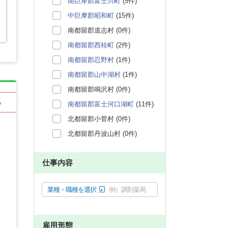
南巨摩郡富士川町
(5件)
中巨摩郡昭和町
(15件)
南都留郡道志村 (0件)
南都留郡西桂町
(2件)
南都留郡忍野村
(1件)
南都留郡山中湖村
(1件)
南都留郡鳴沢村 (0件)
る
南都留郡富士河口湖町
(11件)
北都留郡小菅村 (0件)
北都留郡丹波山村 (0件)
仕事内容
業種・職種を選択
例）調剤薬局
雇用形態