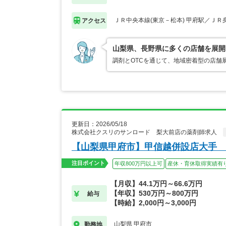
ＪＲ中央本線(東京－松本) 甲府駅／ＪＲ
アクセス
山梨県、長野県に多くの店舗を展開
調剤とOTCを通じて、地域密着型の店舗
更新日：2026/05/18
株式会社クスリのサンロード 梨大前店の薬剤師求人
【山梨県甲府市】甲信越併設店大手 
注目ポイント
年収800万円以上可
産休・育休取得実績有
【月収】44.1万円～66.6万円
【年収】530万円～800万円
給与
【時給】2,000円～3,000円
山梨県 甲府市
勤務地