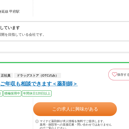
身延線 甲府駅
しています
展開を目指している会社です。
保存す
正社員
ドラッグストア（OTCのみ）
ご年収も相談できます＜薬剤師＞
り
積極採用中
年間休日120日以上
この求人に興味がある
マイナビ薬剤師が求人情報を無料でご提供します。
薬局・病院等への直接応募・問い合わせではありません
のでご安心ください。