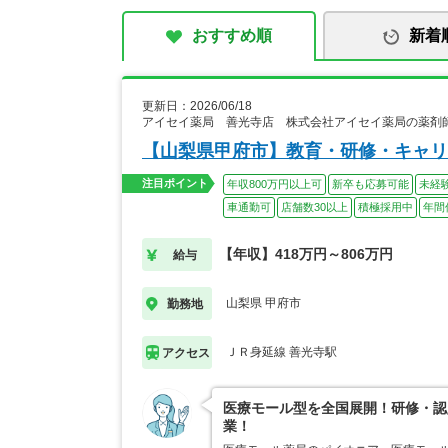
おすすめ順
新着
更新日：2026/06/18
アイセイ薬局 善光寺店 株式会社アイセイ薬局の薬剤
【山梨県甲府市】教育・研修・キャリ
注目ポイント
年収800万円以上可
新卒も応募可能
未経
車通勤可
店舗数30以上
積極採用中
年間
【年収】418万円～806万円
給与
山梨県 甲府市
勤務地
ＪＲ身延線 善光寺駅
アクセス
医療モール型を全国展開！研修・認
業！