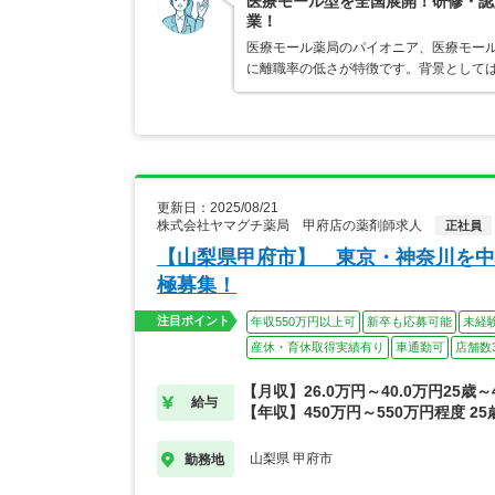
医療モール型を全国展開！研修・認
業！
医療モール薬局のパイオニア、医療モール
に離職率の低さが特徴です。背景として
更新日：2025/08/21
株式会社ヤマグチ薬局 甲府店の薬剤師求人
正社員
【山梨県甲府市】 東京・神奈川を中
極募集！
注目ポイント
年収550万円以上可
新卒も応募可能
未経
産休・育休取得実績有り
車通勤可
店舗数
【月収】26.0万円～40.0万円25歳
給与
【年収】450万円～550万円程度 2
山梨県 甲府市
勤務地