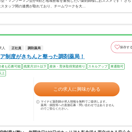
型・マンツーマン型が9割と地域密着を重視したい薬剤師様におススメです！ さら
はスタッフ間の連携が取れており、チームワークを大…
保存す
求人
正社員
調剤薬局
ア制度がきちんと整った調剤薬局！
験者も応募可能
残業月10ｈ以下
産休・育休取得実績有り
スキルアップ
車通勤可
以上
この求人に興味がある
マイナビ薬剤師が求人情報を無料でご提供します。
薬局・病院等への直接応募・問い合わせではありません
のでご安心ください。