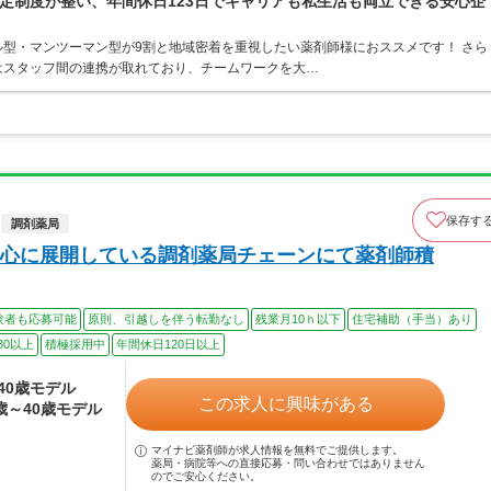
定制度が整い、年間休日123日でキャリアも私生活も両立できる安心企
型・マンツーマン型が9割と地域密着を重視したい薬剤師様におススメです！ さら
はスタッフ間の連携が取れており、チームワークを大…
保存す
調剤薬局
心に展開している調剤薬局チェーンにて薬剤師積
験者も応募可能
原則、引越しを伴う転勤なし
残業月10ｈ以下
住宅補助（手当）あり
30以上
積極採用中
年間休日120日以上
～40歳モデル
この求人に興味がある
5歳～40歳モデル
マイナビ薬剤師が求人情報を無料でご提供します。
薬局・病院等への直接応募・問い合わせではありません
のでご安心ください。