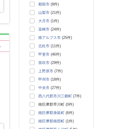
都留市
(9件)
山梨市
(21件)
大月市
(1件)
韮崎市
(24件)
南アルプス市
(25件)
北杜市
(11件)
る
甲斐市
(46件)
笛吹市
(29件)
上野原市
(7件)
甲州市
(18件)
中央市
(27件)
西八代郡市川三郷町
(7件)
南巨摩郡早川町 (0件)
南巨摩郡身延町
(6件)
南巨摩郡南部町
(1件)