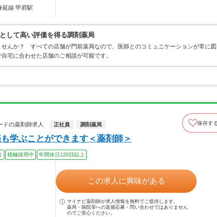
身延線 甲府駅
として高い評価を得る調剤薬局
ませんか？ すべての店舗が門前薬局なので、医師とのコミュニケーションが常に図
で自宅に合わせた店舗のご相談が可能です。
保存す
ードの薬剤師求人
正社員
調剤薬局
売も学ぶことができます＜薬剤師＞
り
積極採用中
年間休日120日以上
この求人に興味がある
マイナビ薬剤師が求人情報を無料でご提供します。
薬局・病院等への直接応募・問い合わせではありません
のでご安心ください。