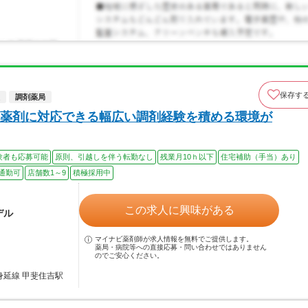
保存す
調剤薬局
薬剤に対応できる幅広い調剤経験を積める環境が
験者も応募可能
原則、引越しを伴う転勤なし
残業月10ｈ以下
住宅補助（手当）あり
通勤可
店舗数1～9
積極採用中
この求人に興味がある
デル
マイナビ薬剤師が求人情報を無料でご提供します。
薬局・病院等への直接応募・問い合わせではありません
のでご安心ください。
身延線 甲斐住吉駅