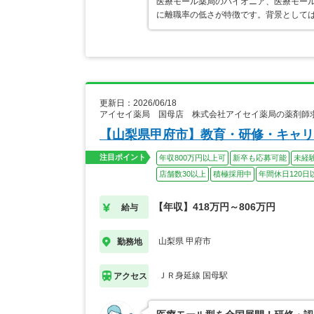
医療モール薬局のパイオニア、医療モール
に離職率の低さが特徴です。背景として
更新日：2026/06/18
アイセイ薬局 国母店 株式会社アイセイ薬局の薬剤師
【山梨県甲府市】教育・研修・キャリ
注目ポイント
年収800万円以上可
新卒も応募可能
未経
店舗数30以上
積極採用中
年間休日120日
【年収】418万円～806万円
給与
山梨県 甲府市
勤務地
ＪＲ身延線 国母駅
アクセス