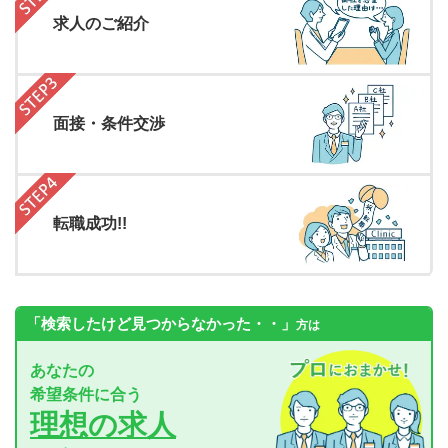
求人のご紹介
面接・条件交渉
転職成功!!
「検索したけど見つからなかった・・」
方は
あなたの
希望条件に合う
理想の求人