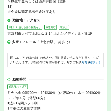
※厚生年金もしくは薬剤師国保（選択
制）
※企業型確定拠出年金制度あり
勤務地・アクセス
原則、引越しを伴う転勤なし
車通勤可
駅チカ
東京都東大和市上北台1-2-14 上北台メディカルビル1F
多摩モノレール「上北台駅」 徒歩1分
同じエリアで似た条件の求人や、同じ路線の求人なども喜んでご紹
介いたします。お悩みやご希望があれば、ぜひご相談ください。
無料で相談する
勤務時間
残業月10ｈ以下
月火木金:09時00分～19時30分（休憩60分）,水土:09時00分
～17時00分（休憩60分）
■週40時間シフト制
1年単位の変形労働制