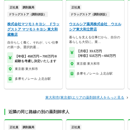
正社員
調剤薬局
正社員
ドラッグストア（調剤併設）
ドラッグストア（調剤併設）
株式会社マツモトキヨシ ドラッ
ウエルシア薬局株式会社 ウエル
グストア マツモトキヨシ 東大和
シア東大和立野店
蔵敷店
暮らしを支える仕事だから、自分の
暮らしも大切に。業…
自分らしく働く。それが、いい仕事
の第一歩。選択的週…
【月収】33.5万円
【年収】515万円～650万円
【年収】458万円～700万円※
経験を考慮し決定いたします
東京都 東大和市
東京都 東大和市
多摩モノレール 上北台駅
多摩モノレール 上北台駅
東大和市(東京都)エリアの薬剤師求人をもっと見る
近隣の同じ路線の別の薬剤師求人
正社員
調剤薬局
正社員