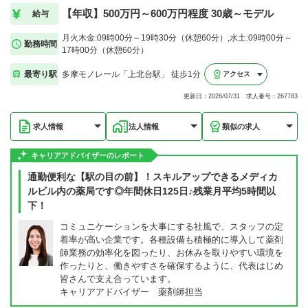
【年収】500万円～600万円程度 30歳～モデル
給与
月火木金:09時00分～19時30分（休憩60分）,水土:09時00分～
勤務時間
17時00分（休憩60分）
最寄り駅
多摩モノレール「上北台駅」 徒歩1分
アクセス
更新日：2026/07/31 求人番号：267783
求人情報
法人情報
類似の求人
キャリアアドバイザーのレポート
通勤便利な【駅の目の前】！スキルアップできるメディカ
ルビル内の薬局です◎年間休日125日♪残業月平均5時間以
下！
コミュニケーションを大事にする社風で、スタッフの定
着率が高い企業です。各種設備も積極的に導入して薬剤
師業務の効率化を図ったり、お休みを取りやすい環境を
作ったりと、働きやすさを確保するように、代表はじめ
皆さんで支え合っています。
キャリアアドバイザー 薬剤師担当