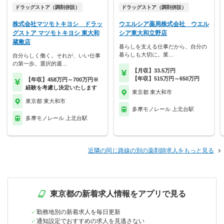
ドラッグストア（調剤併設）
ドラッグストア（調剤併設）
株式会社マツモトキヨシ ドラッ
ウエルシア薬局株式会社 ウエル
グストア マツモトキヨシ 東大和
シア東大和立野店
蔵敷店
暮らしを支える仕事だから、自分の
暮らしも大切に。業…
自分らしく働く。それが、いい仕事
の第一歩。選択的週…
【月収】33.5万円
【年収】515万円～650万円
【年収】458万円～700万円※
経験を考慮し決定いたします
東京都 東大和市
東京都 東大和市
多摩モノレール 上北台駅
多摩モノレール 上北台駅
近隣の同じ路線の別の薬剤師求人をもっと見る
東京都の新着求人情報をアプリで見る
勤務地別の新着求人を毎日更新
通知設定でおすすめの求人を見逃さない