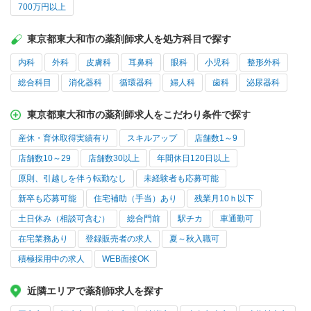
700万円以上
東京都東大和市の薬剤師求人を処方科目で探す
内科
外科
皮膚科
耳鼻科
眼科
小児科
整形外科
総合科目
消化器科
循環器科
婦人科
歯科
泌尿器科
東京都東大和市の薬剤師求人をこだわり条件で探す
産休・育休取得実績有り
スキルアップ
店舗数1～9
店舗数10～29
店舗数30以上
年間休日120日以上
原則、引越しを伴う転勤なし
未経験者も応募可能
新卒も応募可能
住宅補助（手当）あり
残業月10ｈ以下
土日休み（相談可含む）
総合門前
駅チカ
車通勤可
在宅業務あり
登録販売者の求人
夏～秋入職可
積極採用中の求人
WEB面接OK
近隣エリアで薬剤師求人を探す