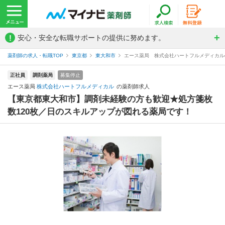
!
安心・安全な転職サポートの提供に努めます。
薬剤師の求人・転職TOP
東京都
東大和市
エース薬局 株式会社ハートフルメディカル
正社員
調剤薬局
募集停止
エース薬局
株式会社ハートフルメディカル
の薬剤師求人
【東京都東大和市】調剤未経験の方も歓迎★処方箋枚
数120枚／日のスキルアップが図れる薬局です！