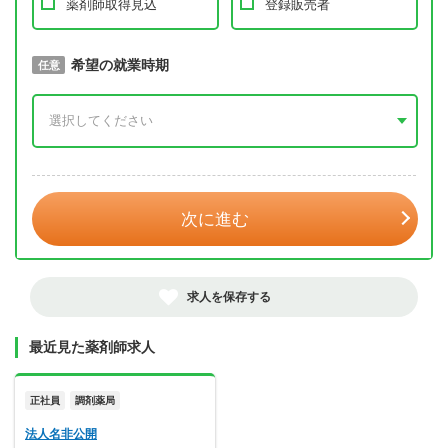
薬剤師取得見込
登録販売者
取得予定年
希望の就業時期
必須
任意
年 3月
次に進む
求人を保存する
最近見た薬剤師求人
正社員
調剤薬局
法人名非公開