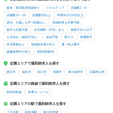
産休・育休取得実績有り
スキルアップ
店舗数1～9
店舗数10～29
店舗数30以上
年間休日120日以上
原則、引越しを伴う転勤なし
未経験者も応募可能
新卒も応募可能
住宅補助（手当）あり
残業月10ｈ以下
土日休み（相談可含む）
総合門前
駅チカ
車通勤可
在宅業務あり
登録販売者の求人
夏～秋入職可
積極採用中の求人
WEB面接OK
近隣エリアで薬剤師求人を探す
国立市
福生市
狛江市
清瀬市
東久留米市
武蔵村山市
近隣エリアの路線で薬剤師求人を探す
西武拝島線
多摩モノレール
近隣エリアの駅で薬剤師求人を探す
上北台駅
桜街道駅
東大和市駅