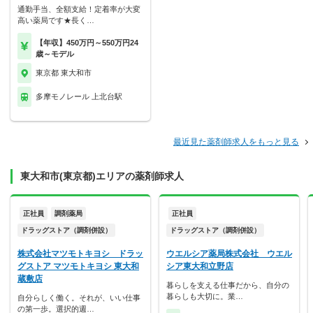
通勤手当、全額支給！定着率が大変
高い薬局です★長く…
【年収】450万円～550万円24
歳～モデル
東京都 東大和市
多摩モノレール 上北台駅
最近見た薬剤師求人をもっと見る
東大和市(東京都)エリアの薬剤師求人
正社員
調剤薬局
正社員
ドラッグストア（調剤併設）
ドラッグストア（調剤併設）
株式会社マツモトキヨシ ドラッ
ウエルシア薬局株式会社 ウエル
グストア マツモトキヨシ 東大和
シア東大和立野店
蔵敷店
暮らしを支える仕事だから、自分の
暮らしも大切に。業…
自分らしく働く。それが、いい仕事
の第一歩。選択的週…