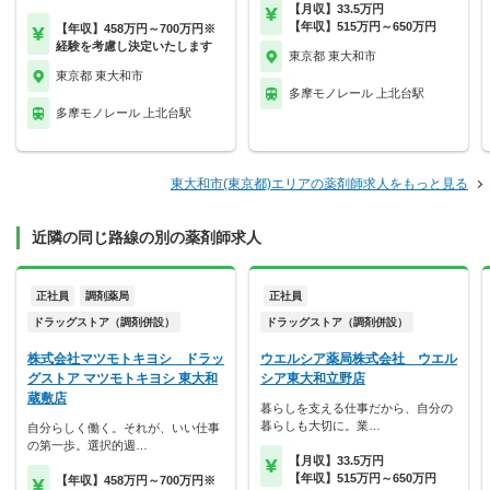
【月収】33.5万円
【年収】515万円～650万円
【年収】458万円～700万円※
経験を考慮し決定いたします
東京都 東大和市
東京都 東大和市
多摩モノレール 上北台駅
多摩モノレール 上北台駅
東大和市(東京都)エリアの薬剤師求人をもっと見る
近隣の同じ路線の別の薬剤師求人
正社員
調剤薬局
正社員
ドラッグストア（調剤併設）
ドラッグストア（調剤併設）
株式会社マツモトキヨシ ドラッ
ウエルシア薬局株式会社 ウエル
グストア マツモトキヨシ 東大和
シア東大和立野店
蔵敷店
暮らしを支える仕事だから、自分の
暮らしも大切に。業…
自分らしく働く。それが、いい仕事
の第一歩。選択的週…
【月収】33.5万円
【年収】515万円～650万円
【年収】458万円～700万円※