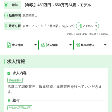
【年収】450万円～550万円24歳～モデル
給与
勤務時間
就業時間１:
最寄り駅
多摩モノレール「上北台駅」 徒歩12分
アクセス
更新日：2024/11/10 求人番号：538597
求人情報
法人情報
類似の求人
求人情報
求人内容
積極採用中
店舗にて調剤業務、服薬指導、薬歴管理を行っていただきま
す。
給与
年収550万円以上可