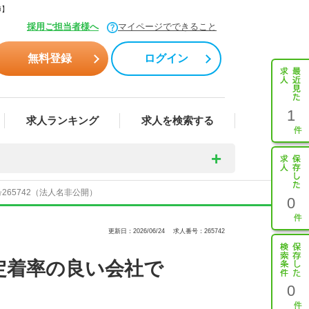
師】
採用ご担当者様へ
マイページでできること
無料登録
ログイン
1
求人ランキング
求人を検索する
65742（法人名非公開）
0
更新日：2026/06/24
求人番号：265742
定着率の良い会社で
0