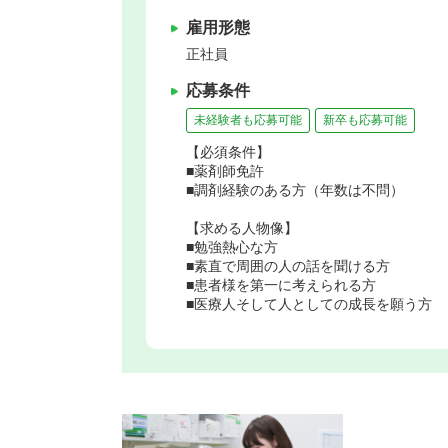
雇用形態
正社員
応募条件
未経験者も応募可能
新卒も応募可能
【必須条件】
■薬剤師免許
■調剤経験のある方（年数は不問）
【求める人物像】
■勉強熱心な方
■素直で周囲の人の話を聞ける方
■患者様を第一に考えられる方
■医療人そして人としての成長を願う方