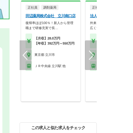
正社員
調剤薬局
正社員
調剤薬局
田辺薬局株式会社 立川南口店
法人名非公開
復帰率ほぼ100％！新人から管理
外来・在宅・健康イベントな
職まで研修充実で長…
広く勉強できる環境が…
【月収】28.0万円
【年収】450万円～63
【年収】392万円～550万円
程度
東京都 立川市
東京都 立川市
ＪＲ中央線 立川駅 他
ＪＲ青梅線 西立川駅
この求人と似た求人をチェック