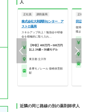
人
正社員
調剤薬局
正社員
調剤薬局
株式会社大和調剤センター ア
田辺薬局株式会社 立川南
ストロ薬局
復帰率ほぼ100％！新人から
職まで研修充実で長…
スキルアップ向上！勉強会や研修
会を積極的に取り入れ…
【月収】28.0万円
【年収】392万円～55
【年収】400万円～500万円
以上 24歳～30歳モデル
東京都 立川市
東京都 立川市
ＪＲ中央線 立川駅 他
多摩モノレール 柴崎体育館
駅
近隣の同じ路線の別の薬剤師求人