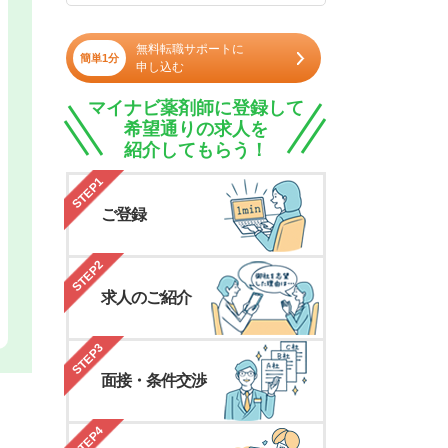
無料転職サポートに
簡単1分
申し込む
マイナビ薬剤師に登録して
希望通りの求人を
紹介してもらう！
STEP1
ご登録
STEP2
求人のご紹介
STEP3
面接・条件交渉
STEP4