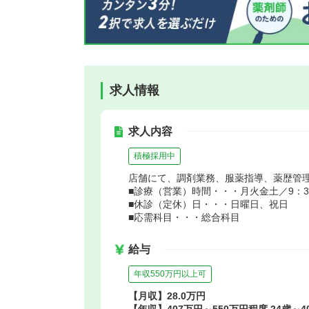
求人情報
求人内容
積極採用中
店舗にて、調剤業務、服薬指導、薬歴管
■診療（営業）時間・・・月火金土／9：30～
■休診（定休）日・・・日曜日、祝日
■応需科目・・・総合科目
給与
年収550万円以上可
【月収】28.0万円
【年収】407万円～550万円程度 24歳～