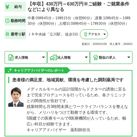
【年収】430万円～630万円※ご経験・ご就業条件
給与
などにより異なる
中番:09時45分～19時15分（休憩80分）,遅番:10時45分～19時
勤務時間
30分（休憩80分）,土曜日:08時45分～17時30分（休憩50分）
最寄り駅
ＪＲ中央線「立川駅」 徒歩3分
アクセス
更新日：2026/01/09 求人番号：264403
求人情報
法人情報
類似の求人
キャリアアドバイザーのレポート
患者様の満足度、地域貢献、環境を考慮した調剤薬局です
メディカルモールの設計段階からドクターの誘致に至る
まで完全プロデュースを行っているため、各クリニック
との関係性が良好です。
残業時間も月3時間未満とワークライフバランスを整えな
がら、メリハリをつけて勤務できる環境です。
5階建ての医療モールで8医療機関が入っているため、幅
広い科目が経験できます。
キャリアアドバイザー 薬剤師担当