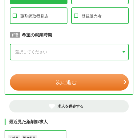
薬剤師取得見込
登録販売者
取得予定年
希望の就業時期
必須
任意
年 3月
次に進む
求人を保存する
最近見た薬剤師求人