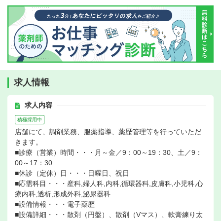
求人情報
求人内容
積極採用中
店舗にて、調剤業務、服薬指導、薬歴管理等を行っていただ
きます。
■診療（営業）時間・・・月～金／9：00～19：30、土／9：
00～17：30
■休診（定休）日・・・日曜日、祝日
■応需科目・・・産科,婦人科,内科,循環器科,皮膚科,小児科,心
療内科,透析,形成外科,泌尿器科
■設備情報・・・電子薬歴
■設備詳細・・・散剤（円盤）、散剤（Vマス）、軟膏練り太