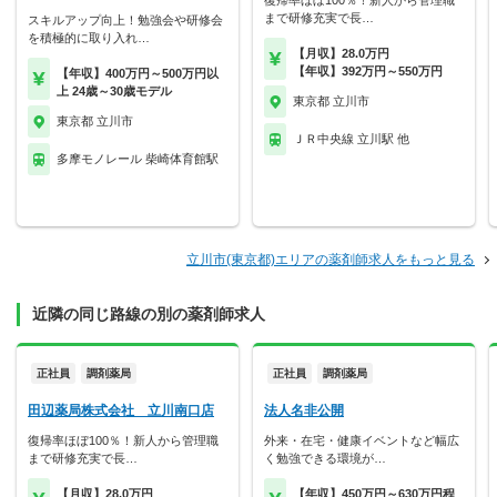
復帰率ほぼ100％！新人から管理職
まで研修充実で長…
スキルアップ向上！勉強会や研修会
を積極的に取り入れ…
【月収】28.0万円
【年収】392万円～550万円
【年収】400万円～500万円以
上 24歳～30歳モデル
東京都 立川市
東京都 立川市
ＪＲ中央線 立川駅 他
多摩モノレール 柴崎体育館駅
立川市(東京都)エリアの薬剤師求人をもっと見る
近隣の同じ路線の別の薬剤師求人
正社員
調剤薬局
正社員
調剤薬局
田辺薬局株式会社 立川南口店
法人名非公開
復帰率ほぼ100％！新人から管理職
外来・在宅・健康イベントなど幅広
まで研修充実で長…
く勉強できる環境が…
【月収】28.0万円
【年収】450万円～630万円程