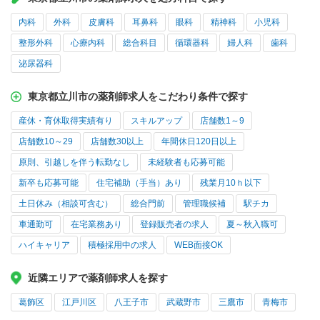
内科
外科
皮膚科
耳鼻科
眼科
精神科
小児科
整形外科
心療内科
総合科目
循環器科
婦人科
歯科
泌尿器科
東京都立川市の薬剤師求人をこだわり条件で探す
産休・育休取得実績有り
スキルアップ
店舗数1～9
店舗数10～29
店舗数30以上
年間休日120日以上
原則、引越しを伴う転勤なし
未経験者も応募可能
新卒も応募可能
住宅補助（手当）あり
残業月10ｈ以下
土日休み（相談可含む）
総合門前
管理職候補
駅チカ
車通勤可
在宅業務あり
登録販売者の求人
夏～秋入職可
ハイキャリア
積極採用中の求人
WEB面接OK
近隣エリアで薬剤師求人を探す
葛飾区
江戸川区
八王子市
武蔵野市
三鷹市
青梅市