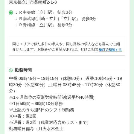
東京都立川市柴崎町2-1-8
ＪＲ中央線「立川駅」 徒歩3分
ＪＲ南武線(川崎－立川)「立川駅」 徒歩3分
ＪＲ青梅線「立川駅」 徒歩3分
同じエリアで似た条件の求人や、同じ路線の求人なども喜んでご紹
介いたします。お悩みやご希望があれば、ぜひご相談ください。
無料で相談する
勤務時間
中番:09時45分～19時15分（休憩80分）,遅番:10時45分～19
時30分（休憩80分）,土曜日:08時45分～17時30分（休憩50
分）
※1ヶ月単位の変形労働時間制(週平均40時間)
※1日5時間～8時間10分勤務
※上記のうち週5日のシフト制勤務
※中番：週2回
※遅番：週2回（残業対応含めラストまで）
勤務曜日備考：月火水木金土