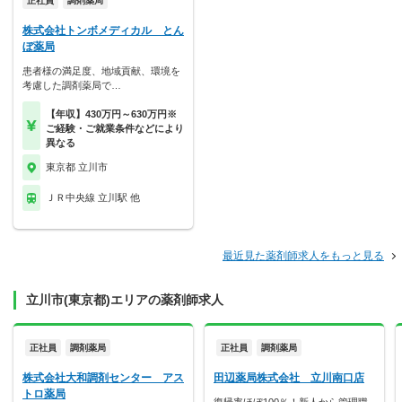
正社員
調剤薬局
株式会社トンボメディカル とん
ぼ薬局
患者様の満足度、地域貢献、環境を
考慮した調剤薬局で…
【年収】430万円～630万円※
ご経験・ご就業条件などにより
異なる
東京都 立川市
ＪＲ中央線 立川駅 他
最近見た薬剤師求人をもっと見る
立川市(東京都)エリアの薬剤師求人
正社員
調剤薬局
正社員
調剤薬局
株式会社大和調剤センター アス
田辺薬局株式会社 立川南口店
トロ薬局