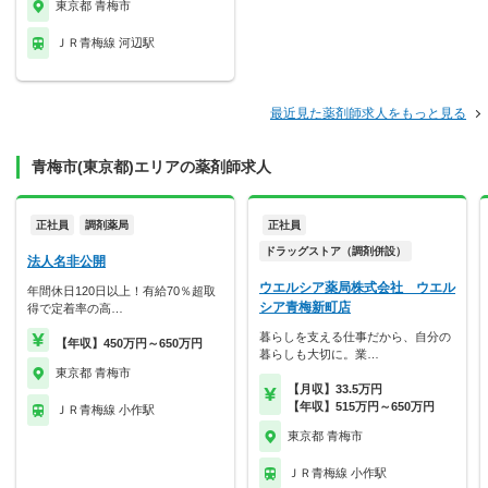
東京都 青梅市
ＪＲ青梅線 河辺駅
最近見た薬剤師求人をもっと見る
青梅市(東京都)エリアの薬剤師求人
正社員
調剤薬局
正社員
ドラッグストア（調剤併設）
法人名非公開
ウエルシア薬局株式会社 ウエル
年間休日120日以上！有給70％超取
シア青梅新町店
得で定着率の高…
暮らしを支える仕事だから、自分の
【年収】450万円～650万円
暮らしも大切に。業…
東京都 青梅市
【月収】33.5万円
【年収】515万円～650万円
ＪＲ青梅線 小作駅
東京都 青梅市
ＪＲ青梅線 小作駅