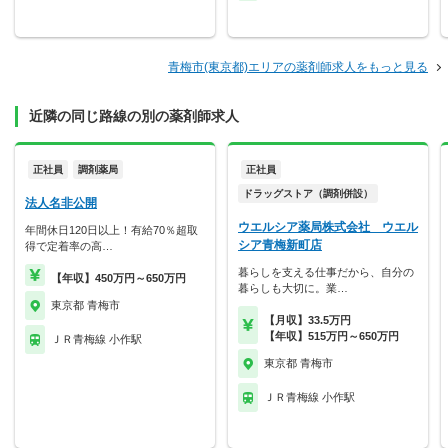
青梅市(東京都)エリアの薬剤師求人をもっと見る
近隣の同じ路線の別の薬剤師求人
正社員
調剤薬局
正社員
ドラッグストア（調剤併設）
法人名非公開
ウエルシア薬局株式会社 ウエル
年間休日120日以上！有給70％超取
シア青梅新町店
得で定着率の高…
暮らしを支える仕事だから、自分の
【年収】450万円～650万円
暮らしも大切に。業…
東京都 青梅市
【月収】33.5万円
【年収】515万円～650万円
ＪＲ青梅線 小作駅
東京都 青梅市
ＪＲ青梅線 小作駅