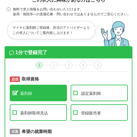
無料で求人情報をお問い合わせいただけます。
薬局・病院等への直接応募・問い合わせではありませんのでご安心ください。
マイナビ薬剤師ご登録後、担当のアドバイザーより
この求人についてご案内差し上げます！
1分で登録完了
1
2
3
4
5
取得資格
必須
必須
薬剤師
認定薬剤師
薬剤師取得見込
登録販売者
取得予定年
希望の就業時期
必須
任意