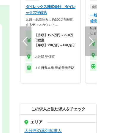
ダイレックス株式会社 ダイレ
病院・クリニック
ックス宇佐店
一般社団法人宇佐市医師会
九州～北陸地方に約300店舗展開
佐高田医師会病院
するディスカウント…
NST専門療法士の資格取得を
せます！！ワークバ…
【月収】15.5万円～25.0万
円程度
【時給】2,200円～
【年収】290万円～470万円
大分県 宇佐市
大分県 宇佐市
ＪＲ日豊本線 宇佐駅
ＪＲ日豊本線 豊前善光寺駅
この求人と似た求人をチェック
エリア
大分県の薬剤師求人