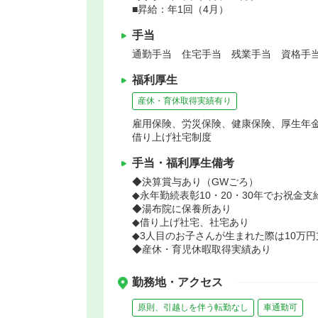
■昇給：年1回（4月）
手当
通勤手当 住宅手当 残業手当 資格手
福利厚生
産休・育休取得実績有り
雇用保険、労災保険、健康保険、厚生年
借り上げ社宅制度
手当・福利厚生備考
◆決算賞与あり（GWごろ）
◆永年勤続表彰10・20・30年でお祝金支
◆湯布院に保養所あり
◆借り上げ社宅、社宅あり
◆3人目のお子さんが生まれた際は10万
◆産休・育児休暇取得実績あり
勤務地・アクセス
原則、引越しを伴う転勤なし
車通勤可