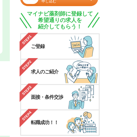
申し込む
マイナビ薬剤師に登録して
希望通りの求人を
紹介してもらう！
STEP1
ご登録
STEP2
求人のご紹介
STEP3
面接・条件交渉
STEP4
転職成功！！