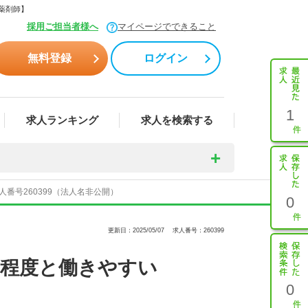
薬剤師】
採用ご担当者様へ
マイページでできること
無料登録
ログイン
1
求人ランキング
求人を検索する
番号260399（法人名非公開）
0
更新日：2025/05/07
求人番号：260399
間程度と働きやすい
0