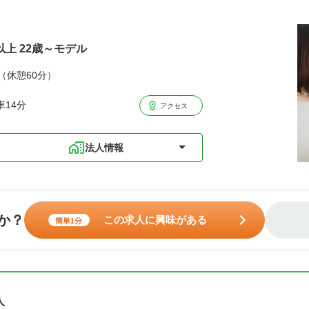
以上 22歳～モデル
分（休憩60分）
14分
アクセス
法人情報
か？
この求人に興味がある
簡単1分
人