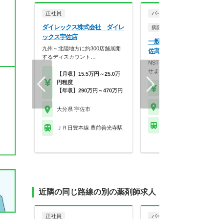
正社員
パート・アルバイト
ダイレックス株式会社 ダイレ
病院・クリニック
ックス宇佐店
一般社団法人宇佐市医師会
九州～北陸地方に約300店舗展開
佐高田医師会病院
するディスカウント…
NST専門療法士の資格取得を
せます！！ワークバ…
【月収】15.5万円～25.0万
円程度
【時給】2,200円～
【年収】290万円～470万円
大分県 宇佐市
大分県 宇佐市
ＪＲ日豊本線 宇佐駅
ＪＲ日豊本線 豊前善光寺駅
近隣の同じ路線の別の薬剤師求人
正社員
パート・アルバイト