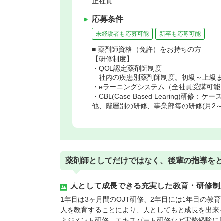
正社員
応募条件
未経験者も応募可能
新卒も応募可能
■ 薬剤師資格（免許）をお持ちの方
【研修制度】
・QOL認定薬剤師制度
社内の疾患別薬剤師制度。初級～上級ま
・eラーニングシステム（全社員受講可能
・CBL(Case Based Learing)研修：
他、階層別の研修、事業部毎の研修(月2
薬剤師としてだけではなく、後輩の指導を
人として成長できる充実した教育・研修制
1年目は3ヶ月間のOJT研修、2年目には1年目の
人を教育することにより、人としてもと成長を出来
ネジメント研修、エキスパート研修など実務経験に