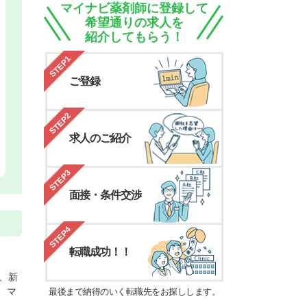
マイナビ薬剤師に登録して
希望通りの求人を
紹介してもらう！
STEP1
ご登録
STEP2
求人のご紹介
STEP3
面接・条件交渉
STEP4
転職成功！！
、新
、マ
最後まで納得のいく転職先をお探しします。