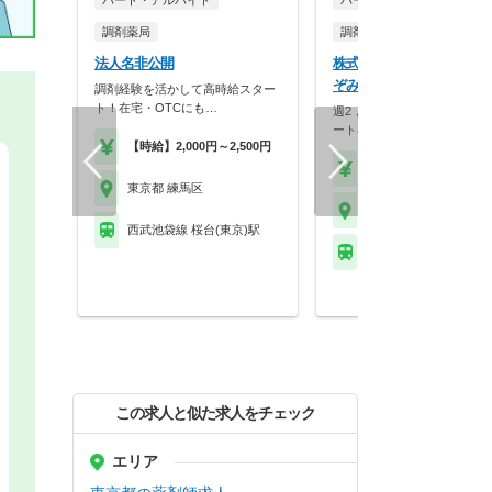
パート・アルバイト
パート・アルバイト
調剤薬局
調剤薬局
法人名非公開
株式会社のぞみメディカル
ぞみ薬局
調剤経験を活かして高時給スター
ト！在宅・OTCにも…
週2，3回平日のみの18時ま
ート募集！・複数…
【時給】2,000円～2,500円
【時給】2,100円～2,1
東京都 練馬区
東京都 練馬区
西武池袋線 桜台(東京)駅
西武池袋線 大泉学園駅
この求人と似た求人をチェック
エリア