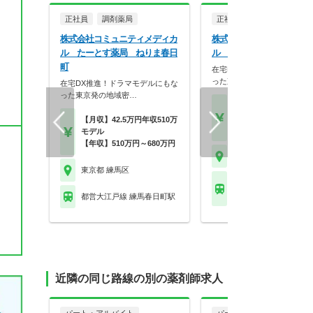
正社員
調剤薬局
正社員
調剤薬局
株式会社コミュニティメディカ
株式会社コミュニティメデ
ル たーとす薬局 ねりま春日
ル たーとす薬局
町
在宅DX推進！ドラマモデル
った東京発の地域密…
在宅DX推進！ドラマモデルにもな
った東京発の地域密…
【月収】42.5万円年収5
モデル
【月収】42.5万円年収510万
【年収】510万円～68
モデル
【年収】510万円～680万円
東京都 練馬区
東京都 練馬区
東京メトロ有楽町線 平
(東京)駅 他
都営大江戸線 練馬春日町駅
近隣の同じ路線の別の薬剤師求人