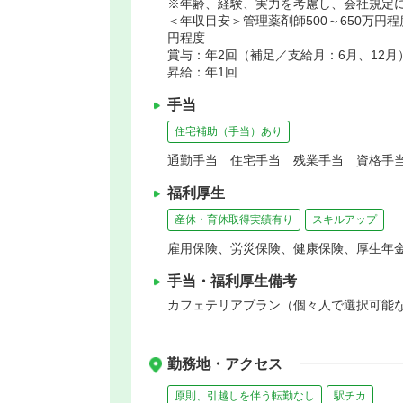
※年齢、経験、実力を考慮し、会社規定
＜年収目安＞管理薬剤師500～650万円程
円程度
賞与：年2回（補足／支給月：6月、12月
昇給：年1回
手当
住宅補助（手当）あり
通勤手当 住宅手当 残業手当 資格手当
福利厚生
産休・育休取得実績有り
スキルアップ
雇用保険、労災保険、健康保険、厚生年
手当・福利厚生備考
カフェテリアプラン（個々人で選択可能
勤務地・アクセス
原則、引越しを伴う転勤なし
駅チカ