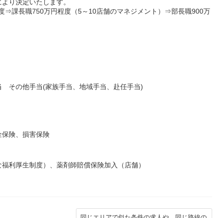
により決定いたします。
度⇒課長職750万円程度（5～10店舗のマネジメント）⇒部長職900万
）
 その他手当(家族手当、地域手当、赴任手当)
金保険、損害保険
な福利厚生制度）、薬剤師賠償保険加入（店舗）
同じエリアで似た条件の求人や、同じ路線の