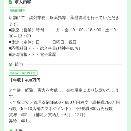
求人内容
積極採用中
店舗にて、調剤業務、服薬指導、薬歴管理を行っていただき
ます。
■診療（営業）時間・・・月～金／9：00～18：00、土／9：
00～13：00
■休診（定休）日・・・日曜日、祝日
■応需科目・・・総合科目(精神科85％)
■設備情報・・・電子薬歴
給与
年収400万円以上可
【年収】400万円
※年齢、経験、実力を考慮し、会社規定により決定いたしま
す。
＜年収目安＞管理薬剤師500～650万円程度⇒課長職750万円
程度（5～10店舗のマネジメント）⇒部長職900万円程度
賞与：年2回（補足／支給月：6月、12月）
昇給：年1回
手当