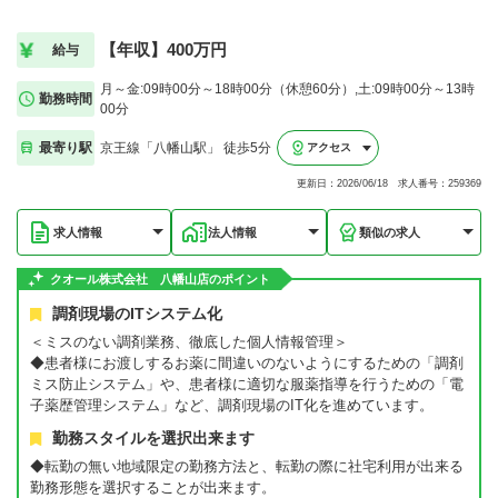
【年収】400万円
給与
月～金:09時00分～18時00分（休憩60分）,土:09時00分～13時
勤務時間
00分
最寄り駅
京王線「八幡山駅」 徒歩5分
アクセス
更新日：2026/06/18 求人番号：259369
求人情報
法人情報
類似の求人
クオール株式会社 八幡山店のポイント
調剤現場のITシステム化
＜ミスのない調剤業務、徹底した個人情報管理＞
◆患者様にお渡しするお薬に間違いのないようにするための「調剤
ミス防止システム」や、患者様に適切な服薬指導を行うための「電
子薬歴管理システム」など、調剤現場のIT化を進めています。
勤務スタイルを選択出来ます
◆転勤の無い地域限定の勤務方法と、転勤の際に社宅利用が出来る
勤務形態を選択することが出来ます。