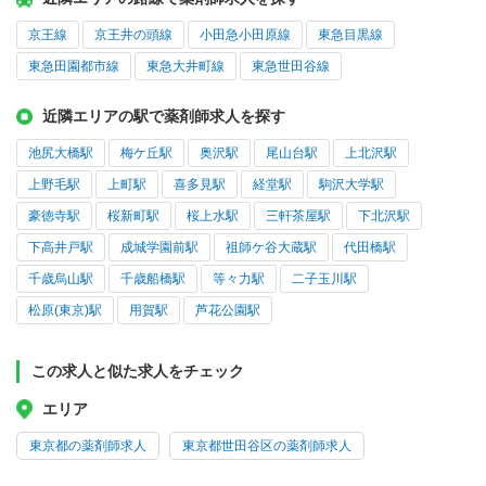
京王線
京王井の頭線
小田急小田原線
東急目黒線
東急田園都市線
東急大井町線
東急世田谷線
近隣エリアの駅で薬剤師求人を探す
池尻大橋駅
梅ケ丘駅
奥沢駅
尾山台駅
上北沢駅
上野毛駅
上町駅
喜多見駅
経堂駅
駒沢大学駅
豪徳寺駅
桜新町駅
桜上水駅
三軒茶屋駅
下北沢駅
下高井戸駅
成城学園前駅
祖師ケ谷大蔵駅
代田橋駅
千歳烏山駅
千歳船橋駅
等々力駅
二子玉川駅
松原(東京)駅
用賀駅
芦花公園駅
この求人と似た求人をチェック
エリア
東京都の薬剤師求人
東京都世田谷区の薬剤師求人