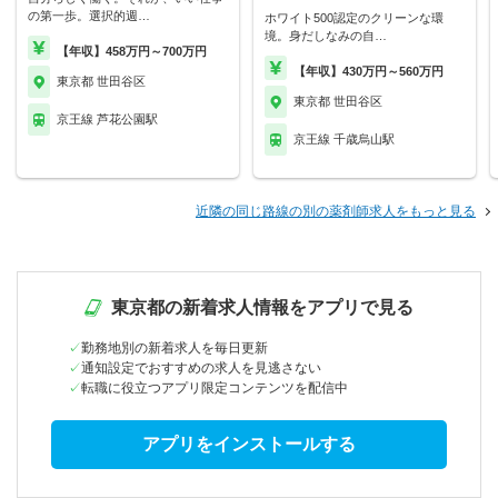
の第一歩。選択的週…
ホワイト500認定のクリーンな環
境。身だしなみの自…
【年収】458万円～700万円
【年収】430万円～560万円
東京都 世田谷区
東京都 世田谷区
京王線 芦花公園駅
京王線 千歳烏山駅
近隣の同じ路線の別の薬剤師求人をもっと見る
東京都の新着求人情報をアプリで見る
勤務地別の新着求人を毎日更新
通知設定でおすすめの求人を見逃さない
転職に役立つアプリ限定コンテンツを配信中
アプリをインストールする