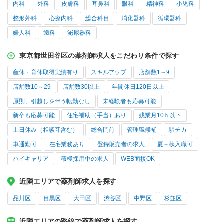
内科
外科
皮膚科
耳鼻科
眼科
精神科
小児科
整形外科
心療内科
総合科目
消化器科
循環器科
婦人科
歯科
泌尿器科
東京都世田谷区の薬剤師求人をこだわり条件で探す
産休・育休取得実績有り
スキルアップ
店舗数1～9
店舗数10～29
店舗数30以上
年間休日120日以上
原則、引越しを伴う転勤なし
未経験者も応募可能
新卒も応募可能
住宅補助（手当）あり
残業月10ｈ以下
土日休み（相談可含む）
総合門前
管理職候補
駅チカ
車通勤可
在宅業務あり
登録販売者の求人
夏～秋入職可
ハイキャリア
積極採用中の求人
WEB面接OK
近隣エリアで薬剤師求人を探す
品川区
目黒区
大田区
渋谷区
中野区
杉並区
近隣エリアの路線で薬剤師求人を探す