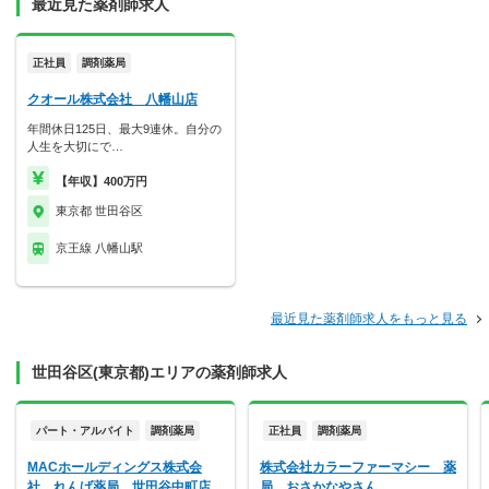
最近見た薬剤師求人
正社員
調剤薬局
クオール株式会社 八幡山店
年間休日125日、最大9連休。自分の
人生を大切にで…
【年収】400万円
東京都 世田谷区
京王線 八幡山駅
最近見た薬剤師求人をもっと見る
世田谷区(東京都)エリアの薬剤師求人
パート・アルバイト
調剤薬局
正社員
調剤薬局
MACホールディングス株式会
株式会社カラーファーマシー 薬
社 れんげ薬局 世田谷中町店
局 おさかなやさん