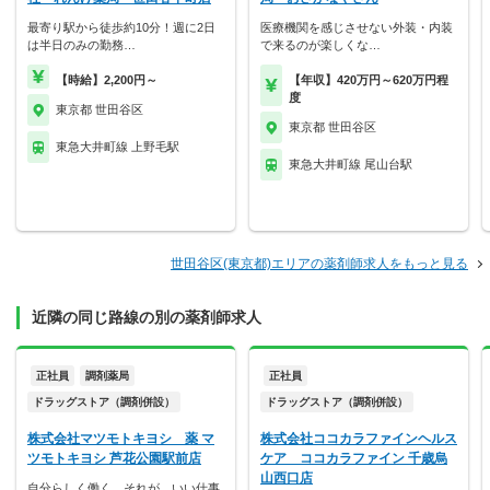
最寄り駅から徒歩約10分！週に2日
医療機関を感じさせない外装・内装
は半日のみの勤務…
で来るのが楽しくな…
【時給】2,200円～
【年収】420万円～620万円程
度
東京都 世田谷区
東京都 世田谷区
東急大井町線 上野毛駅
東急大井町線 尾山台駅
世田谷区(東京都)エリアの薬剤師求人をもっと見る
近隣の同じ路線の別の薬剤師求人
正社員
調剤薬局
正社員
ドラッグストア（調剤併設）
ドラッグストア（調剤併設）
株式会社マツモトキヨシ 薬 マ
株式会社ココカラファインヘルス
ツモトキヨシ 芦花公園駅前店
ケア ココカラファイン 千歳烏
山西口店
自分らしく働く。それが、いい仕事