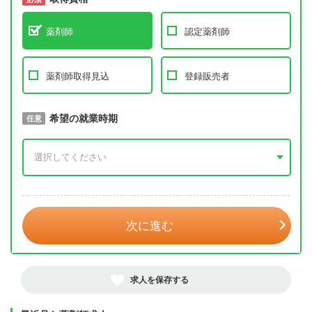
薬剤師
認定薬剤師
薬剤師取得見込
登録販売者
取得予定年
希望の就業時期
必須
任意
年 3月
次に進む
求人を保存する