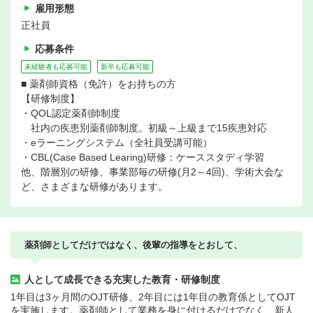
雇用形態
正社員
応募条件
未経験者も応募可能
新卒も応募可能
■ 薬剤師資格（免許）をお持ちの方
【研修制度】
・QOL認定薬剤師制度
社内の疾患別薬剤師制度。初級～上級まで15疾患対応
・eラーニングシステム（全社員受講可能）
・CBL(Case Based Learing)研修：ケーススタディ学習
他、階層別の研修、事業部毎の研修(月2～4回)、学術大会な
ど、さまざまな研修があります。
薬剤師としてだけではなく、後輩の指導をとおして、
人として成長できる充実した教育・研修制度
1年目は3ヶ月間のOJT研修、2年目には1年目の教育係としてOJT
を実施します。薬剤師として業務を身に付けるだけでなく、新人