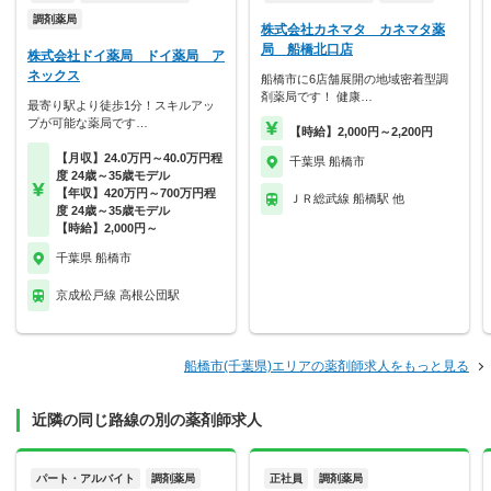
調剤薬局
株式会社カネマタ カネマタ薬
局 船橋北口店
株式会社ドイ薬局 ドイ薬局 ア
ネックス
船橋市に6店舗展開の地域密着型調
剤薬局です！ 健康…
最寄り駅より徒歩1分！スキルアッ
プが可能な薬局です…
【時給】2,000円～2,200円
【月収】24.0万円～40.0万円程
千葉県 船橋市
度 24歳～35歳モデル
【年収】420万円～700万円程
ＪＲ総武線 船橋駅 他
度 24歳～35歳モデル
【時給】2,000円～
千葉県 船橋市
京成松戸線 高根公団駅
船橋市(千葉県)エリアの薬剤師求人をもっと見る
近隣の同じ路線の別の薬剤師求人
パート・アルバイト
調剤薬局
正社員
調剤薬局