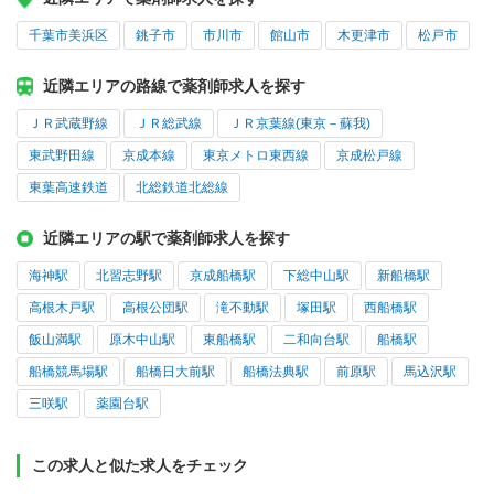
千葉市美浜区
銚子市
市川市
館山市
木更津市
松戸市
近隣エリアの路線で薬剤師求人を探す
ＪＲ武蔵野線
ＪＲ総武線
ＪＲ京葉線(東京－蘇我)
東武野田線
京成本線
東京メトロ東西線
京成松戸線
東葉高速鉄道
北総鉄道北総線
近隣エリアの駅で薬剤師求人を探す
海神駅
北習志野駅
京成船橋駅
下総中山駅
新船橋駅
高根木戸駅
高根公団駅
滝不動駅
塚田駅
西船橋駅
飯山満駅
原木中山駅
東船橋駅
二和向台駅
船橋駅
船橋競馬場駅
船橋日大前駅
船橋法典駅
前原駅
馬込沢駅
三咲駅
薬園台駅
この求人と似た求人をチェック