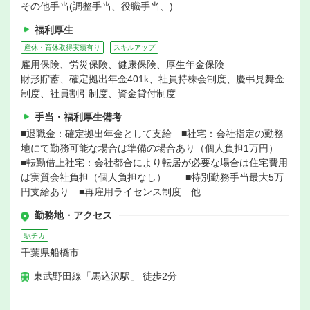
その他手当(調整手当、役職手当、)
福利厚生
産休・育休取得実績有り
スキルアップ
雇用保険、労災保険、健康保険、厚生年金保険
財形貯蓄、確定拠出年金401k、社員持株会制度、慶弔見舞金
制度、社員割引制度、資金貸付制度
手当・福利厚生備考
■退職金：確定拠出年金として支給 ■社宅：会社指定の勤務
地にて勤務可能な場合は準備の場合あり（個人負担1万円）
■転勤借上社宅：会社都合により転居が必要な場合は住宅費用
は実質会社負担（個人負担なし） ■特別勤務手当最大5万
円支給あり ■再雇用ライセンス制度 他
勤務地・アクセス
駅チカ
千葉県船橋市
東武野田線「馬込沢駅」 徒歩2分