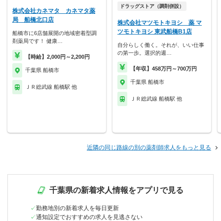
ドラッグストア（調剤併設）
株式会社カネマタ カネマタ薬
局 船橋北口店
株式会社マツモトキヨシ 薬 マ
ツモトキヨシ 東武船橋B1店
船橋市に6店舗展開の地域密着型調
剤薬局です！ 健康…
自分らしく働く。それが、いい仕事
の第一歩。選択的週…
【時給】2,000円～2,200円
【年収】458万円～700万円
千葉県 船橋市
千葉県 船橋市
ＪＲ総武線 船橋駅 他
ＪＲ総武線 船橋駅 他
近隣の同じ路線の別の薬剤師求人をもっと見る
千葉県の新着求人情報をアプリで見る
勤務地別の新着求人を毎日更新
通知設定でおすすめの求人を見逃さない