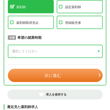
薬剤師
認定薬剤師
薬剤師取得見込
登録販売者
取得予定年
希望の就業時期
必須
任意
年 3月
次に進む
求人を保存する
最近見た薬剤師求人