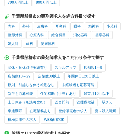
700万円以上
800万円以上
千葉県船橋市の薬剤師求人を処方科目で探す
内科
外科
皮膚科
耳鼻科
眼科
精神科
小児科
整形外科
心療内科
総合科目
消化器科
循環器科
婦人科
歯科
泌尿器科
千葉県船橋市の薬剤師求人をこだわり条件で探す
産休・育休取得実績有り
スキルアップ
店舗数1～9
店舗数10～29
店舗数30以上
年間休日120日以上
原則、引越しを伴う転勤なし
未経験者も応募可能
新卒も応募可能
住宅補助（手当）あり
残業月10ｈ以下
土日休み（相談可含む）
総合門前
管理職候補
駅チカ
車通勤可
在宅業務あり
登録販売者の求人
夏～秋入職可
積極採用中の求人
WEB面接OK
近隣エリアで薬剤師求人を探す