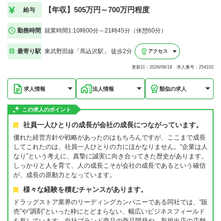
【年収】505万円～700万円程度
給与
勤務時間
就業時間1:10時00分～21時45分（休憩60分）
最寄り駅
東武野田線「馬込沢駅」 徒歩2分
アクセス
更新日：2026/06/18 求人番号：254102
求人情報
法人情報
類似の求人
この求人のポイント
社員一人ひとりの成長が会社の成長につながっています。
優れた経営方針や戦略があったのはもちろんですが、ここまで成長
してこれたのは、社員一人ひとりの力にほかなりません。“企業は人
なり”という考えに、真摯に誠実に向き合ってきた歴史があります。
しっかりと人を育て、人の成長こそが会社の成長であるという確信
が、成長の原動力となっています。
様々な経験を積むチャンスがあります。
ドラッグストア業界のリーディングカンパニーである同社では、“販
売”や“調剤”といった枠にとどまらない、幅広いビジネスフィールド
を有しています。自社ブランド商品の商品開発や、新規出店の店舗