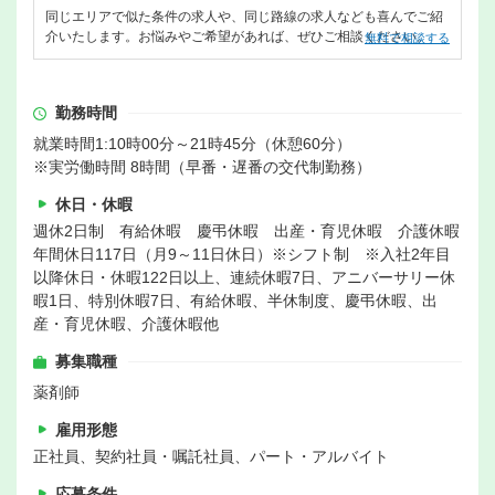
同じエリアで似た条件の求人や、同じ路線の求人なども喜んでご紹
介いたします。お悩みやご希望があれば、ぜひご相談ください。
無料で相談する
勤務時間
就業時間1:10時00分～21時45分（休憩60分）
※実労働時間 8時間（早番・遅番の交代制勤務）
休日・休暇
週休2日制 有給休暇 慶弔休暇 出産・育児休暇 介護休暇
年間休日117日（月9～11日休日）※シフト制 ※入社2年目
以降休日・休暇122日以上、連続休暇7日、アニバーサリー休
暇1日、特別休暇7日、有給休暇、半休制度、慶弔休暇、出
産・育児休暇、介護休暇他
募集職種
薬剤師
雇用形態
正社員、契約社員・嘱託社員、パート・アルバイト
応募条件