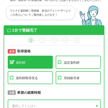
薬局・病院等への直接応募・問い合わせではありませんのでご安心ください。
マイナビ薬剤師ご登録後、担当のアドバイザーより
この求人についてご案内差し上げます！
1分で登録完了
1
2
3
4
5
取得資格
必須
必須
薬剤師
認定薬剤師
薬剤師取得見込
登録販売者
取得予定年
希望の就業時期
必須
任意