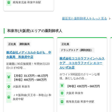
南海泉北線 和泉中央駅
最近見た薬剤師求人をもっと見る
和泉市(大阪府)エリアの薬剤師求人
正社員
調剤薬局
正社員
ドラッグストア（調剤併設）
株式会社メディカルかるがも 中
央薬局 和泉府中店
株式会社ココカラファインヘルス
ケア ココカラファイン エコー
近畿圏に90店舗展開！年間休日123
ルいずみ店
日×スギHD母…
ホワイト500認定のクリーンな環
【月収】33.3万円～48.3万円
境。身だしなみの自…
【年収】400万円～580万円
【年収】430万円～560万円
大阪府 和泉市
大阪府 和泉市
ＪＲ阪和線(天王寺－和歌山) 和
泉府中駅
南海泉北線 和泉中央駅