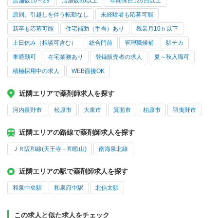
店舗数10～29
店舗数30以上
年間休日120日以上
原則、引越しを伴う転勤なし
未経験者も応募可能
新卒も応募可能
住宅補助（手当）あり
残業月10ｈ以下
土日休み（相談可含む）
総合門前
管理職候補
駅チカ
車通勤可
在宅業務あり
登録販売者の求人
夏～秋入職可
積極採用中の求人
WEB面接OK
近隣エリアで薬剤師求人を探す
河内長野市
松原市
大東市
箕面市
柏原市
羽曳野市
近隣エリアの路線で薬剤師求人を探す
ＪＲ阪和線(天王寺－和歌山)
南海泉北線
近隣エリアの駅で薬剤師求人を探す
和泉中央駅
和泉府中駅
北信太駅
この求人と似た求人をチェック