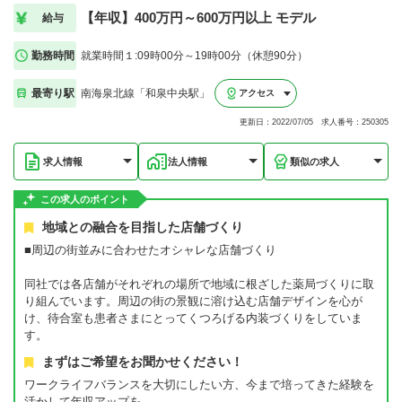
【年収】400万円～600万円以上 モデル
給与
勤務時間
就業時間１:09時00分～19時00分（休憩90分）
最寄り駅
南海泉北線「和泉中央駅」
アクセス
更新日：2022/07/05 求人番号：250305
求人情報
法人情報
類似の求人
この求人のポイント
地域との融合を目指した店舗づくり
■周辺の街並みに合わせたオシャレな店舗づくり
同社では各店舗がそれぞれの場所で地域に根ざした薬局づくりに取
り組んでいます。周辺の街の景観に溶け込む店舗デザインを心が
け、待合室も患者さまにとってくつろげる内装づくりをしていま
す。
まずはご希望をお聞かせください！
ワークライフバランスを大切にしたい方、今まで培ってきた経験を
活かして年収アップを