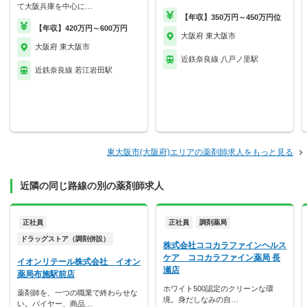
て大阪兵庫を中心に…
【年収】350万円～450万円位
【年収】420万円～600万円
大阪府 東大阪市
大阪府 東大阪市
近鉄奈良線 八戸ノ里駅
近鉄奈良線 若江岩田駅
東大阪市(大阪府)エリアの薬剤師求人をもっと見る
近隣の同じ路線の別の薬剤師求人
正社員
正社員
調剤薬局
ドラッグストア（調剤併設）
株式会社ココカラファインヘルス
ケア ココカラファイン薬局 長
イオンリテール株式会社 イオン
瀬店
薬局布施駅前店
ホワイト500認定のクリーンな環
薬剤師を、一つの職業で終わらせな
境。身だしなみの自…
い。バイヤー、商品…