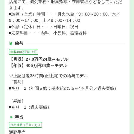
店舗にて、調剤業務・服薬指導・在庫管理などをしていただ
きます。
■診療（営業）時間・・・月火水金／9：00～20：00、木／
9：00～17：00、土／9：00～14：00
■休診（定休）日・・・日曜日、祝日
■応需科目・・・内科、小児科、循環器科
給与
年収400万円以上可
【月収】27.0万円24歳～モデル
【年収】405万円24歳～モデル
※上記は週38時間(正社員)での給与モデル
［賞与］
■あり 2（年間支給：基本給の3.5～4ヶ月分／過去実績）
［昇給］
■あり 1（過去実績）
手当
住宅補助（手当）あり
通勤手当