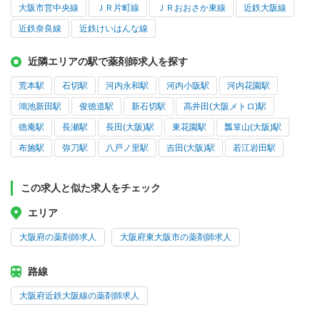
大阪市営中央線
ＪＲ片町線
ＪＲおおさか東線
近鉄大阪線
近鉄奈良線
近鉄けいはんな線
近隣エリアの駅で薬剤師求人を探す
荒本駅
石切駅
河内永和駅
河内小阪駅
河内花園駅
鴻池新田駅
俊徳道駅
新石切駅
高井田(大阪メトロ)駅
徳庵駅
長瀬駅
長田(大阪)駅
東花園駅
瓢箪山(大阪)駅
布施駅
弥刀駅
八戸ノ里駅
吉田(大阪)駅
若江岩田駅
この求人と似た求人をチェック
エリア
大阪府の薬剤師求人
大阪府東大阪市の薬剤師求人
路線
大阪府近鉄大阪線の薬剤師求人