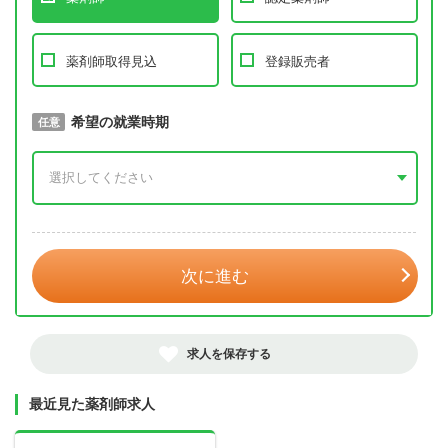
薬剤師取得見込
登録販売者
取得予定年
希望の就業時期
必須
任意
年 3月
次に進む
求人を保存する
最近見た薬剤師求人