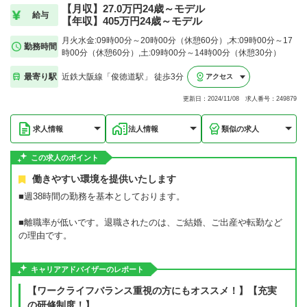
【月収】27.0万円24歳～モデル
給与
【年収】405万円24歳～モデル
月火水金:09時00分～20時00分（休憩60分）,木:09時00分～17
勤務時間
時00分（休憩60分）,土:09時00分～14時00分（休憩30分）
最寄り駅
近鉄大阪線「俊徳道駅」 徒歩3分
アクセス
更新日：2024/11/08 求人番号：249879
求人情報
法人情報
類似の求人
この求人のポイント
働きやすい環境を提供いたします
■週38時間の勤務を基本としております。
■離職率が低いです。退職されたのは、ご結婚、ご出産や転勤など
の理由です。
キャリアアドバイザーのレポート
【ワークライフバランス重視の方にもオススメ！】【充実
の研修制度！】