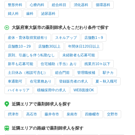
整形外科
心療内科
総合科目
消化器科
循環器科
婦人科
歯科
泌尿器科
大阪府東大阪市の薬剤師求人をこだわり条件で探す
産休・育休取得実績有り
スキルアップ
店舗数1～9
店舗数10～29
店舗数30以上
年間休日120日以上
原則、引越しを伴う転勤なし
未経験者も応募可能
新卒も応募可能
住宅補助（手当）あり
残業月10ｈ以下
土日休み（相談可含む）
総合門前
管理職候補
駅チカ
車通勤可
在宅業務あり
登録販売者の求人
夏～秋入職可
ハイキャリア
積極採用中の求人
WEB面接OK
近隣エリアで薬剤師求人を探す
摂津市
高石市
藤井寺市
泉南市
四條畷市
交野市
近隣エリアの路線で薬剤師求人を探す