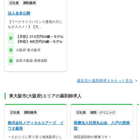
正社員
調剤薬局
法人名非公開
【ワークライフバランス重視の方に
もオススメ！】【充…
【月収】27.0万円24歳～モデル
【年収】405万円24歳～モデル
大阪府 東大阪市
近鉄大阪線 俊徳道駅
最近見た薬剤師求人をもっと見る
東大阪市(大阪府)エリアの薬剤師求人
正社員
調剤薬局
正社員
病院・クリニック
株式会社メディカルユアーズ イ
医療法人社団丸山会 八戸の里病
ワタ薬局
院
一人ひとりに寄り添う地域薬局とし
病院薬剤師の募集です！