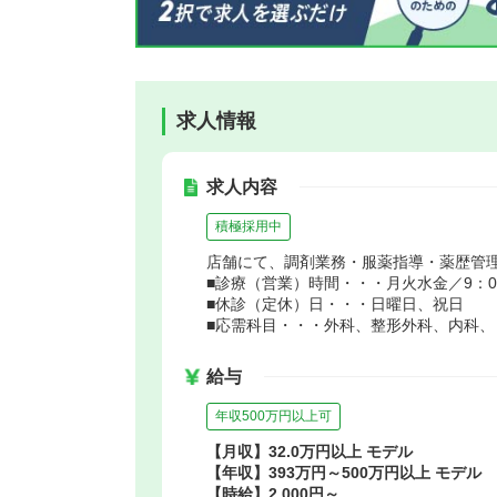
求人情報
求人内容
積極採用中
店舗にて、調剤業務・服薬指導・薬歴管
■診療（営業）時間・・・月火水金／9：00～
■休診（定休）日・・・日曜日、祝日
■応需科目・・・外科、整形外科、内科
給与
年収500万円以上可
【月収】32.0万円以上 モデル
【年収】393万円～500万円以上 モデル
【時給】2,000円～