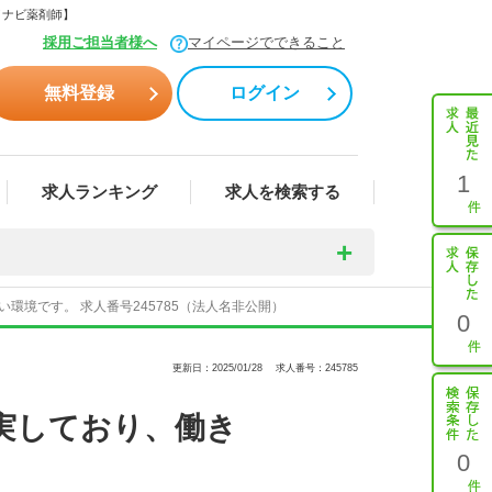
イナビ薬剤師】
採用ご担当者様へ
マイページでできること
無料登録
ログイン
1
求人ランキング
求人を検索する
境です。 求人番号245785（法人名非公開）
0
更新日：2025/01/28
求人番号：245785
実しており、働き
0