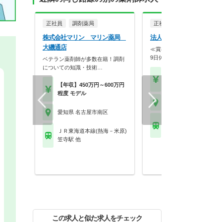
正社員
調剤薬局
正社員
病院・クリニッ
株式会社マリン マリン薬局
法人名非公開
大磯通店
≪賞与4.6ヶ月≫ 残業少な
9日休み！3駅か…
ベテラン薬剤師が多数在籍！調剤
についての知識・技術…
【年収】300万円以上 
ル
【年収】450万円～600万円
程度 モデル
愛知県 名古屋市南区
愛知県 名古屋市南区
名古屋市営地下鉄名城線
瑞橋駅 他
ＪＲ東海道本線(熱海－米原)
笠寺駅 他
この求人と似た求人をチェック