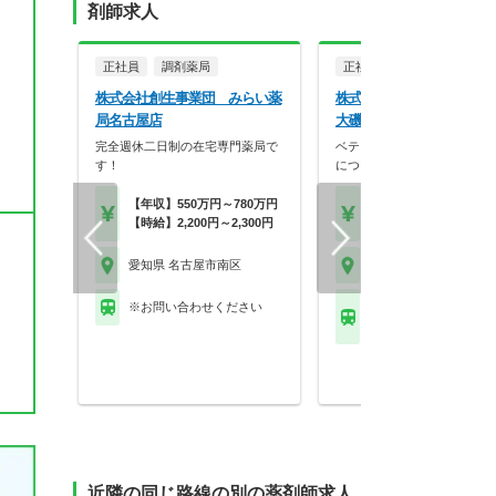
剤師求人
正社員
調剤薬局
正社員
調剤薬局
株式会社創生事業団 みらい薬
株式会社マリン マリン
局名古屋店
大磯通店
完全週休二日制の在宅専門薬局で
ベテラン薬剤師が多数在籍！
す！
についての知識・技術…
【年収】550万円～780万円
【年収】450万円～60
【時給】2,200円～2,300円
程度 モデル
愛知県 名古屋市南区
愛知県 名古屋市南区
※お問い合わせください
ＪＲ東海道本線(熱海－
笠寺駅 他
近隣の同じ路線の別の薬剤師求人