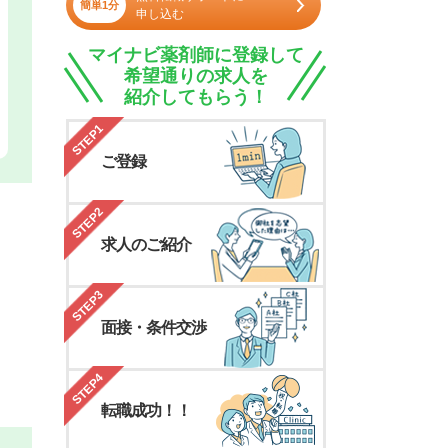
簡単1分
申し込む
マイナビ薬剤師に登録して
希望通りの求人を
紹介してもらう！
STEP1
ご登録
STEP2
求人のご紹介
STEP3
面接・条件交渉
STEP4
転職成功！！