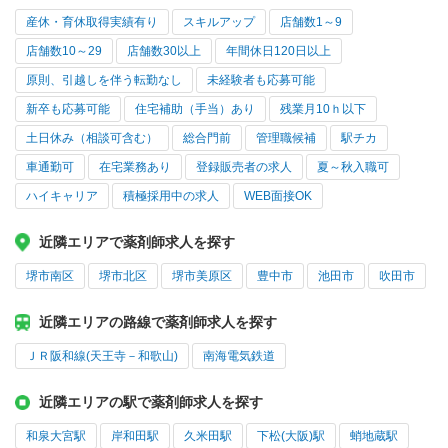
産休・育休取得実績有り
スキルアップ
店舗数1～9
店舗数10～29
店舗数30以上
年間休日120日以上
原則、引越しを伴う転勤なし
未経験者も応募可能
新卒も応募可能
住宅補助（手当）あり
残業月10ｈ以下
土日休み（相談可含む）
総合門前
管理職候補
駅チカ
車通勤可
在宅業務あり
登録販売者の求人
夏～秋入職可
ハイキャリア
積極採用中の求人
WEB面接OK
近隣エリアで薬剤師求人を探す
堺市南区
堺市北区
堺市美原区
豊中市
池田市
吹田市
近隣エリアの路線で薬剤師求人を探す
ＪＲ阪和線(天王寺－和歌山)
南海電気鉄道
近隣エリアの駅で薬剤師求人を探す
和泉大宮駅
岸和田駅
久米田駅
下松(大阪)駅
蛸地蔵駅