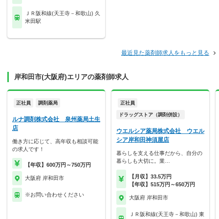
ＪＲ阪和線(天王寺－和歌山) 久
米田駅
最近見た薬剤師求人をもっと見る
岸和田市(大阪府)エリアの薬剤師求人
正社員
調剤薬局
正社員
ドラッグストア（調剤併設）
ルナ調剤株式会社 泉州薬局土生
店
ウエルシア薬局株式会社 ウエル
シア岸和田神須屋店
働き方に応じて、高年収も相談可能
の求人です！
暮らしを支える仕事だから、自分の
暮らしも大切に。業…
【年収】600万円～750万円
【月収】33.5万円
大阪府 岸和田市
【年収】515万円～650万円
※お問い合わせください
大阪府 岸和田市
ＪＲ阪和線(天王寺－和歌山) 東