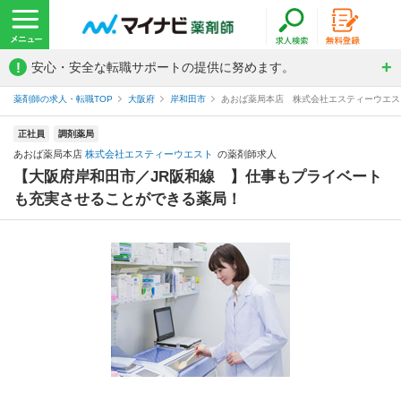
!
安心・安全な転職サポートの提供に努めます。
薬剤師の求人・転職TOP
大阪府
岸和田市
あおば薬局本店 株式会社エスティーウエス
正社員
調剤薬局
あおば薬局本店
株式会社エスティーウエスト
の薬剤師求人
【大阪府岸和田市／JR阪和線 】仕事もプライベート
も充実させることができる薬局！