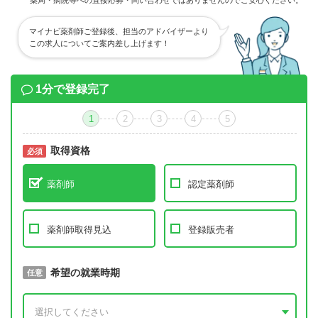
薬局・病院等への直接応募・問い合わせではありませんのでご安心ください。
マイナビ薬剤師ご登録後、担当のアドバイザーより
この求人についてご案内差し上げます！
1分で登録完了
1
2
3
4
5
取得資格
必須
必須
薬剤師
認定薬剤師
薬剤師取得見込
登録販売者
取得予定年
希望の就業時期
必須
任意