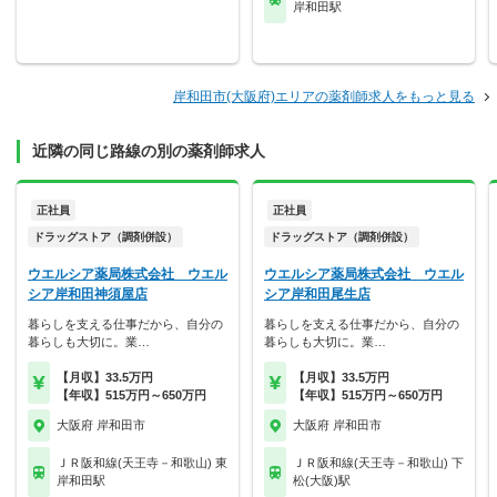
岸和田駅
岸和田市(大阪府)エリアの薬剤師求人をもっと見る
近隣の同じ路線の別の薬剤師求人
正社員
正社員
ドラッグストア（調剤併設）
ドラッグストア（調剤併設）
ウエルシア薬局株式会社 ウエル
ウエルシア薬局株式会社 ウエル
シア岸和田神須屋店
シア岸和田尾生店
暮らしを支える仕事だから、自分の
暮らしを支える仕事だから、自分の
暮らしも大切に。業…
暮らしも大切に。業…
【月収】33.5万円
【月収】33.5万円
【年収】515万円～650万円
【年収】515万円～650万円
大阪府 岸和田市
大阪府 岸和田市
ＪＲ阪和線(天王寺－和歌山) 東
ＪＲ阪和線(天王寺－和歌山) 下
岸和田駅
松(大阪)駅