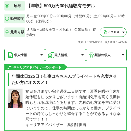
【年収】500万円30代経験有モデル
給与
月～金:09時00分～20時00分（休憩60分）,土:09時00分～13時
勤務時間
00分（休憩0分）
ＪＲ阪和線(天王寺－和歌山)「久米田駅」 徒
最寄り駅
アクセス
歩6分
更新日：2026/05/13 求人番号：245506
求人情報
法人情報
類似の求人
キャリアアドバイザーのレポート
年間休日125日！仕事はもちろんプライベートも充実させ
たい方にオススメ！
祝日を含まない完全週休二日制です！夏季休暇や年末年
始休暇もしっかりございます！有給消化率も高く長期休
暇もとれる環境にもあります。内科の処方箋を主に受け
ていますので、仕事の時間はしっかりと働き、プライベ
ートの時間もしっかりと確保することができるような薬
局です！！！
キャリアアドバイザー 薬剤師担当