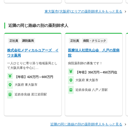
東大阪市(大阪府)エリアの薬剤師求人をもっと見る
近隣の同じ路線の別の薬剤師求人
正社員
調剤薬局
正社員
病院・クリニック
株式会社メディカルユアーズ イ
医療法人社団丸山会 八戸の里病
ワタ薬局
院
一人ひとりに寄り添う地域薬局とし
病院薬剤師の募集です！
て大阪兵庫を中心に…
【年収】350万円～450万円位
【年収】420万円～600万円
大阪府 東大阪市
大阪府 東大阪市
近鉄奈良線 八戸ノ里駅
近鉄奈良線 若江岩田駅
近隣の同じ路線の別の薬剤師求人をもっと見る