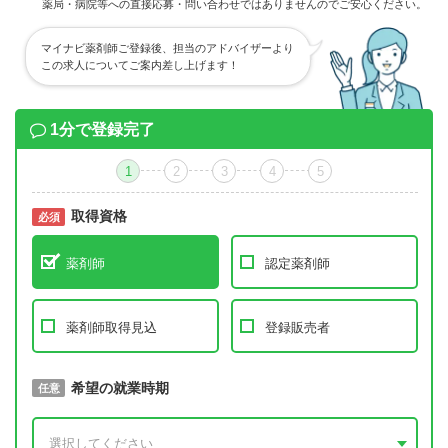
薬局・病院等への直接応募・問い合わせではありませんのでご安心ください。
マイナビ薬剤師ご登録後、担当のアドバイザーより
この求人についてご案内差し上げます！
1分で登録完了
1
2
3
4
5
取得資格
必須
必須
薬剤師
認定薬剤師
薬剤師取得見込
登録販売者
取得予定年
希望の就業時期
必須
任意