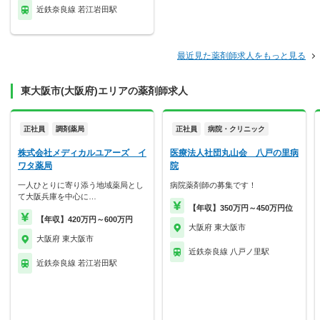
近鉄奈良線 若江岩田駅
最近見た薬剤師求人をもっと見る
東大阪市(大阪府)エリアの薬剤師求人
正社員
調剤薬局
正社員
病院・クリニック
株式会社メディカルユアーズ イ
医療法人社団丸山会 八戸の里病
ワタ薬局
院
一人ひとりに寄り添う地域薬局とし
病院薬剤師の募集です！
て大阪兵庫を中心に…
【年収】350万円～450万円位
【年収】420万円～600万円
大阪府 東大阪市
大阪府 東大阪市
近鉄奈良線 八戸ノ里駅
近鉄奈良線 若江岩田駅