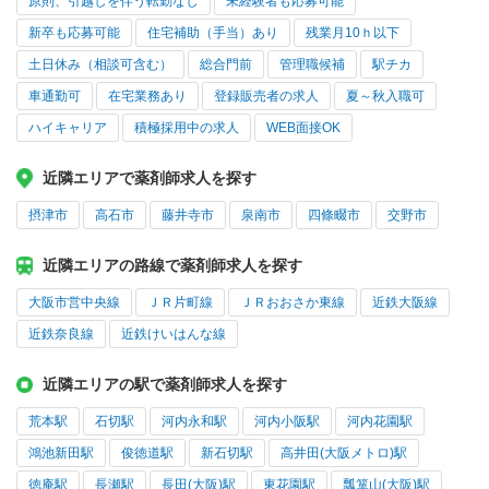
原則、引越しを伴う転勤なし
未経験者も応募可能
新卒も応募可能
住宅補助（手当）あり
残業月10ｈ以下
土日休み（相談可含む）
総合門前
管理職候補
駅チカ
車通勤可
在宅業務あり
登録販売者の求人
夏～秋入職可
ハイキャリア
積極採用中の求人
WEB面接OK
近隣エリアで薬剤師求人を探す
摂津市
高石市
藤井寺市
泉南市
四條畷市
交野市
近隣エリアの路線で薬剤師求人を探す
大阪市営中央線
ＪＲ片町線
ＪＲおおさか東線
近鉄大阪線
近鉄奈良線
近鉄けいはんな線
近隣エリアの駅で薬剤師求人を探す
荒本駅
石切駅
河内永和駅
河内小阪駅
河内花園駅
鴻池新田駅
俊徳道駅
新石切駅
高井田(大阪メトロ)駅
徳庵駅
長瀬駅
長田(大阪)駅
東花園駅
瓢箪山(大阪)駅