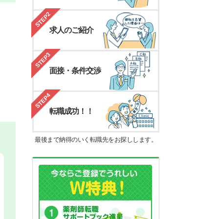
STEP2
求人のご紹介
STEP3
面接・条件交渉
STEP4
転職成功！！
最後まで納得のいく転職先をお探しします。