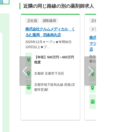
近隣の同じ路線の別の薬剤師求人
正社員
調剤薬局
正社員
株式会社クルムメディカル く
ドラッグストア（OTCのみ
るむ薬局 四条烏丸店
株式会社マツモトキヨシ 
2025年12月オープン★年間休日
マツモトキヨシ 京都駅八
120日以上★プ…
店
自分らしく働く。それが、い
【年収】500万円～650万円
事の第一歩。選択的週…
程度
【年収】505万円～70
京都府 京都市下京区
程度 ※勤務地限定制度
京都市地下鉄烏丸線 四条(京
京都府 京都市下京区
都市営)駅
京都市地下鉄烏丸線 京
他