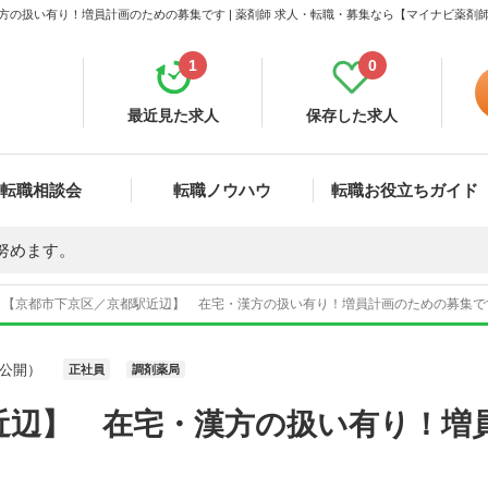
方の扱い有り！増員計画のための募集です | 薬剤師 求人・転職・募集なら【マイナビ薬剤
1
0
最近見た求人
保存した求人
転職相談会
転職ノウハウ
転職お役立ちガイド
努めます。
【京都市下京区／京都駅近辺】 在宅・漢方の扱い有り！増員計画のための募集です 
公開）
正社員
調剤薬局
近辺】 在宅・漢方の扱い有り！増