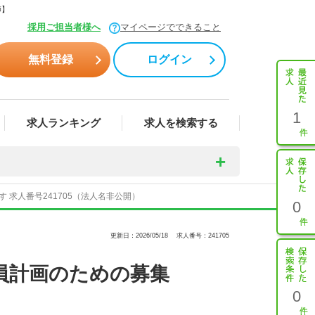
師】
採用ご担当者様へ
マイページでできること
無料登録
ログイン
1
求人ランキング
求人を検索する
求人番号241705（法人名非公開）
0
更新日：2026/05/18
求人番号：241705
員計画のための募集
0