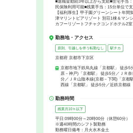
■退職金勤続3年以上から支給■住宅手当：
民保険利用可能■残業手当：15分単位で
【福利厚生】甲子園グリーンシート年間契
津マリントピアリゾート 別荘1棟＆マンシ
カフーリゾートフチャクコンドホテル2室
勤務地・アクセス
原則、引越しを伴う転勤なし
駅チカ
京都府 京都市下京区
京都市地下鉄烏丸線「京都駅」 徒歩5
原－神戸)「京都駅」 徒歩5分／ＪＲ奈
分／ＪＲ山陰本線(京都－下関)「京都駅
西線「京都駅」 徒歩5分／近鉄京都線
勤務時間
残業月10ｈ以下
平日:09時00分～20時00分（休憩60分）
※週40時間のシフト製勤務
勤務曜日備考：月火水木金土