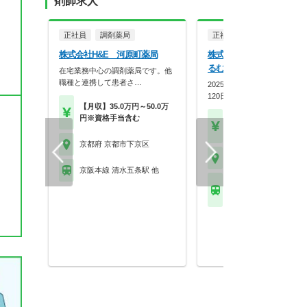
剤師求人
正社員
調剤薬局
正社員
調剤薬局
株式会社H&E 河原町薬局
株式会社クルムメディカル
るむ薬局 四条烏丸店
在宅業務中心の調剤薬局です。他
職種と連携して患者さ…
2025年12月オープン★年間
120日以上★プ…
【月収】35.0万円～50.0万
円※資格手当含む
【年収】500万円～65
程度
京都府 京都市下京区
京都府 京都市下京区
京阪本線 清水五条駅 他
京都市地下鉄烏丸線 四
都市営)駅