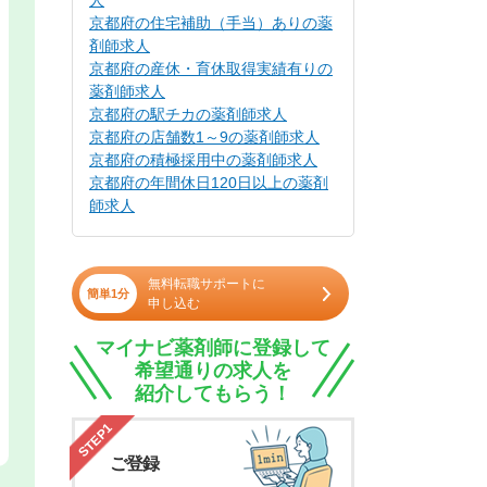
人
京都府の住宅補助（手当）ありの薬
剤師求人
京都府の産休・育休取得実績有りの
薬剤師求人
京都府の駅チカの薬剤師求人
京都府の店舗数1～9の薬剤師求人
京都府の積極採用中の薬剤師求人
京都府の年間休日120日以上の薬剤
師求人
無料転職サポートに
簡単1分
申し込む
マイナビ薬剤師に登録して
希望通りの求人を
紹介してもらう！
STEP1
ご登録