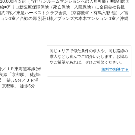
10,000円支給（当社ワンルームマンションへの入居可能）■薬剤師国
支給■アリコ新医療保障保険（死亡保険・入院保険）に全額会社負担
約2席／東急ハーベストクラブ会員 （京都鷹峯・有馬六彩 他）／宮
ョン1室／合歓の郷 別荘1棟／ブランズ六本木マンション 1室／沖縄
同じエリアで似た条件の求人や、同じ路線の
求人なども喜んでご紹介いたします。お悩み
やご希望があれば、ぜひご相談ください。
分／ＪＲ東海道本線(米
無料で相談する
良線「京都駅」 徒歩5
」 徒歩5分／ＪＲ湖
「京都駅」 徒歩5分