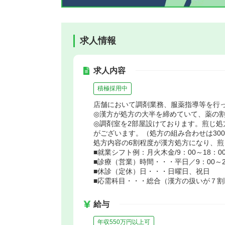
求人情報
求人内容
積極採用中
店舗において調剤業務、服薬指導等を行
◎漢方が処方の大半を締めていて、薬の割
◎調剤室を2部屋設けております。煎じ処
がございます。（処方の組み合わせは30
処方内容の6割程度が漢方処方になり、煎
■就業シフト例：月火木金/9：00～18：0
■診療（営業）時間・・・平日／9：00～20
■休診（定休）日・・・日曜日、祝日
■応需科目・・・総合（漢方の扱いが７割
給与
年収550万円以上可