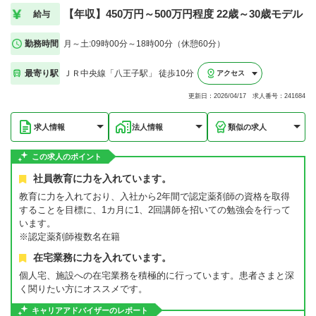
【年収】450万円～500万円程度 22歳～30歳モデル
給与
勤務時間
月～土:09時00分～18時00分（休憩60分）
最寄り駅
ＪＲ中央線「八王子駅」 徒歩10分
アクセス
更新日：2026/04/17 求人番号：241684
求人情報
法人情報
類似の求人
この求人のポイント
社員教育に力を入れています。
教育に力を入れており、入社から2年間で認定薬剤師の資格を取得
することを目標に、1カ月に1、2回講師を招いての勉強会を行って
います。
※認定薬剤師複数名在籍
在宅業務に力を入れています。
個人宅、施設への在宅業務を積極的に行っています。患者さまと深
く関りたい方にオススメです。
キャリアアドバイザーのレポート