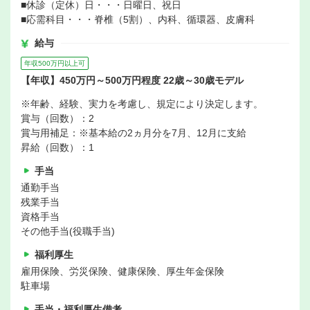
■休診（定休）日・・・日曜日、祝日
■応需科目・・・脊椎（5割）、内科、循環器、皮膚科
給与
年収500万円以上可
【年収】450万円～500万円程度 22歳～30歳モデル
※年齢、経験、実力を考慮し、規定により決定します。
賞与（回数）：2
賞与用補足：※基本給の2ヵ月分を7月、12月に支給
昇給（回数）：1
手当
通勤手当
残業手当
資格手当
その他手当(役職手当)
福利厚生
雇用保険、労災保険、健康保険、厚生年金保険
駐車場
手当・福利厚生備考