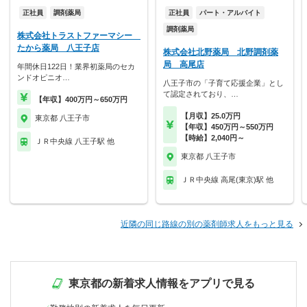
正社員
調剤薬局
正社員
パート・アルバイト
調剤薬局
株式会社トラストファーマシー
たから薬局 八王子店
株式会社北野薬局 北野調剤薬
局 高尾店
年間休日122日！業界初薬局のセカ
ンドオピニオ…
八王子市の「子育て応援企業」とし
て認定されており、…
【年収】400万円～650万円
【月収】25.0万円
東京都 八王子市
【年収】450万円～550万円
【時給】2,040円～
ＪＲ中央線 八王子駅 他
東京都 八王子市
ＪＲ中央線 高尾(東京)駅 他
近隣の同じ路線の別の薬剤師求人をもっと見る
東京都の新着求人情報をアプリで見る