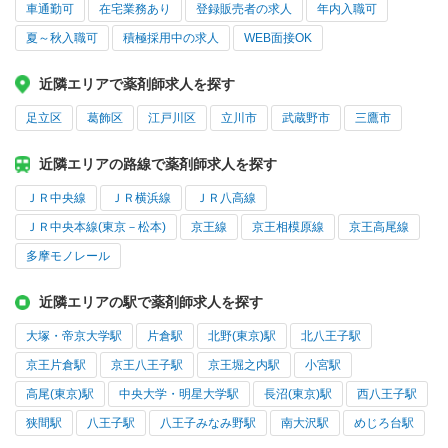
車通勤可
在宅業務あり
登録販売者の求人
年内入職可
夏～秋入職可
積極採用中の求人
WEB面接OK
近隣エリアで薬剤師求人を探す
足立区
葛飾区
江戸川区
立川市
武蔵野市
三鷹市
近隣エリアの路線で薬剤師求人を探す
ＪＲ中央線
ＪＲ横浜線
ＪＲ八高線
ＪＲ中央本線(東京－松本)
京王線
京王相模原線
京王高尾線
多摩モノレール
近隣エリアの駅で薬剤師求人を探す
大塚・帝京大学駅
片倉駅
北野(東京)駅
北八王子駅
京王片倉駅
京王八王子駅
京王堀之内駅
小宮駅
高尾(東京)駅
中央大学・明星大学駅
長沼(東京)駅
西八王子駅
狭間駅
八王子駅
八王子みなみ野駅
南大沢駅
めじろ台駅