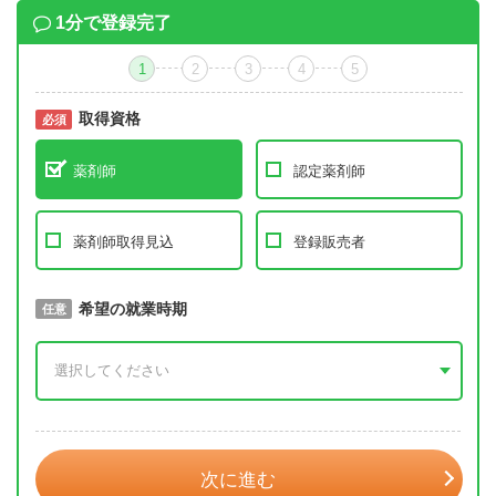
1分で登録完了
1
2
3
4
5
取得資格
必須
必須
薬剤師
認定薬剤師
薬剤師取得見込
登録販売者
取得予定年
希望の就業時期
必須
任意
年 3月
次に進む