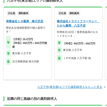
八王子市(東京都)エリアの薬剤師求人
正社員
調剤薬局
正社員
調剤薬局
有限会社ミネ薬局 南大沢店
株式会社トラストファーマシー
たから薬局 八王子店
歴史ある地域密着型の個人薬局で
す！
年間休日122日！業界初薬局のセカ
ンドオピニオ…
【月収】25.0万円
【年収】450万円～600万円程
【年収】400万円～650万円
度
東京都 八王子市
東京都 八王子市
ＪＲ中央線 八王子駅 他
京王相模原線 南大沢駅
八王子市(東京都)エリアの薬剤師求人をもっと見る
近隣の同じ路線の別の薬剤師求人