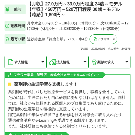
【月収】27.0万円～33.0万円程度 24歳～モデル
【年収】450万円～520万円程度 30歳～モデル
給与
【時給】1,800円～
月水木金:08時30分～18時30分（休憩60分）,火:08時30分～12
勤務時間
時30分（休憩0分）,土:08時30分～16時30分（休憩30分）
最寄り駅
近鉄鈴鹿線「鈴鹿市駅」 バス・車4分
アクセス
更新日：2026/07/08 求人番号：240576
求人情報
法人情報
類似の求人
フラワー薬局 飯野店 株式会社メディカル…のポイント
薬剤師の生涯学習を支援します！
薬剤師が時代に即した医療サービスを提供し、職務を全うしていく
ためには、生涯にわたり自己研鑽に努めなければなりません。同社
では、社会から信頼される医療人のプロ集団であり続けるために、
薬剤師の生涯学習を積極的に支援しています。
認定薬剤師の単位が取得できる研修を社内研修会に取り入れたり、
通信教育講座やe-Learningを受講できる制度もあります。
また、社外研修にも参加できる体制づくりをしています。