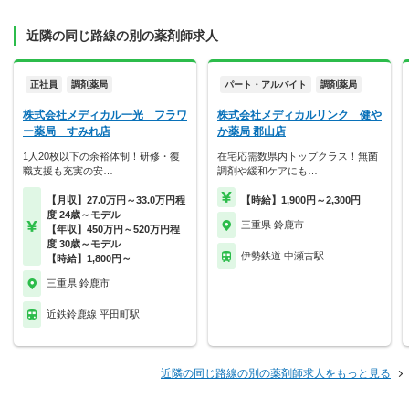
近隣の同じ路線の別の薬剤師求人
正社員
調剤薬局
パート・アルバイト
調剤薬局
株式会社メディカル一光 フラワ
株式会社メディカルリンク 健や
ー薬局 すみれ店
か薬局 郡山店
1人20枚以下の余裕体制！研修・復
在宅応需数県内トップクラス！無菌
職支援も充実の安…
調剤や緩和ケアにも…
【月収】27.0万円～33.0万円程
【時給】1,900円～2,300円
度 24歳～モデル
三重県 鈴鹿市
【年収】450万円～520万円程
度 30歳～モデル
伊勢鉄道 中瀬古駅
【時給】1,800円～
三重県 鈴鹿市
近鉄鈴鹿線 平田町駅
近隣の同じ路線の別の薬剤師求人をもっと見る