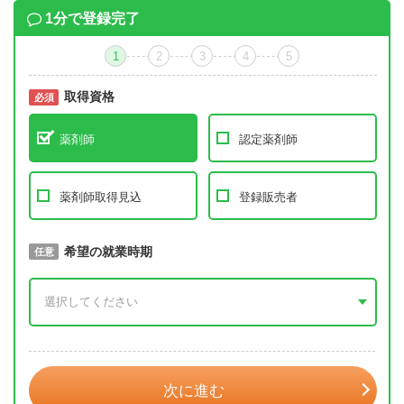
1分で登録完了
1
2
3
4
5
取得資格
必須
必須
薬剤師
認定薬剤師
薬剤師取得見込
登録販売者
取得予定年
希望の就業時期
必須
任意
年 3月
次に進む