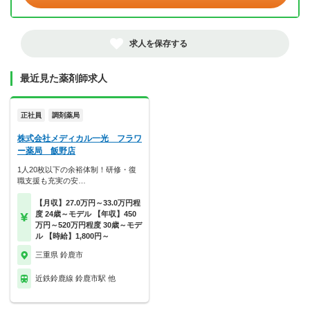
求人を保存する
最近見た薬剤師求人
正社員
調剤薬局
株式会社メディカル一光 フラワ
ー薬局 飯野店
1人20枚以下の余裕体制！研修・復
職支援も充実の安…
【月収】27.0万円～33.0万円程
度 24歳～モデル 【年収】450
万円～520万円程度 30歳～モデ
ル 【時給】1,800円～
三重県 鈴鹿市
近鉄鈴鹿線 鈴鹿市駅 他