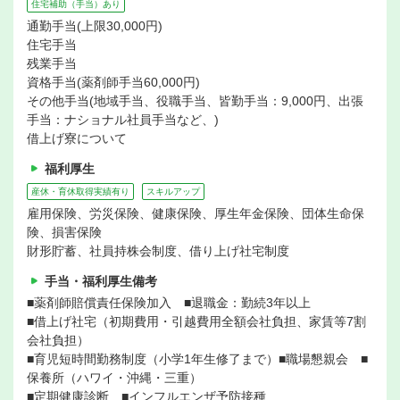
住宅補助（手当）あり
通勤手当(上限30,000円)
住宅手当
残業手当
資格手当(薬剤師手当60,000円)
その他手当(地域手当、役職手当、皆勤手当：9,000円、出張
手当：ナショナル社員手当など、)
借上げ寮について
福利厚生
産休・育休取得実績有り
スキルアップ
雇用保険、労災保険、健康保険、厚生年金保険、団体生命保
険、損害保険
財形貯蓄、社員持株会制度、借り上げ社宅制度
手当・福利厚生備考
■薬剤師賠償責任保険加入 ■退職金：勤続3年以上
■借上げ社宅（初期費用・引越費用全額会社負担、家賃等7割
会社負担）
■育児短時間勤務制度（小学1年生修了まで）■職場懇親会 ■
保養所（ハワイ・沖縄・三重）
■定期健康診断 ■インフルエンザ予防接種