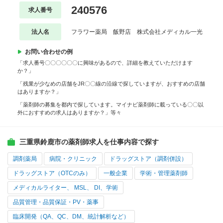
240576
求人番号
法人名
フラワー薬局 飯野店 株式会社メディカル一光
お問い合わせの例
「求人番号〇〇〇〇〇〇に興味があるので、詳細を教えていただけます
か？」
「残業が少なめの店舗をJR〇〇線の沿線で探していますが、おすすめの店舗
はありますか？」
「薬剤師の募集を都内で探しています。マイナビ薬剤師に載っている〇〇以
外におすすめの求人はありますか？」等々
三重県鈴鹿市の薬剤師求人を仕事内容で探す
調剤薬局
病院・クリニック
ドラッグストア（調剤併設）
ドラッグストア（OTCのみ）
一般企業
学術・管理薬剤師
メディカルライター、 MSL、 DI、学術
品質管理・品質保証・PV・薬事
臨床開発（QA、QC、DM、統計解析など）