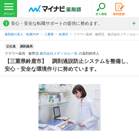
!
安心・安全な転職サポートの提供に努めます。
薬剤師の求人・転職TOP
三重県
鈴鹿市
フラワー薬局 飯野店 株式会社メディカル一
正社員
調剤薬局
フラワー薬局 飯野店
株式会社メディカル一光
の薬剤師求人
【三重県鈴鹿市】 調剤過誤防止システムを整備し、
安心・安全な環境作りに努めています。