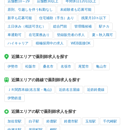
店舗数10～29
店舗数30以上
年間休日120日以上
原則、引越しを伴う転勤なし
未経験者も応募可能
新卒も応募可能
住宅補助（手当）あり
残業月10ｈ以下
土日休み（相談可含む）
総合門前
管理職候補
駅チカ
車通勤可
在宅業務あり
登録販売者の求人
夏～秋入職可
ハイキャリア
積極採用中の求人
WEB面接OK
近隣エリアで薬剤師求人を探す
伊勢市
松阪市
桑名市
名張市
尾鷲市
亀山市
近隣エリアの路線で薬剤師求人を探す
ＪＲ関西本線(名古屋－亀山)
近鉄名古屋線
近鉄鈴鹿線
伊勢鉄道
近隣エリアの駅で薬剤師求人を探す
加佐登駅
白子駅
鈴鹿駅
鈴鹿市駅
玉垣駅
千代崎駅
中瀬古駅
平田町駅
柳駅