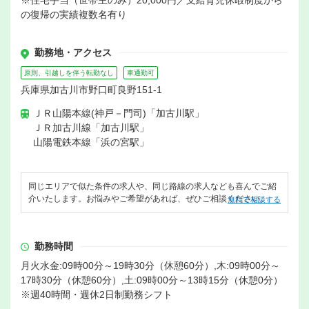
※住宅手当（世帯主のみ）20,000円／支給育児休暇制度から
の復帰の実績複数名有り
勤務地・アクセス
原則、引越しを伴う転勤なし
車通勤可
兵庫県加古川市野口町良野151-1
ＪＲ山陽本線(神戸－門司)「加古川駅」
ＪＲ加古川線「加古川駅」
山陽電鉄本線「浜の宮駅」
同じエリアで似た条件の求人や、同じ路線の求人なども喜んでご紹
介いたします。お悩みやご希望があれば、ぜひご相談ください。
無料で相談する
勤務時間
月火水金:09時00分～19時30分（休憩60分）,木:09時00分～
17時30分（休憩60分）,土:09時00分～13時15分（休憩0分）
※週40時間・週休2日制勤務シフト