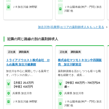
ＪＲ加古川線 神野駅
ＪＲ山陽本線(神戸－門司) 加古
川駅 他
加古川市(兵庫県)エリアの薬剤師求人をもっと見る
近隣の同じ路線の別の薬剤師求人
正社員
調剤薬局
正社員
調剤薬局
トライアドウエスト株式会社 か
株式会社マツモトキヨシ中四国販
もめ薬局 加古川健康館
売 加古川駅前店
加古川を中心に展開している薬局で
薬剤師資格を活かしつつも様々な職
す。バランスの良い…
種を経験でき、成長…
【月収】25.0万円
【年収】450万円～700万円24
【年収】418万円
歳～
兵庫県 加古川市
兵庫県 加古川市
ＪＲ加古川線 神野駅
ＪＲ山陽本線(神戸－門司) 加古
川駅 他