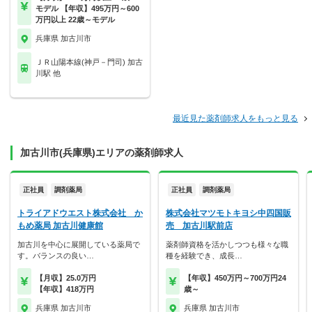
モデル 【年収】495万円～600
万円以上 22歳～モデル
兵庫県 加古川市
ＪＲ山陽本線(神戸－門司) 加古
川駅 他
最近見た薬剤師求人をもっと見る
加古川市(兵庫県)エリアの薬剤師求人
正社員
調剤薬局
正社員
調剤薬局
トライアドウエスト株式会社 か
株式会社マツモトキヨシ中四国販
もめ薬局 加古川健康館
売 加古川駅前店
加古川を中心に展開している薬局で
薬剤師資格を活かしつつも様々な職
す。バランスの良い…
種を経験でき、成長…
【月収】25.0万円
【年収】450万円～700万円24
【年収】418万円
歳～
兵庫県 加古川市
兵庫県 加古川市