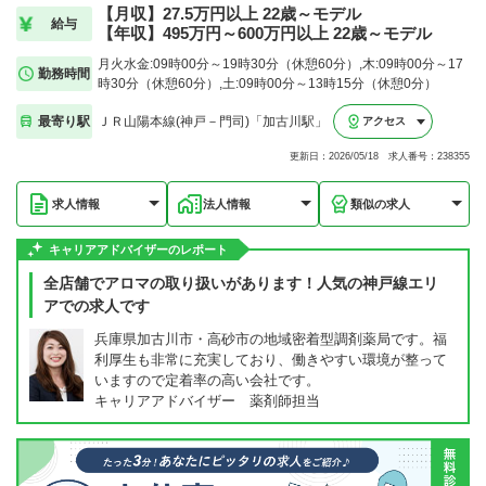
【月収】27.5万円以上 22歳～モデル
給与
【年収】495万円～600万円以上 22歳～モデル
月火水金:09時00分～19時30分（休憩60分）,木:09時00分～17
勤務時間
時30分（休憩60分）,土:09時00分～13時15分（休憩0分）
最寄り駅
ＪＲ山陽本線(神戸－門司)「加古川駅」
アクセス
更新日：2026/05/18 求人番号：238355
求人情報
法人情報
類似の求人
キャリアアドバイザーのレポート
全店舗でアロマの取り扱いがあります！人気の神戸線エリ
アでの求人です
兵庫県加古川市・高砂市の地域密着型調剤薬局です。福
利厚生も非常に充実しており、働きやすい環境が整って
いますので定着率の高い会社です。
キャリアアドバイザー 薬剤師担当