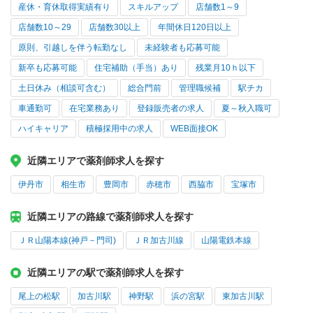
産休・育休取得実績有り
スキルアップ
店舗数1～9
店舗数10～29
店舗数30以上
年間休日120日以上
原則、引越しを伴う転勤なし
未経験者も応募可能
新卒も応募可能
住宅補助（手当）あり
残業月10ｈ以下
土日休み（相談可含む）
総合門前
管理職候補
駅チカ
車通勤可
在宅業務あり
登録販売者の求人
夏～秋入職可
ハイキャリア
積極採用中の求人
WEB面接OK
近隣エリアで薬剤師求人を探す
伊丹市
相生市
豊岡市
赤穂市
西脇市
宝塚市
近隣エリアの路線で薬剤師求人を探す
ＪＲ山陽本線(神戸－門司)
ＪＲ加古川線
山陽電鉄本線
近隣エリアの駅で薬剤師求人を探す
尾上の松駅
加古川駅
神野駅
浜の宮駅
東加古川駅