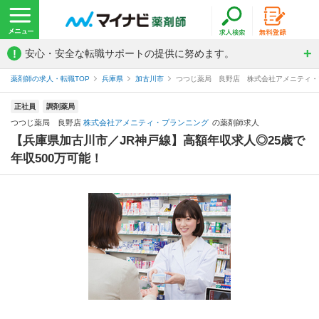
!
安心・安全な転職サポートの提供に努めます。
薬剤師の求人・転職TOP
兵庫県
加古川市
つつじ薬局 良野店 株式会社アメニティ・
正社員
調剤薬局
つつじ薬局 良野店
株式会社アメニティ・プランニング
の薬剤師求人
【兵庫県加古川市／JR神戸線】高額年収求人◎25歳で
年収500万可能！