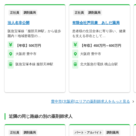
正社員
調剤薬局
正社員
調剤薬局
法人名非公開
有限会社芦田康 あしだ薬局
阪急宝塚線「服部天神駅」から徒歩
患者様の生活全体に寄り添い、健康
圏内！地域密着型の…
を支える存在として…
【年収】500万円
【年収】450万円～600万円
大阪府 豊中市
大阪府 豊中市
阪急宝塚本線 服部天神駅
北大阪急行電鉄 桃山台駅
豊中市(大阪府)エリアの薬剤師求人をもっと見る
近隣の同じ路線の別の薬剤師求人
正社員
調剤薬局
パート・アルバイト
調剤薬局