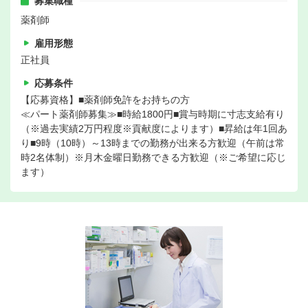
募集職種
薬剤師
雇用形態
正社員
応募条件
【応募資格】■薬剤師免許をお持ちの方
≪パート薬剤師募集≫■時給1800円■賞与時期に寸志支給有り
（※過去実績2万円程度※貢献度によります）■昇給は年1回あ
り■9時（10時）～13時までの勤務が出来る方歓迎（午前は常
時2名体制）※月木金曜日勤務できる方歓迎（※ご希望に応じ
ます）