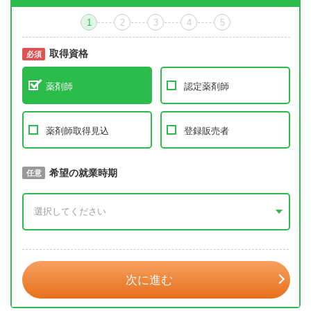
1
2
3
4
5
取得資格
必須
必須
薬剤師
認定薬剤師
薬剤師取得見込
登録販売者
取得予定年
希望の就業時期
必須
任意
年 3月
次に進む