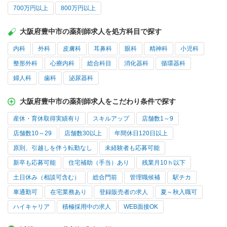
700万円以上
800万円以上
大阪府豊中市の薬剤師求人を処方科目で探す
内科
外科
皮膚科
耳鼻科
眼科
精神科
小児科
整形外科
心療内科
総合科目
消化器科
循環器科
婦人科
歯科
泌尿器科
大阪府豊中市の薬剤師求人をこだわり条件で探す
産休・育休取得実績有り
スキルアップ
店舗数1～9
店舗数10～29
店舗数30以上
年間休日120日以上
原則、引越しを伴う転勤なし
未経験者も応募可能
新卒も応募可能
住宅補助（手当）あり
残業月10ｈ以下
土日休み（相談可含む）
総合門前
管理職候補
駅チカ
車通勤可
在宅業務あり
登録販売者の求人
夏～秋入職可
ハイキャリア
積極採用中の求人
WEB面接OK