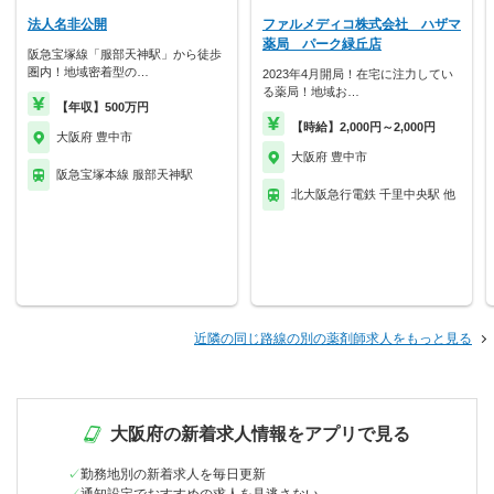
法人名非公開
ファルメディコ株式会社 ハザマ
薬局 パーク緑丘店
阪急宝塚線「服部天神駅」から徒歩
圏内！地域密着型の…
2023年4月開局！在宅に注力してい
る薬局！地域お…
【年収】500万円
【時給】2,000円～2,000円
大阪府 豊中市
大阪府 豊中市
阪急宝塚本線 服部天神駅
北大阪急行電鉄 千里中央駅 他
近隣の同じ路線の別の薬剤師求人をもっと見る
大阪府の新着求人情報をアプリで見る
勤務地別の新着求人を毎日更新