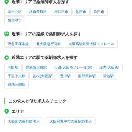
近隣エリアで薬剤師求人を探す
堺市北区
堺市美原区
岸和田市
池田市
吹田市
泉大津市
近隣エリアの路線で薬剤師求人を探す
阪急宝塚本線
北大阪急行電鉄
大阪高速鉄道大阪モノレール
近隣エリアの駅で薬剤師求人を探す
岡町駅
柴原阪大前駅
少路(大阪モノレール)駅
庄内(大阪)駅
千里中央駅
曽根(大阪)駅
豊中駅
服部天神駅
蛍池駅
緑地公園駅
この求人と似た求人をチェック
エリア
大阪府の薬剤師求人
大阪府豊中市の薬剤師求人