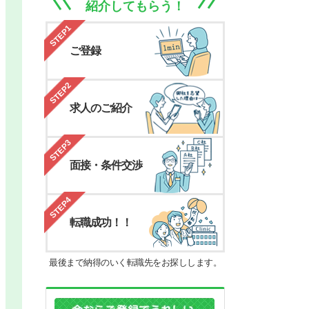
紹介してもらう！
STEP1
ご登録
STEP2
求人のご紹介
STEP3
面接・条件交渉
STEP4
転職成功！！
最後まで納得のいく転職先をお探しします。