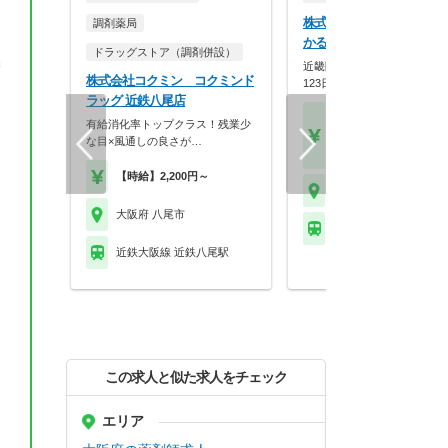
株式会社メディカルかる
調剤薬局
かるがも薬局 八尾店
ドラッグストア（調剤併設）
管
近畿圏に90店舗展開！年間休
株式会社コクミン コクミンド
123日×スギHD母…
ラッグ 近鉄八尾店
【月収】33.3万円～48.
有給消化率トップクラス！残業少
円位
な目×風通しの良さが…
【年収】400万円～58
【時給】2,200円～
大阪府 八尾市
大阪府 八尾市
近鉄大阪線 近鉄八尾駅
近鉄大阪線 近鉄八尾駅
この求人と似た求人をチェック
エリア