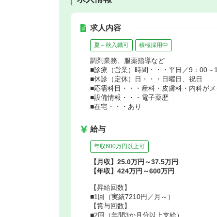
求人内容
夏～秋入職可
積極採用中
調剤業務、服薬指導など
■診療（営業）時間・・・平日／9：00～19
■休診（定休）日・・・日曜日、祝日
■応需科目・・・産科・皮膚科・内科がメ
■設備情報・・・電子薬歴
■在宅・・・あり
給与
年収600万円以上可
【月収】25.0万円～37.5万円
【年収】424万円～600万円
【昇給回数】
■1回（実績7210円／月～）
【賞与回数】
■2回（年間3か月分以上支給）