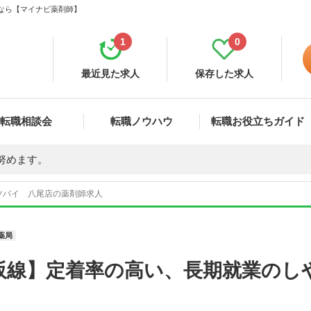
集なら【マイナビ薬剤師】
1
0
最近見た求人
保存した求人
転職相談会
転職ノウハウ
転職お役立ちガイド
努めます。
ツバイ 八尾店の薬剤師求人
薬局
阪線】定着率の高い、長期就業のし