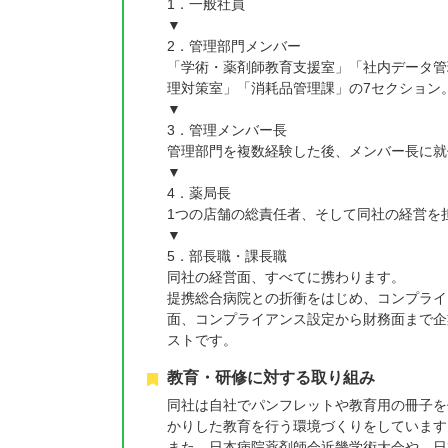
1．一般社員
▼
2．管理部門メンバー
「学術・薬剤師教育支援室」「社内データ管
理対策室」「消耗品管理課」の7セクション
▼
3．管理メンバー長
管理部門を複数経験した後、メンバー長に就
▼
4．薬局長
1つの店舗の総責任者、そして同社の経営を
▼
5．部長職・課長職
同社の経営面、すべてに携わります。
提携総合病院との折衝をはじめ、コンプライ
面、コンプライアンス設定から財務面まで企
ストです。
教育・研修に対する取り組み
同社は自社でパンフレットや教育用の冊子を
かりした教育を行う環境づくりをしています
また、日本病院薬剤師会近畿学術大会や、日