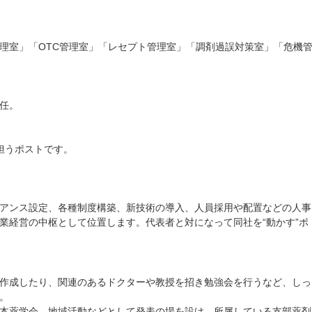
理室」「OTC管理室」「レセプト管理室」「調剤過誤対策室」「危機
。
任。
担うポストです。
アンス設定、各種制度構築、新技術の導入、人員採用や配置などの人事
業経営の中枢として位置します。代表者と対になって同社を“動かす”ポ
作成したり、関連のあるドクターや教授を招き勉強会を行うなど、しっ
。
本薬学会、地域活動などとして発表の場を設け、所属している支部薬剤