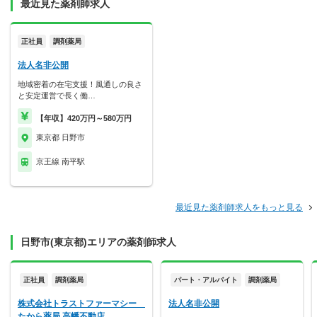
最近見た薬剤師求人
正社員
調剤薬局
法人名非公開
地域密着の在宅支援！風通しの良さ
と安定運営で長く働…
【年収】420万円～580万円
東京都 日野市
京王線 南平駅
最近見た薬剤師求人をもっと見る
日野市(東京都)エリアの薬剤師求人
正社員
調剤薬局
パート・アルバイト
調剤薬局
株式会社トラストファーマシー
法人名非公開
たから薬局 高幡不動店