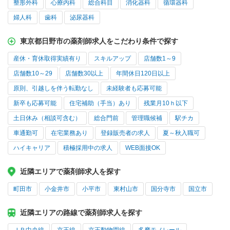
整形外科
心療内科
総合科目
消化器科
循環器科
婦人科
歯科
泌尿器科
東京都日野市の薬剤師求人をこだわり条件で探す
産休・育休取得実績有り
スキルアップ
店舗数1～9
店舗数10～29
店舗数30以上
年間休日120日以上
原則、引越しを伴う転勤なし
未経験者も応募可能
新卒も応募可能
住宅補助（手当）あり
残業月10ｈ以下
土日休み（相談可含む）
総合門前
管理職候補
駅チカ
車通勤可
在宅業務あり
登録販売者の求人
夏～秋入職可
ハイキャリア
積極採用中の求人
WEB面接OK
近隣エリアで薬剤師求人を探す
町田市
小金井市
小平市
東村山市
国分寺市
国立市
近隣エリアの路線で薬剤師求人を探す