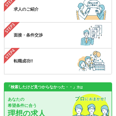
求人のご紹介
面接・条件交渉
転職成功!!
「検索したけど見つからなかった・・」
方は
あなたの
希望条件に合う
理想の求人