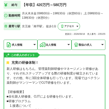
【年収】420万円～580万円
給与
月火木水金:09時00分～19時30分（休憩60分）,土:09時00分～
勤務時間
13時30分（休憩0分）
最寄り駅
京王線「南平駅」 徒歩1分
アクセス
更新日：2026/06/18 求人番号：235155
求人情報
法人情報
類似の求人
この求人のポイント
充実の研修体制！
新人研修はもちろん、管理薬剤師研修やマネージメント研修があ
り、それぞれステップアップする際の研修制度が確立されていま
す。その他、年に3回全体研修も行っています。現場ではベテラン
薬剤師がマンツーマンでOJT研修を行います。
【研修概要】
■全社新人研修後、OJTによる研修を行います。
■研修プログラム
1.接遇について