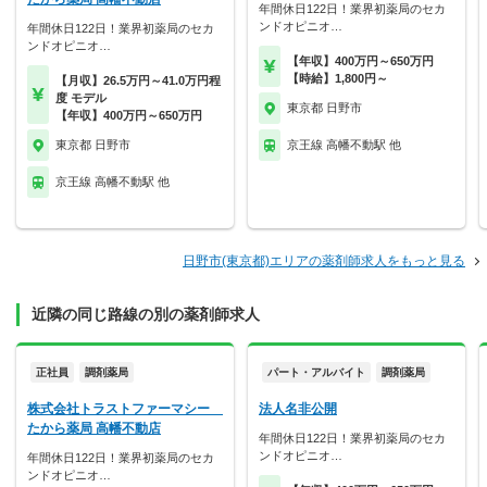
年間休日122日！業界初薬局のセカ
ンドオピニオ…
年間休日122日！業界初薬局のセカ
ンドオピニオ…
【年収】400万円～650万円
【時給】1,800円～
【月収】26.5万円～41.0万円程
度 モデル
東京都 日野市
【年収】400万円～650万円
東京都 日野市
京王線 高幡不動駅 他
京王線 高幡不動駅 他
日野市(東京都)エリアの薬剤師求人をもっと見る
近隣の同じ路線の別の薬剤師求人
正社員
調剤薬局
パート・アルバイト
調剤薬局
株式会社トラストファーマシー
法人名非公開
たから薬局 高幡不動店
年間休日122日！業界初薬局のセカ
ンドオピニオ…
年間休日122日！業界初薬局のセカ
ンドオピニオ…