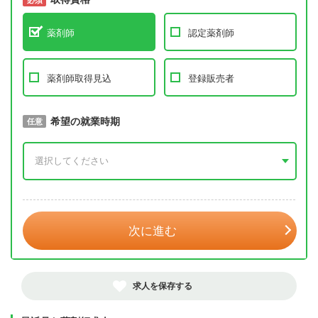
薬剤師
認定薬剤師
薬剤師取得見込
登録販売者
取得予定年
希望の就業時期
必須
任意
年 3月
次に進む
求人を保存する