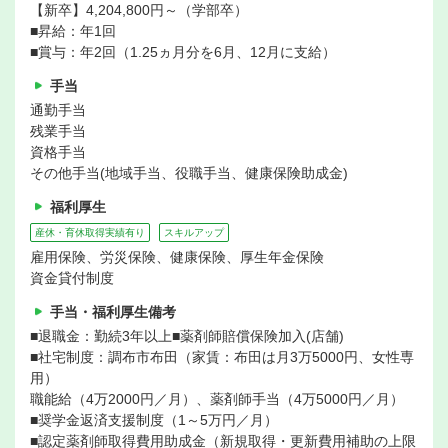
【新卒】4,204,800円～（学部卒）
■昇給：年1回
■賞与：年2回（1.25ヵ月分を6月、12月に支給）
手当
通勤手当
残業手当
資格手当
その他手当(地域手当、役職手当、健康保険助成金)
福利厚生
産休・育休取得実績有り
スキルアップ
雇用保険、労災保険、健康保険、厚生年金保険
資金貸付制度
手当・福利厚生備考
■退職金：勤続3年以上■薬剤師賠償保険加入(店舗)
■社宅制度：調布市布田（家賃：布田は月3万5000円、女性専
用）
職能給（4万2000円／月）、薬剤師手当（4万5000円／月）
■奨学金返済支援制度（1～5万円／月）
■認定薬剤師取得費用助成金（新規取得・更新費用補助の上限