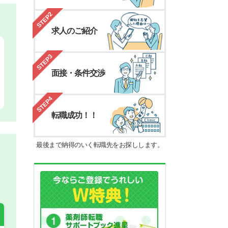
STEP2
求人のご紹介
STEP3
面接・条件交渉
STEP4
転職成功！！
最後まで納得のいく転職先をお探しします。