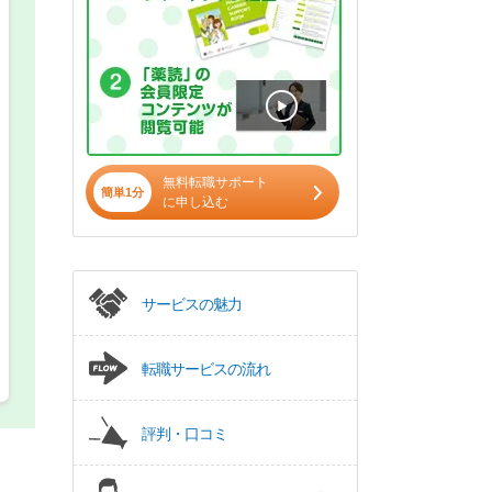
希望の働き方
必須
正社員
パート(週4日～5日)
無料転職サポート
簡単1分
に申し込む
サービスの魅力
転職サービスの流れ
評判・口コミ