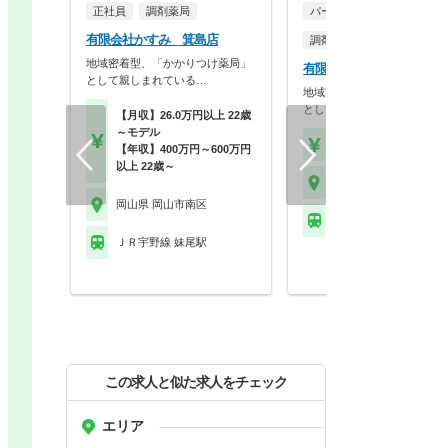
正社員
調剤薬局
パート・アルバイト
有限会社かすみ 箕島店
調剤薬局
地域密着型、「かかりつけ薬局」
有限会社かすみ 箕島店
として親しまれている…
地域密着型、「かかりつけ薬
として親しまれている…
【月収】26.0万円以上 22歳
～モデル
【時給】2,000円～
【年収】400万円～600万円
以上 22歳～
岡山県 岡山市南区
岡山県 岡山市南区
ＪＲ宇野線 妹尾駅
ＪＲ宇野線 妹尾駅
この求人と似た求人をチェック
エリア