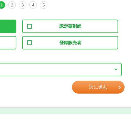
1
2
3
4
5
認定薬剤師
登録販売者
次に進む