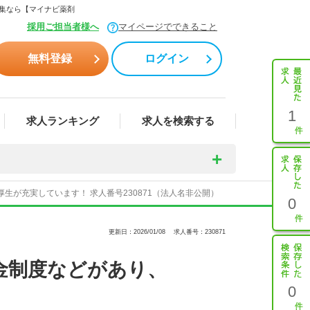
募集なら【マイナビ薬剤
採用ご担当者様へ
マイページでできること
無料登録
ログイン
1
求人ランキング
求人を検索する
生が充実しています！ 求人番号230871（法人名非公開）
0
更新日：2026/01/08
求人番号：230871
金制度などがあり、
0