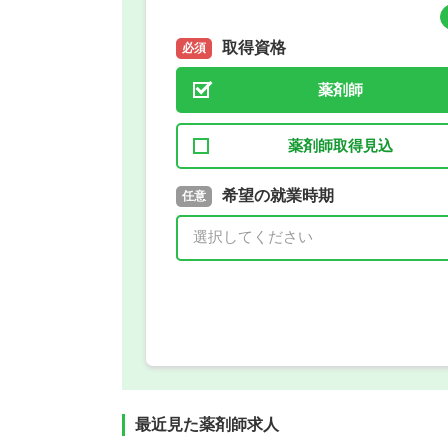
取得資格
必須
薬剤師
薬剤師取得見込
取得予定年
希望の就業時期
必須
任意
年 3月
最近見た薬剤師求人