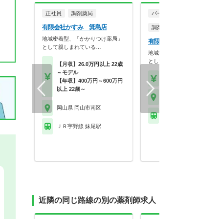
正社員
調剤薬局
パート・アルバイト
有限会社かすみ 箕島店
調剤薬局
地域密着型、「かかりつけ薬局」
有限会社かすみ 箕島店
として親しまれている…
地域密着型、「かかりつけ薬
として親しまれている…
【月収】26.0万円以上 22歳
～モデル
【時給】2,000円～
【年収】400万円～600万円
以上 22歳～
岡山県 岡山市南区
岡山県 岡山市南区
ＪＲ宇野線 妹尾駅
ＪＲ宇野線 妹尾駅
近隣の同じ路線の別の薬剤師求人