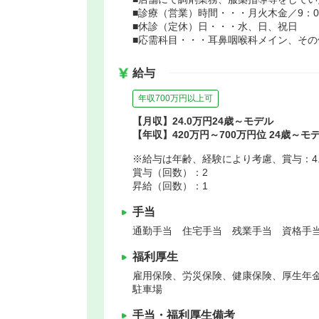
■診療（営業）時間・・・月火木金／9：00～
■休診（定休）日・・・水、日、祝日
■応需科目・・・耳鼻咽喉科メイン、その
給与
年収700万円以上可
【月収】24.0万円24歳～モデル
【年収】420万円～700万円位 24歳～モ
※給与は年齢、経験により考慮、賞与：4.8ヶ
賞与（回数）：2
昇給（回数）：1
手当
通勤手当 住宅手当 残業手当 資格手
福利厚生
雇用保険、労災保険、健康保険、厚生年
駐車場
手当・福利厚生備考