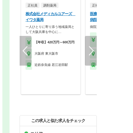
正社員
調剤薬局
正社員
病院・クリニッ
株式会社メディカルユアーズ
医療法人社団丸山会 八戸
イワタ薬局
病院
一人ひとりに寄り添う地域薬局と
病院薬剤師の募集です！
して大阪兵庫を中心に…
【年収】350万円～45
【年収】420万円～600万円
位
大阪府 東大阪市
大阪府 東大阪市
近鉄奈良線 若江岩田駅
近鉄奈良線 八戸ノ里駅
この求人と似た求人をチェック