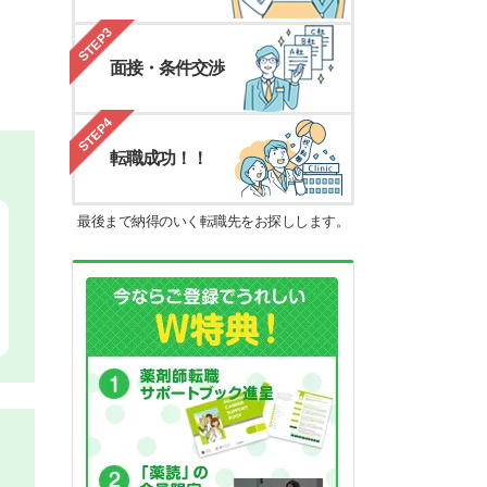
STEP3
面接・条件交渉
STEP4
転職成功！！
最後まで納得のいく転職先をお探しします。