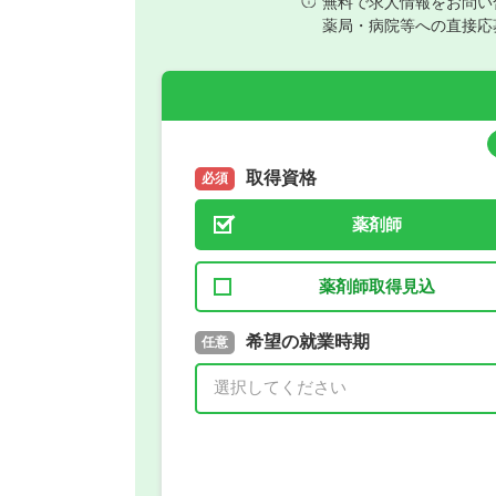
無料で求人情報をお問い
薬局・病院等への直接応
取得資格
必須
薬剤師
薬剤師取得見込
取得予定年
希望の就業時期
必須
任意
年 3月