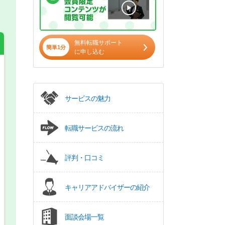
無料転職サポート
簡単1分
に申し込む
希望の働き方
必須
サービスの魅力
正社員
転職サービスの流れ
パート(週4日～5日)
評判・口コミ
キャリアアドバイザーの紹介
面談会場一覧