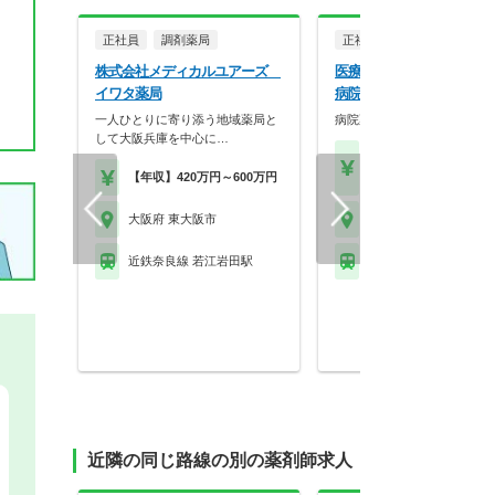
正社員
調剤薬局
正社員
病院・クリニッ
株式会社メディカルユアーズ
医療法人社団丸山会 八戸
イワタ薬局
病院
一人ひとりに寄り添う地域薬局と
病院薬剤師の募集です！
して大阪兵庫を中心に…
【年収】350万円～45
【年収】420万円～600万円
位
大阪府 東大阪市
大阪府 東大阪市
近鉄奈良線 若江岩田駅
近鉄奈良線 八戸ノ里駅
近隣の同じ路線の別の薬剤師求人