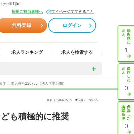
マイナビ薬剤師】
採用ご担当者様へ
マイページでできること
無料登録
ログイン
1
求人ランキング
求人を検索する
！ 求人番号226755（法人名非公開）
0
更新日：2026/05/15
求人番号：226755
なども積極的に推奨
0