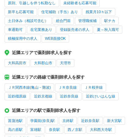
原則、引越しを伴う転勤なし
未経験者も応募可能
新卒も応募可能
住宅補助（手当）あり
残業月10ｈ以下
土日休み（相談可含む）
総合門前
管理職候補
駅チカ
車通勤可
在宅業務あり
登録販売者の求人
夏～秋入職可
積極採用中の求人
WEB面接OK
近隣エリアで薬剤師求人を探す
大和高田市
大和郡山市
天理市
近隣エリアの路線で薬剤師求人を探す
ＪＲ関西本線(亀山－難波)
ＪＲ奈良線
ＪＲ桜井線
近鉄橿原線
近鉄京都線
近鉄奈良線
近鉄けいはんな線
近隣エリアの駅で薬剤師求人を探す
菖蒲池駅
学園前(奈良)駅
京終駅
近鉄奈良駅
新大宮駅
高の原駅
富雄駅
奈良駅
西ノ京駅
大和西大寺駅