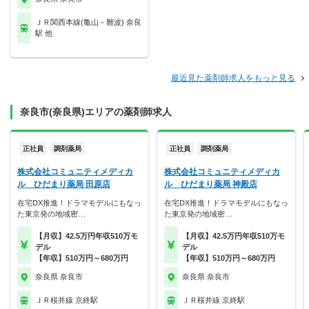
ＪＲ関西本線(亀山－難波) 奈良
駅 他
最近見た薬剤師求人をもっと見る
奈良市(奈良県)エリアの薬剤師求人
正社員
調剤薬局
正社員
調剤薬局
株式会社コミュニティメディカ
株式会社コミュニティメディカ
ル ひだまり薬局 田原店
ル ひだまり薬局 神殿店
在宅DX推進！ドラマモデルにもなっ
在宅DX推進！ドラマモデルにもなっ
た東京発の地域密…
た東京発の地域密…
【月収】42.5万円年収510万モ
【月収】42.5万円年収510万モ
デル
デル
【年収】510万円～680万円
【年収】510万円～680万円
奈良県 奈良市
奈良県 奈良市
ＪＲ桜井線 京終駅
ＪＲ桜井線 京終駅