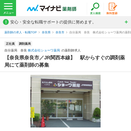
!
安心・安全な転職サポートの提供に努めます。
薬剤師の求人・転職TOP
奈良県
奈良市
自分薬局 奈良 株式会社ショーワ薬局の薬剤
正社員
調剤薬局
自分薬局 奈良
株式会社ショーワ薬局
の薬剤師求人
【奈良県奈良市／JR関西本線】 駅からすぐの調剤薬
局にて薬剤師の募集