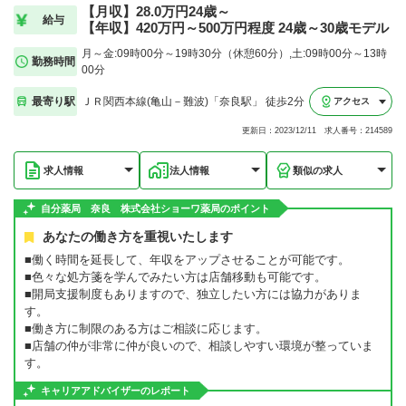
【月収】28.0万円24歳～
給与
【年収】420万円～500万円程度 24歳～30歳モデル
月～金:09時00分～19時30分（休憩60分）,土:09時00分～13時
勤務時間
00分
最寄り駅
ＪＲ関西本線(亀山－難波)「奈良駅」 徒歩2分
アクセス
更新日：2023/12/11 求人番号：214589
求人情報
法人情報
類似の求人
自分薬局 奈良 株式会社ショーワ薬局のポイント
あなたの働き方を重視いたします
■働く時間を延長して、年収をアップさせることが可能です。
■色々な処方箋を学んでみたい方は店舗移動も可能です。
■開局支援制度もありますので、独立したい方には協力がありま
す。
■働き方に制限のある方はご相談に応じます。
■店舗の仲が非常に仲が良いので、相談しやすい環境が整っていま
す。
キャリアアドバイザーのレポート