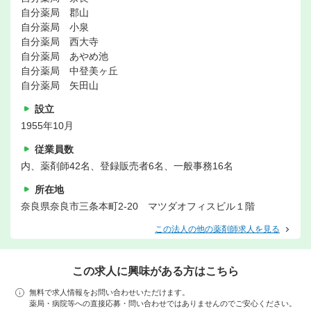
自分薬局 郡山
自分薬局 小泉
自分薬局 西大寺
自分薬局 あやめ池
自分薬局 中登美ヶ丘
自分薬局 矢田山
設立
1955年10月
従業員数
内、薬剤師42名、登録販売者6名、一般事務16名
所在地
奈良県奈良市三条本町2-20 マツダオフィスビル１階
この法人の他の薬剤師求人を見る
この求人に興味がある方はこちら
無料で求人情報をお問い合わせいただけます。
薬局・病院等への直接応募・問い合わせではありませんのでご安心ください。