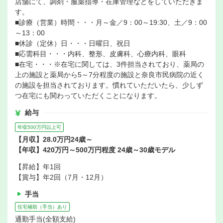
店舗にて、調剤・服薬指導・在庫管理などをしていただきま
す。
■診療（営業）時間・・・月～金／9：00～19:30、土／9：00
～13：00
■休診（定休）日・・・日曜日、祝日
■応需科目・・・内科、整形、皮膚科、心療内科、眼科
■在宅・・・※在宅に関しては、3件担当されており、薬局の
上の施設と薬局から5～7分程度の施設と奈良市民病院の近く
の施設を担当されております。慣れていただいたら、少しず
つ在宅にも関わっていただくことになります。
給与
年収500万円以上可
【月収】28.0万円24歳～
【年収】420万円～500万円程度 24歳～30歳モデル
【昇給】年1回
【賞与】年2回（7月・12月）
手当
住宅補助（手当）あり
通勤手当(全額支給)