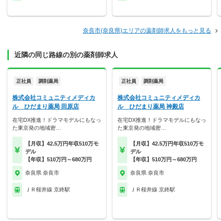
奈良市(奈良県)エリアの薬剤師求人をもっと見る
近隣の同じ路線の別の薬剤師求人
正社員
調剤薬局
正社員
調剤薬局
株式会社コミュニティメディカ
株式会社コミュニティメディカ
ル ひだまり薬局 田原店
ル ひだまり薬局 神殿店
在宅DX推進！ドラマモデルにもなっ
在宅DX推進！ドラマモデルにもなっ
た東京発の地域密…
た東京発の地域密…
【月収】42.5万円年収510万モ
【月収】42.5万円年収510万モ
デル
デル
【年収】510万円～680万円
【年収】510万円～680万円
奈良県 奈良市
奈良県 奈良市
ＪＲ桜井線 京終駅
ＪＲ桜井線 京終駅