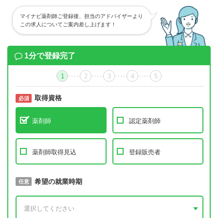
マイナビ薬剤師ご登録後、担当のアドバイザーより
この求人についてご案内差し上げます！
1分で登録完了
1
2
3
4
5
取得資格
必須
必須
薬剤師
認定薬剤師
薬剤師取得見込
登録販売者
取得予定年
希望の就業時期
必須
任意