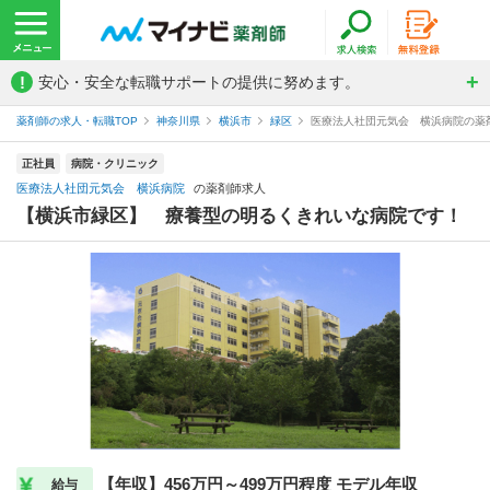
!
安心・安全な転職サポートの提供に努めます。
薬剤師の求人・転職TOP
神奈川県
横浜市
緑区
医療法人社団元気会 横浜病院の薬
正社員
病院・クリニック
医療法人社団元気会 横浜病院
の薬剤師求人
【横浜市緑区】 療養型の明るくきれいな病院です！
【年収】456万円～499万円程度 モデル年収
給与