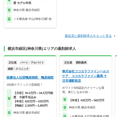
度 モデル年収
神奈川県 横浜市緑区
ＪＲ横浜線 中山(神奈川)駅 他
最近見た薬剤師求人をもっと見る
横浜市緑区(神奈川県)エリアの薬剤師求人
正社員
パート・アルバイト
正社員
調剤薬局
病院・クリニック
株式会社ココカラファインヘルス
ケア ココカラファイン薬局 十
医療法人社団鴨居病院 鴨居病院
日市場駅前店
150床ケアミックス型病院！
ホワイト500認定のクリーンな環
境。身だしなみの自…
【月収】30.0万円～34.5万円程
度 ※諸手当込み
【年収】430万円～560万円
【年収】420万円～530万円
【時給】2,300円～2,800円
神奈川県 横浜市緑区
神奈川県 横浜市緑区
ＪＲ横浜線 十日市場(神奈川)駅