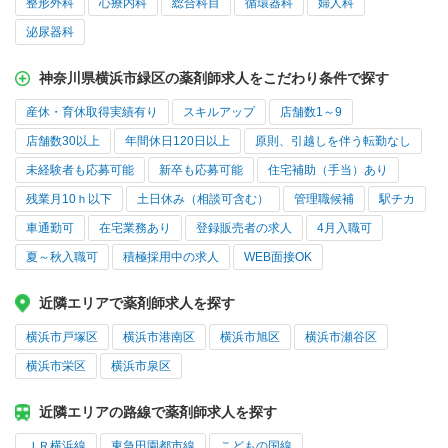
整形外科
心療内科
総合科目
循環器科
婦人科
泌尿器科
神奈川県横浜市緑区の薬剤師求人をこだわり条件で探す
産休・育休取得実績有り
スキルアップ
店舗数1～9
店舗数30以上
年間休日120日以上
原則、引越しを伴う転勤なし
未経験者も応募可能
新卒も応募可能
住宅補助（手当）あり
残業月10ｈ以下
土日休み（相談可含む）
管理職候補
駅チカ
車通勤可
在宅業務あり
登録販売者の求人
4月入職可
夏～秋入職可
積極採用中の求人
WEB面接OK
近隣エリアで薬剤師求人を探す
横浜市戸塚区
横浜市港南区
横浜市旭区
横浜市瀬谷区
横浜市栄区
横浜市泉区
近隣エリアの路線で薬剤師求人を探す
ＪＲ横浜線
東急田園都市線
こどもの国線