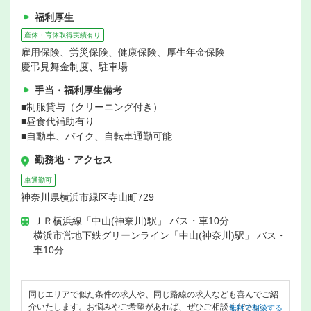
福利厚生
産休・育休取得実績有り
雇用保険、労災保険、健康保険、厚生年金保険
慶弔見舞金制度、駐車場
手当・福利厚生備考
■制服貸与（クリーニング付き）
■昼食代補助有り
■自動車、バイク、自転車通勤可能
勤務地・アクセス
車通勤可
神奈川県横浜市緑区寺山町729
ＪＲ横浜線「中山(神奈川)駅」 バス・車10分
横浜市営地下鉄グリーンライン「中山(神奈川)駅」 バス・
車10分
同じエリアで似た条件の求人や、同じ路線の求人なども喜んでご紹
介いたします。お悩みやご希望があれば、ぜひご相談ください。
無料で相談する