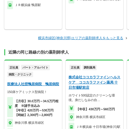
ＪＲ横浜線 鴨居駅
横浜市緑区(神奈川県)エリアの薬剤師求人をもっと見る
近隣の同じ路線の別の薬剤師求人
正社員
パート・アルバイト
正社員
調剤薬局
病院・クリニック
株式会社ココカラファインヘルス
ケア ココカラファイン薬局 十
医療法人社団鴨居病院 鴨居病院
日市場駅前店
150床ケアミックス型病院！
ホワイト500認定のクリーンな環
境。身だしなみの自…
【月収】30.0万円～34.5万円程
度 ※諸手当込み
【年収】430万円～560万円
【年収】420万円～530万円
【時給】2,300円～2,800円
神奈川県 横浜市緑区
神奈川県 横浜市緑区
ＪＲ横浜線 十日市場(神奈川)駅