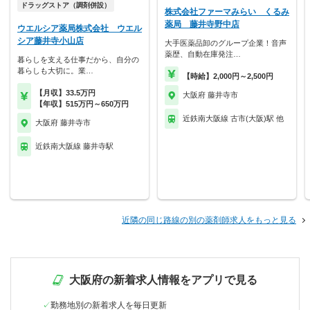
ドラッグストア（調剤併設）
株式会社ファーマみらい くるみ
薬局 藤井寺野中店
ウエルシア薬局株式会社 ウエル
シア藤井寺小山店
大手医薬品卸のグループ企業！音声
薬歴、自動在庫発注…
暮らしを支える仕事だから、自分の
暮らしも大切に。業…
【時給】2,000円～2,500円
【月収】33.5万円
大阪府 藤井寺市
【年収】515万円～650万円
近鉄南大阪線 古市(大阪)駅 他
大阪府 藤井寺市
近鉄南大阪線 藤井寺駅
近隣の同じ路線の別の薬剤師求人をもっと見る
大阪府の新着求人情報をアプリで見る
勤務地別の新着求人を毎日更新