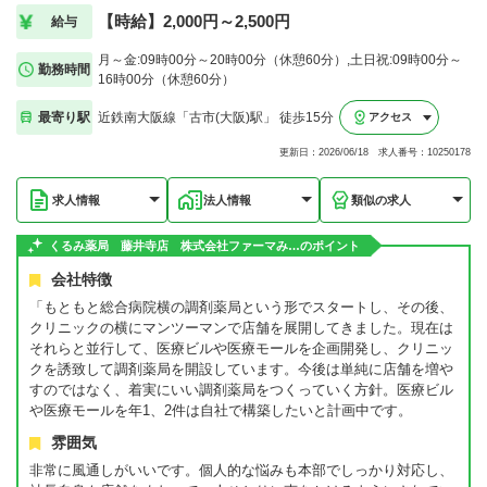
【時給】2,000円～2,500円
給与
月～金:09時00分～20時00分（休憩60分）,土日祝:09時00分～
勤務時間
16時00分（休憩60分）
最寄り駅
近鉄南大阪線「古市(大阪)駅」 徒歩15分
アクセス
更新日：2026/06/18 求人番号：10250178
求人情報
法人情報
類似の求人
くるみ薬局 藤井寺店 株式会社ファーマみ…のポイント
会社特徴
「もともと総合病院横の調剤薬局という形でスタートし、その後、
クリニックの横にマンツーマンで店舗を展開してきました。現在は
それらと並行して、医療ビルや医療モールを企画開発し、クリニッ
クを誘致して調剤薬局を開設しています。今後は単純に店舗を増や
すのではなく、着実にいい調剤薬局をつくっていく方針。医療ビル
や医療モールを年1、2件は自社で構築したいと計画中です。
雰囲気
非常に風通しがいいです。個人的な悩みも本部でしっかり対応し、