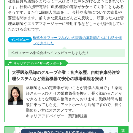
社長自身も店舗をまわって一人ひとりに声をかけるようにされてい
ます。社長の携帯電話に直接相談の電話がかかってくることもある
そうです。また年1回個人面談をし、会社や店舗についての意見や
要望も聞きます。前向きな意見はどんどん反映し、頑張った人は管
理薬剤師やエリアマネージャーに登用するなどしっかり評価してい
ただける会社です。
株式会社ファーマみらいの現場の薬剤師さんにお話を伺
インタビュー
ってきました
ベガファーマ株式会社へインタビューしました！
キャリアアドバイザーのレポート
大手医薬品卸のグループ企業！音声薬歴、自動在庫発注管
理システムなど最新機器で安心の職場環境を実現！
薬剤師さんの定着率が高いことが特徴の薬局です！薬剤
師さん一人ひとりの業務負荷を抑え、長く勤めることが
できるような環境を整備されております。勤務時間も相
談に乗ってもらえ、アットホームな店舗ですので、長く
勤めたい方にオススメです。
キャリアアドバイザー 薬剤師担当