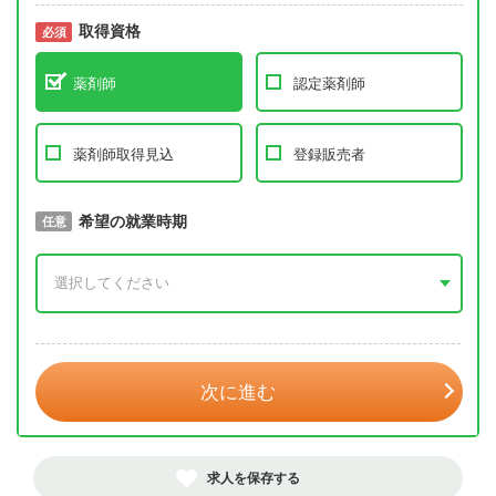
取得資格
必須
必須
薬剤師
認定薬剤師
薬剤師取得見込
登録販売者
取得予定年
希望の就業時期
必須
任意
年 3月
次に進む
求人を保存する