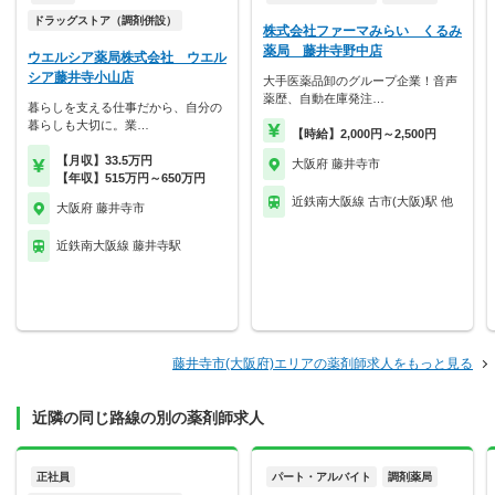
ドラッグストア（調剤併設）
株式会社ファーマみらい くるみ
薬局 藤井寺野中店
ウエルシア薬局株式会社 ウエル
シア藤井寺小山店
大手医薬品卸のグループ企業！音声
薬歴、自動在庫発注…
暮らしを支える仕事だから、自分の
暮らしも大切に。業…
【時給】2,000円～2,500円
【月収】33.5万円
大阪府 藤井寺市
【年収】515万円～650万円
近鉄南大阪線 古市(大阪)駅 他
大阪府 藤井寺市
近鉄南大阪線 藤井寺駅
藤井寺市(大阪府)エリアの薬剤師求人をもっと見る
近隣の同じ路線の別の薬剤師求人
正社員
パート・アルバイト
調剤薬局