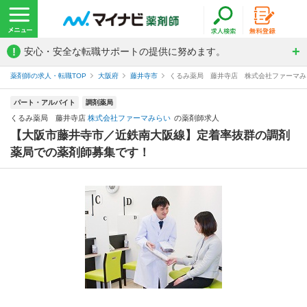
!
安心・安全な転職サポートの提供に努めます。
薬剤師の求人・転職TOP
大阪府
藤井寺市
くるみ薬局 藤井寺店 株式会社ファーマみ
パート・アルバイト
調剤薬局
くるみ薬局 藤井寺店
株式会社ファーマみらい
の薬剤師求人
【大阪市藤井寺市／近鉄南大阪線】定着率抜群の調剤
薬局での薬剤師募集です！