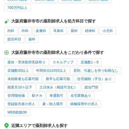
700万円以上
大阪府藤井寺市の薬剤師求人を処方科目で探す
内科
外科
皮膚科
耳鼻科
眼科
精神科
小児科
総合科目
歯科
大阪府藤井寺市の薬剤師求人をこだわり条件で探す
産休・育休取得実績有り
スキルアップ
店舗数1～9
店舗数30以上
年間休日120日以上
原則、引越しを伴う転勤なし
未経験者も応募可能
新卒も応募可能
住宅補助（手当）あり
残業月10ｈ以下
土日休み（相談可含む）
総合門前
管理職候補
駅チカ
車通勤可
在宅業務あり
登録販売者の求人
夏～秋入職可
積極採用中の求人
WEB面接OK
近隣エリアで薬剤師求人を探す