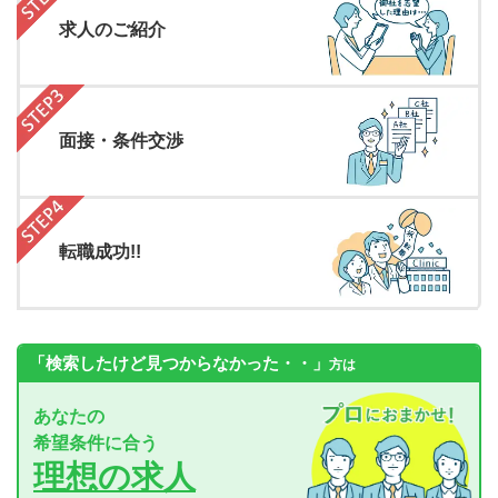
求人のご紹介
面接・条件交渉
転職成功!!
「検索したけど見つからなかった・・」
方は
あなたの
希望条件に合う
理想の求人