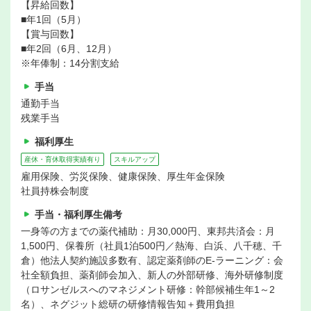
【昇給回数】
■年1回（5月）
【賞与回数】
■年2回（6月、12月）
※年俸制：14分割支給
手当
通勤手当
残業手当
福利厚生
産休・育休取得実績有り
スキルアップ
雇用保険、労災保険、健康保険、厚生年金保険
社員持株会制度
手当・福利厚生備考
一身等の方までの薬代補助：月30,000円、東邦共済会：月
1,500円、保養所（社員1泊500円／熱海、白浜、八千穂、千
倉）他法人契約施設多数有、認定薬剤師のE-ラーニング：会
社全額負担、薬剤師会加入、新人の外部研修、海外研修制度
（ロサンゼルスへのマネジメント研修：幹部候補生年1～2
名）、ネグジット総研の研修情報告知＋費用負担