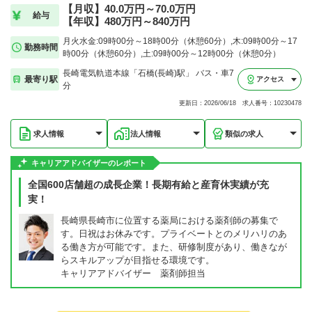
【月収】40.0万円～70.0万円
給与
【年収】480万円～840万円
月火水金:09時00分～18時00分（休憩60分）,木:09時00分～17
勤務時間
時00分（休憩60分）,土:09時00分～12時00分（休憩0分）
長崎電気軌道本線「石橋(長崎)駅」 バス・車7
最寄り駅
アクセス
分
更新日：2026/06/18 求人番号：10230478
求人情報
法人情報
類似の求人
キャリアアドバイザーのレポート
全国600店舗超の成長企業！長期有給と産育休実績が充
実！
長崎県長崎市に位置する薬局における薬剤師の募集で
す。日祝はお休みです。プライベートとのメリハリのあ
る働き方が可能です。また、研修制度があり、働きなが
らスキルアップが目指せる環境です。
キャリアアドバイザー 薬剤師担当