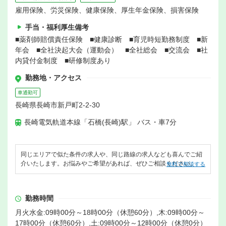
雇用保険、労災保険、健康保険、厚生年金保険、損害保険
手当・福利厚生備考
■薬剤師賠償責任保険 ■健康診断 ■育児時短勤務制度 ■新
年会 ■全社決起大会（運動会） ■全社総会 ■交流会 ■社
内貸付金制度 ■研修制度あり
勤務地・アクセス
車通勤可
長崎県長崎市新戸町2-2-30
長崎電気軌道本線「石橋(長崎)駅」 バス・車7分
同じエリアで似た条件の求人や、同じ路線の求人なども喜んでご紹
介いたします。お悩みやご希望があれば、ぜひご相談ください。
無料で相談する
勤務時間
月火水金:09時00分～18時00分（休憩60分）,木:09時00分～
17時00分（休憩60分）,土:09時00分～12時00分（休憩0分）