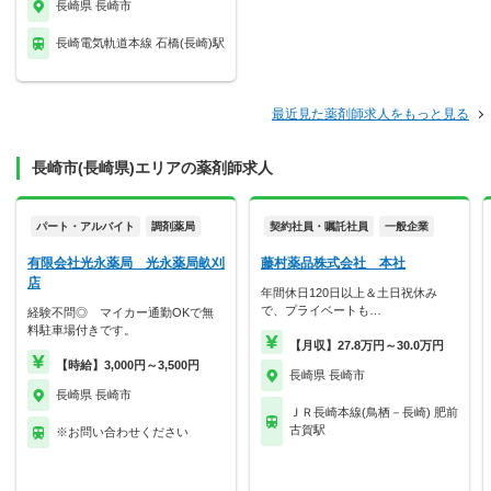
長崎県 長崎市
長崎電気軌道本線 石橋(長崎)駅
最近見た薬剤師求人をもっと見る
長崎市(長崎県)エリアの薬剤師求人
パート・アルバイト
調剤薬局
契約社員・嘱託社員
一般企業
有限会社光永薬局 光永薬局畝刈
藤村薬品株式会社 本社
店
年間休日120日以上＆土日祝休み
で、プライベートも…
経験不問◎ マイカー通勤OKで無
料駐車場付きです。
【月収】27.8万円～30.0万円
【時給】3,000円～3,500円
長崎県 長崎市
長崎県 長崎市
ＪＲ長崎本線(鳥栖－長崎) 肥前
古賀駅
※お問い合わせください