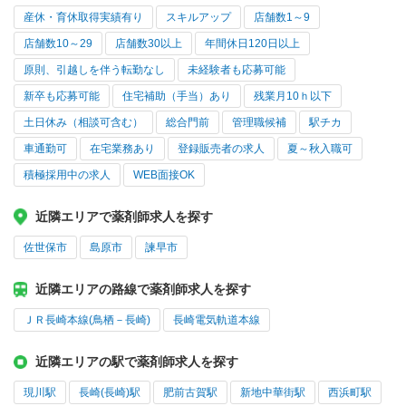
産休・育休取得実績有り
スキルアップ
店舗数1～9
店舗数10～29
店舗数30以上
年間休日120日以上
原則、引越しを伴う転勤なし
未経験者も応募可能
新卒も応募可能
住宅補助（手当）あり
残業月10ｈ以下
土日休み（相談可含む）
総合門前
管理職候補
駅チカ
車通勤可
在宅業務あり
登録販売者の求人
夏～秋入職可
積極採用中の求人
WEB面接OK
近隣エリアで薬剤師求人を探す
佐世保市
島原市
諫早市
近隣エリアの路線で薬剤師求人を探す
ＪＲ長崎本線(鳥栖－長崎)
長崎電気軌道本線
近隣エリアの駅で薬剤師求人を探す
現川駅
長崎(長崎)駅
肥前古賀駅
新地中華街駅
西浜町駅