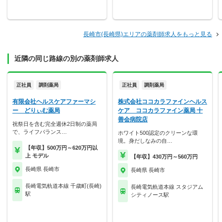
長崎市(長崎県)エリアの薬剤師求人をもっと見る
近隣の同じ路線の別の薬剤師求人
正社員
調剤薬局
正社員
調剤薬局
有限会社ヘルスケアファーマシ
株式会社ココカラファインヘルス
ー どりぃむ薬局
ケア ココカラファイン薬局 十
善会病院店
祝祭日を含む完全週休2日制の薬局
で、ライフバランス…
ホワイト500認定のクリーンな環
境。身だしなみの自…
【年収】500万円～620万円以
上 モデル
【年収】430万円～560万円
長崎県 長崎市
長崎県 長崎市
長崎電気軌道本線 千歳町(長崎)
長崎電気軌道本線 スタジアム
駅
シティノース駅