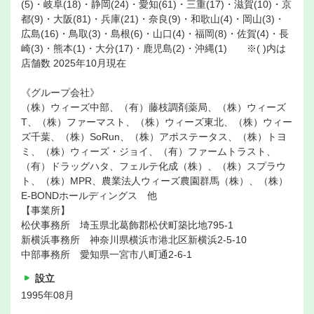
(5)・岐阜(18)・静岡(24)・愛知(61)・三重(17)・滋賀(10)・京
都(9)・大阪(81)・兵庫(21)・奈良(9)・和歌山(4)・岡山(3)・
広島(16)・鳥取(3)・島根(6)・山口(4)・福岡(8)・佐賀(4)・長
崎(3)・熊本(1)・大分(17)・鹿児島(2)・沖縄(1) ※( )内は
店舗数 2025年10月現在
《グループ会社》
（株）ウィーズ中部、（有）藤枝調剤薬局、（株）ウィーズ
T、（株）ファーマスト、（株）ウィーズ東北、（株）ウィー
ズ千葉、（株）SoRun、（株）アポステータス、（株）トヨ
ミ、（株）ウィーズ・ジョイ、（有）ファームトラスト、
（有）ドラッグハタ、フェルテ化成（株）、（株）スプラウ
ト、（株）MPR、農業法人ウィーズ農園群馬（株）、（株）
E-BONDホールディングス 他
【事業所】
松伏事務所 埼玉県北葛飾郡松伏町築比地795-1
新横浜事務所 神奈川県横浜市港北区新横浜2-5-10
中部事務所 愛知県一宮市八町通2-6-1
設立
1995年08月