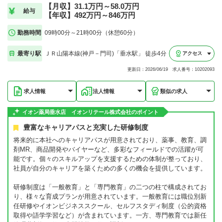
【月収】31.1万円～58.0万円
給与
【年収】492万円～846万円
勤務時間
09時00分～21時00分（休憩60分）
最寄り駅
ＪＲ山陽本線(神戸－門司)「垂水駅」 徒歩4分
アクセス
更新日：2026/06/19 求人番号：10202093
求人情報
法人情報
類似の求人
イオン薬局垂水店 イオンリテール株式会社のポイント
豊富なキャリアパスと充実した研修制度
将来的に本社へのキャリアパスが用意されており、薬事、教育、調
剤MR、商品開発やバイヤーなど、多彩なフィールドでの活躍が可
能です。個々のスキルアップを支援するための体制が整っており、
社員が自分のキャリアを築くための多くの機会を提供しています。
研修制度は「一般教育」と「専門教育」の二つの柱で構成されてお
り、様々な育成プランが用意されています。一般教育には職位別新
任研修やイオンビジネススクール、セルフスタディ制度（公的資格
取得や語学学習など）が含まれています。一方、専門教育では新任