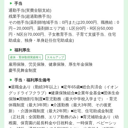
手当
通勤手当(実費全額支給)
残業手当(超過勤務手当)
その他手当(薬剤師地域手当：0円または20,000円、職務給：0
円～20,000円、薬剤師エリア給：L区分0円・R区分50,000
円・N区分70,000円、子女教育手当、子育て支援手当、住宅
助成金、独身・単身赴任住宅助成金)
福利厚生
産休・育休取得実績有り
スキルアップ
雇用保険、労災保険、健康保険、厚生年金保険
慶弔見舞金制度
手当・福利厚生備考
■退職金あり（勤続3年以上）■定年65歳■総合共済会（イオン
グッドライフクラブ）■健康保険組合■企業年金基金■団体生命
保険■買物割引制度■育児勤務（最大中学校入学まで）・育児
休職制度（最大3年間）■介護勤務（最大3年間、その後更
新）・介護休職制度（最大2年間）■社宅、住宅助成金制度
（正社員：全国勤務、エリア勤務のみ）■育児補助金あり（幼
稚園、保育園の延長料金や日祝料金、一時保育、ベビーシッ