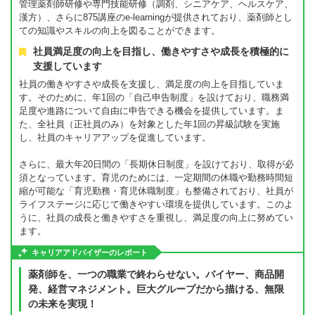
管理薬剤師研修や専門技能研修（調剤、シニアケア、ヘルスケア、
漢方）、さらに875講座のe-learningが提供されており、薬剤師とし
ての知識やスキルの向上を図ることができます。
社員満足度の向上を目指し、働きやすさや成長を積極的に
支援しています
社員の働きやすさや成長を支援し、満足度の向上を目指していま
す。そのために、年1回の「自己申告制度」を設けており、職務満
足度や進路について自由に申告できる機会を提供しています。ま
た、全社員（正社員のみ）を対象とした年1回の昇級試験を実施
し、社員のキャリアアップを促進しています。
さらに、最大年20日間の「長期休日制度」を設けており、取得が必
須となっています。育児のためには、一定期間の休職や勤務時間短
縮が可能な「育児勤務・育児休職制度」も整備されており、社員が
ライフステージに応じて働きやすい環境を提供しています。このよ
うに、社員の成長と働きやすさを重視し、満足度の向上に努めてい
ます。
キャリアアドバイザーのレポート
薬剤師を、一つの職業で終わらせない。バイヤー、商品開
発、経営マネジメント。巨大グループだから描ける、無限
の未来を実現！