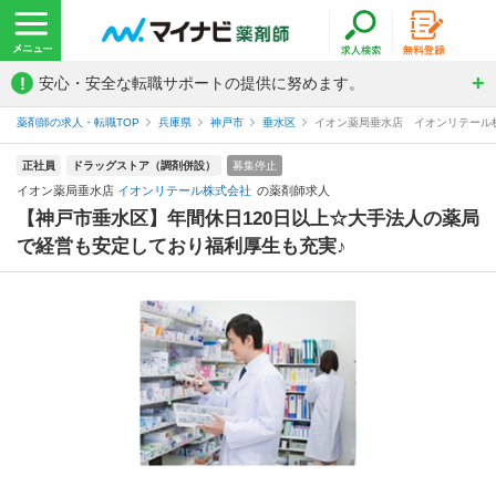
!
安心・安全な転職サポートの提供に努めます。
薬剤師の求人・転職TOP
兵庫県
神戸市
垂水区
イオン薬局垂水店 イオンリテール
正社員
ドラッグストア（調剤併設）
募集停止
イオン薬局垂水店
イオンリテール株式会社
の薬剤師求人
【神戸市垂水区】年間休日120日以上☆大手法人の薬局
で経営も安定しており福利厚生も充実♪