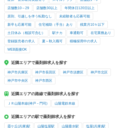
店舗数10～29
店舗数30以上
年間休日120日以上
原則、引越しを伴う転勤なし
未経験者も応募可能
新卒も応募可能
住宅補助（手当）あり
残業月10ｈ以下
土日休み（相談可含む）
駅チカ
車通勤可
在宅業務あり
登録販売者の求人
夏～秋入職可
積極採用中の求人
WEB面接OK
近隣エリアで薬剤師求人を探す
神戸市兵庫区
神戸市長田区
神戸市須磨区
神戸市北区
神戸市中央区
神戸市西区
近隣エリアの路線で薬剤師求人を探す
ＪＲ山陽本線(神戸－門司)
山陽電鉄本線
近隣エリアの駅で薬剤師求人を探す
霞ケ丘(兵庫)駅
山陽塩屋駅
山陽垂水駅
塩屋(兵庫)駅