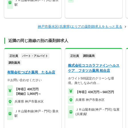
ＪＲ山陽本線(神戸－門司) 垂水
駅
神戸市垂水区(兵庫県)エリアの薬剤師求人をもっと見る
近隣の同じ路線の別の薬剤師求人
正社員
パート・アルバイト
正社員
調剤薬局
調剤薬局
株式会社ココカラファインヘルス
ケア フタツカ薬局 柏台店
有限会社つばさ薬局 たるみ店
ホワイト500認定のクリーンな環
※お問い合わせください
境。身だしなみの自…
【年収】400万円
【年収】430万円～560万円
【時給】1,900円～
兵庫県 神戸市垂水区
兵庫県 神戸市垂水区
ＪＲ山陽本線(神戸－門司) 塩屋
ＪＲ山陽本線(神戸－門司) 垂水
(兵庫)駅
駅