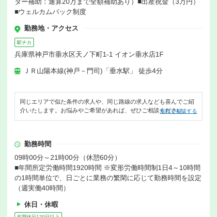
ター補助：通算20万まで全額補助あり）■出産祝金（3万円）
■ウェルカムバック制度
勤務地・アクセス
駅チカ
兵庫県神戸市垂水区天ノ下町1-1 イオン垂水店1F
ＪＲ山陽本線(神戸－門司)「垂水駅」 徒歩4分
同じエリアで似た条件の求人や、同じ路線の求人なども喜んでご紹
介いたします。お悩みやご希望があれば、ぜひご相談ください。
無料で相談する
勤務時間
09時00分～21時00分（休憩60分）
■年間所定労働時間1920時間 ※変形労働時間制1日4～10時間
の1時間単位で、日ごとに業務の繁閑に応じて勤務時間を設定
（週実働40時間）
休日・休暇
年間休日120日以上