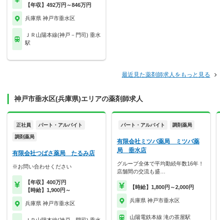
【年収】492万円～846万円
兵庫県 神戸市垂水区
ＪＲ山陽本線(神戸－門司) 垂水
駅
最近見た薬剤師求人をもっと見る
神戸市垂水区(兵庫県)エリアの薬剤師求人
正社員
パート・アルバイト
パート・アルバイト
調剤薬局
調剤薬局
有限会社ミツバ薬局 ミツバ薬
局 垂水店
有限会社つばさ薬局 たるみ店
グループ全体で平均勤続年数16年！
※お問い合わせください
店舗間の交流も盛…
【年収】400万円
【時給】1,800円～2,000円
【時給】1,900円～
兵庫県 神戸市垂水区
兵庫県 神戸市垂水区
山陽電鉄本線 滝の茶屋駅