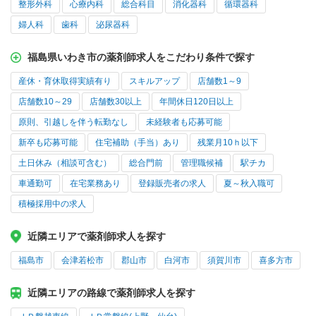
整形外科
心療内科
総合科目
消化器科
循環器科
婦人科
歯科
泌尿器科
福島県いわき市の薬剤師求人をこだわり条件で探す
産休・育休取得実績有り
スキルアップ
店舗数1～9
店舗数10～29
店舗数30以上
年間休日120日以上
原則、引越しを伴う転勤なし
未経験者も応募可能
新卒も応募可能
住宅補助（手当）あり
残業月10ｈ以下
土日休み（相談可含む）
総合門前
管理職候補
駅チカ
車通勤可
在宅業務あり
登録販売者の求人
夏～秋入職可
積極採用中の求人
近隣エリアで薬剤師求人を探す
福島市
会津若松市
郡山市
白河市
須賀川市
喜多方市
近隣エリアの路線で薬剤師求人を探す