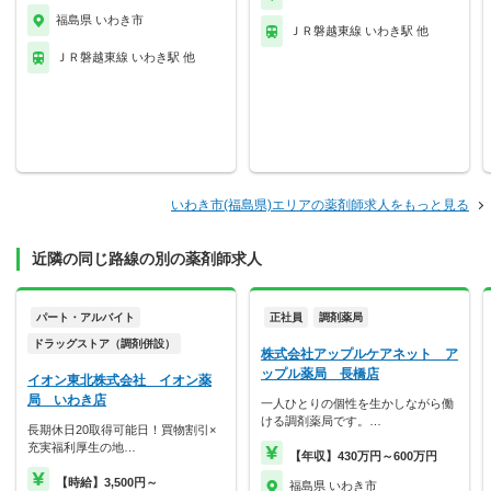
福島県 いわき市
ＪＲ磐越東線 いわき駅 他
ＪＲ磐越東線 いわき駅 他
いわき市(福島県)エリアの薬剤師求人をもっと見る
近隣の同じ路線の別の薬剤師求人
パート・アルバイト
正社員
調剤薬局
ドラッグストア（調剤併設）
株式会社アップルケアネット ア
ップル薬局 長橋店
イオン東北株式会社 イオン薬
局 いわき店
一人ひとりの個性を生かしながら働
ける調剤薬局です。…
長期休日20取得可能日！買物割引×
充実福利厚生の地…
【年収】430万円～600万円
【時給】3,500円～
福島県 いわき市