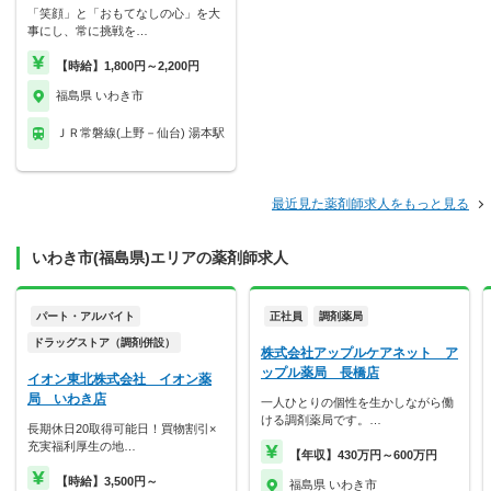
「笑顔」と「おもてなしの心」を大
事にし、常に挑戦を…
【時給】1,800円～2,200円
福島県 いわき市
ＪＲ常磐線(上野－仙台) 湯本駅
最近見た薬剤師求人をもっと見る
いわき市(福島県)エリアの薬剤師求人
パート・アルバイト
正社員
調剤薬局
ドラッグストア（調剤併設）
株式会社アップルケアネット ア
ップル薬局 長橋店
イオン東北株式会社 イオン薬
局 いわき店
一人ひとりの個性を生かしながら働
ける調剤薬局です。…
長期休日20取得可能日！買物割引×
充実福利厚生の地…
【年収】430万円～600万円
【時給】3,500円～
福島県 いわき市