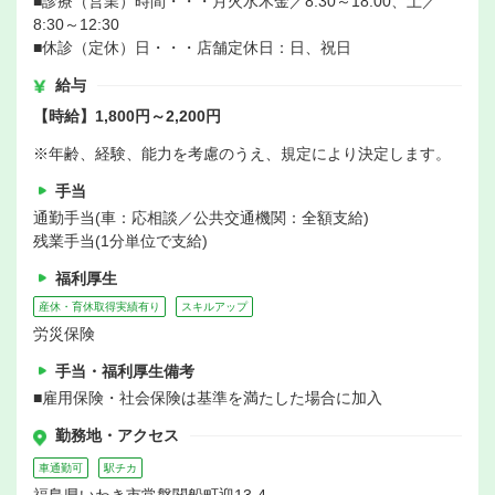
■診療（営業）時間・・・月火水木金／8:30～18:00、土／
8:30～12:30
■休診（定休）日・・・店舗定休日：日、祝日
給与
【時給】1,800円～2,200円
※年齢、経験、能力を考慮のうえ、規定により決定します。
手当
通勤手当(車：応相談／公共交通機関：全額支給)
残業手当(1分単位で支給)
福利厚生
産休・育休取得実績有り
スキルアップ
労災保険
手当・福利厚生備考
■雇用保険・社会保険は基準を満たした場合に加入
勤務地・アクセス
車通勤可
駅チカ
福島県いわき市常磐関船町迎13-4