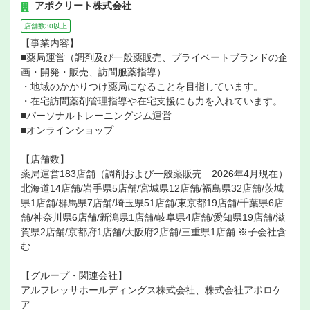
アポクリート株式会社
店舗数30以上
【事業内容】
■薬局運営（調剤及び一般薬販売、プライベートブランドの企
画・開発・販売、訪問服薬指導）
・地域のかかりつけ薬局になることを目指しています。
・在宅訪問薬剤管理指導や在宅支援にも力を入れています。
■パーソナルトレーニングジム運営
■オンラインショップ
【店舗数】
薬局運営183店舗（調剤および一般薬販売 2026年4月現在）
北海道14店舗/岩手県5店舗/宮城県12店舗/福島県32店舗/茨城
県1店舗/群馬県7店舗/埼玉県51店舗/東京都19店舗/千葉県6店
舗/神奈川県6店舗/新潟県1店舗/岐阜県4店舗/愛知県19店舗/滋
賀県2店舗/京都府1店舗/大阪府2店舗/三重県1店舗 ※子会社含
む
【グループ・関連会社】
アルフレッサホールディングス株式会社、株式会社アポロケ
ア