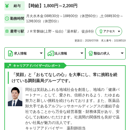
【時給】1,800円～2,200円
給与
月火水木金:08時30分～18時00分（休憩60分）,土:08時30分～
勤務時間
12時30分（休憩0分）
最寄り駅
ＪＲ常磐線(上野－仙台)「湯本駅」 徒歩8分
アクセス
更新日：2026/07/06 求人番号：10198519
求人情報
法人情報
類似の求人
キャリアアドバイザーのレポート
「笑顔」と「おもてなしの心」を大事にし、常に挑戦を続
けている調剤薬局グループです。
同社は笑顔あふれる地域社会を創造し、地域の「健康パ
ートナー」として、愛され、信頼されるよう、たゆまぬ
努力と新しい挑戦を続けられております。また、医薬品
卸大手であるアルフレッサホールディングスの連結子会
社であることから万全な経営基盤・財務体質があり、安
心してお勧めいただけます。社員間の関係性も良好で温
かい社風が魅力の法人です。
キャリアアドバイザー 薬剤師担当