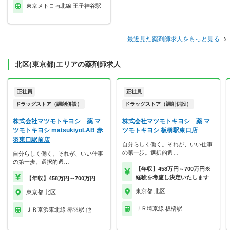
東京メトロ南北線 王子神谷駅
最近見た薬剤師求人をもっと見る
北区(東京都)エリアの薬剤師求人
正社員
正社員
ドラッグストア（調剤併設）
ドラッグストア（調剤併設）
株式会社マツモトキヨシ 薬 マ
株式会社マツモトキヨシ 薬 マ
ツモトキヨシ matsukiyoLAB 赤
ツモトキヨシ 板橋駅東口店
羽東口駅前店
自分らしく働く。それが、いい仕事
の第一歩。選択的週…
自分らしく働く。それが、いい仕事
の第一歩。選択的週…
【年収】458万円～700万円※
経験を考慮し決定いたします
【年収】458万円～700万円
東京都 北区
東京都 北区
ＪＲ埼京線 板橋駅
ＪＲ京浜東北線 赤羽駅 他