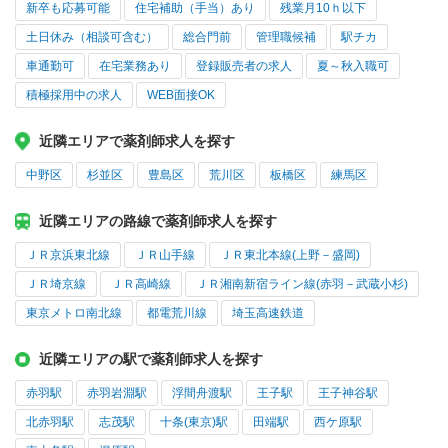
新卒も応募可能
住宅補助（手当）あり
残業月10ｈ以下
土日休み（相談可含む）
総合門前
管理職候補
駅チカ
車通勤可
在宅業務あり
登録販売者の求人
夏～秋入職可
積極採用中の求人
WEB面接OK
近隣エリアで薬剤師求人を探す
中野区
杉並区
豊島区
荒川区
板橋区
練馬区
近隣エリアの路線で薬剤師求人を探す
ＪＲ京浜東北線
ＪＲ山手線
ＪＲ東北本線(上野－盛岡)
ＪＲ埼京線
ＪＲ高崎線
ＪＲ湘南新宿ライン線(赤羽－武蔵小杉)
東京メトロ南北線
都電荒川線
埼玉高速鉄道
近隣エリアの駅で薬剤師求人を探す
赤羽駅
赤羽岩淵駅
浮間舟渡駅
王子駅
王子神谷駅
北赤羽駅
志茂駅
十条(東京)駅
田端駅
西ケ原駅