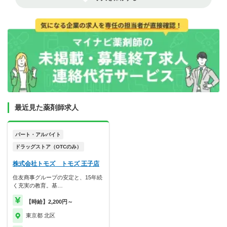
最近見た薬剤師求人
パート・アルバイト
ドラッグストア（OTCのみ）
株式会社トモズ トモズ 王子店
住友商事グループの安定と、15年続
く充実の教育。基…
【時給】2,200円～
東京都 北区