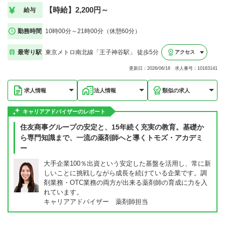
【時給】2,200円～
給与
勤務時間
10時00分～21時00分（休憩60分）
最寄り駅
東京メトロ南北線「王子神谷駅」 徒歩5分
アクセス
更新日：2026/06/18 求人番号：10183141
求人情報
法人情報
類似の求人
キャリアアドバイザーのレポート
住友商事グループの安定と、15年続く充実の教育。基礎か
ら専門知識まで、一流の薬剤師へと導くトモズ・アカデミ
ー
大手企業100％出資という安定した基盤を活用し、常に新
しいことに挑戦しながら成長を続けている企業です。調
剤業務・OTC業務の両方が出来る薬剤師の育成に力を入
れています。
キャリアアドバイザー 薬剤師担当