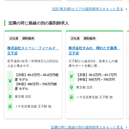
北区(東京都)エリアの薬剤師求人をもっと見る
近隣の同じ路線の別の薬剤師求人
正社員
調剤薬局
正社員
調剤薬局
株式会社ストーン・フィールド
株式会社すみれ 晴れたす薬局
王子店
王子店
若手成長×在宅！年間休日も120日以
王子駅から徒歩5分。患者さんの健
上あり働きやす…
康サポート全般に携…
【月収】40.0万円～45.8万円程
【月収】30.0万円～43.7万円
度 モデル
【年収】500万円～700万円
【年収】480万円～700万円程
東京都 北区
度 モデル
東京都 北区
ＪＲ京浜東北線 王子駅 他
ＪＲ京浜東北線 王子駅 他
近隣の同じ路線の別の薬剤師求人をもっと見る