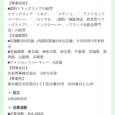
【事業内容】
■調剤ドラッグストアの経営
ドラッグストア「トモズ」・「メディコ」・「アメリカンフ
ァーマシー」・「カツマタ」（調剤・物販併設、欧米型ドラ
ッグストア）・「インクローバー」（ブランド化粧品専門
店）の経営
【店舗展開】
■店舗数259店舗（内調剤実施194点店舗）※2025年3月末時
点
■店舗展開：東京都、神奈川県、埼玉県、千葉県、宮城県、群
馬県、山梨県、兵庫県
■アメリカンファーマシー：6店舗
【関連会社】
住友商事株式会社 100％出資
【事業所】
東京都文京区西片1-1丁目15番15号 KDX春日ビル3F
設立
1993年09月
従業員数
■従業員数：約4,268名