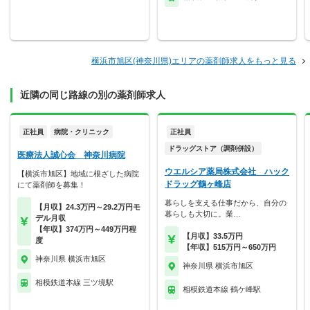
横浜市旭区(神奈川県)エリアの薬剤師求人をもっと見る
近隣の同じ路線の別の薬剤師求人
正社員
病院・クリニック
正社員
ドラッグストア（調剤併設）
医療法人誠心会 神奈川病院
ウエルシア薬局株式会社 ハック
【横浜市旭区】地域に根ざした病院
ドラッグ鶴ヶ峰店
にて薬剤師を募集！
暮らしを支える仕事だから、自分の
【月収】24.3万円～29.2万円モ
暮らしも大切に。業…
デル月収
【年収】374万円～449万円程
【月収】33.5万円
度
【年収】515万円～650万円
神奈川県 横浜市旭区
神奈川県 横浜市旭区
相模鉄道本線 三ツ境駅
相模鉄道本線 鶴ケ峰駅