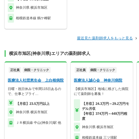
神奈川県 横浜市旭区
相模鉄道本線 鶴ケ峰駅
最近見た薬剤師求人をもっと見る
横浜市旭区(神奈川県)エリアの薬剤師求人
正社員
病院・クリニック
正社員
病院・クリニック
医療法人社団恵生会 上白根病院
医療法人誠心会 神奈川病院
日曜・祝日休みで年間115日あるの
【横浜市旭区】地域に根ざした病院
で、仕事とプライ…
にて薬剤師を募集！
【月収】23.5万円以上
【月収】24.3万円～29.2万円モ
デル月収
神奈川県 横浜市旭区
【年収】374万円～449万円程
度
ＪＲ横浜線 中山(神奈川)駅 他
神奈川県 横浜市旭区
相模鉄道本線 三ツ境駅