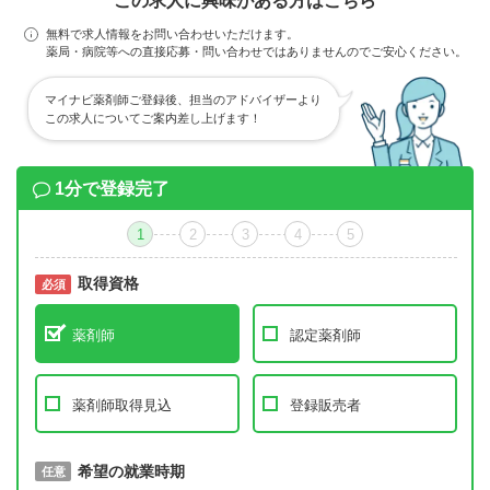
この求人に興味がある方はこちら
無料で求人情報をお問い合わせいただけます。
薬局・病院等への直接応募・問い合わせではありませんのでご安心ください。
マイナビ薬剤師ご登録後、担当のアドバイザーより
この求人についてご案内差し上げます！
1分で登録完了
1
2
3
4
5
取得資格
必須
必須
薬剤師
認定薬剤師
薬剤師取得見込
登録販売者
取得予定年
希望の就業時期
必須
任意