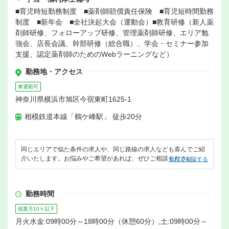
■育児時短勤務制度 ■薬剤師賠償責任保険 ■育児短時間勤務
制度 ■新年会 ■全社決起大会（運動会）■教育研修（新人薬
剤師研修、フォローアップ研修、管理薬剤師研修、エリア勉
強会、店長会議、幹部研修（総合職）、学会・セミナー参加
支援、認定薬剤師のためのWebラーニングなど）
勤務地・アクセス
車通勤可
神奈川県横浜市旭区今宿東町1625-1
相模鉄道本線「鶴ケ峰駅」 徒歩20分
同じエリアで似た条件の求人や、同じ路線の求人なども喜んでご紹
介いたします。お悩みやご希望があれば、ぜひご相談ください。
無料で相談する
勤務時間
残業月10ｈ以下
月火水金:09時00分～18時00分（休憩60分）,土:09時00分～