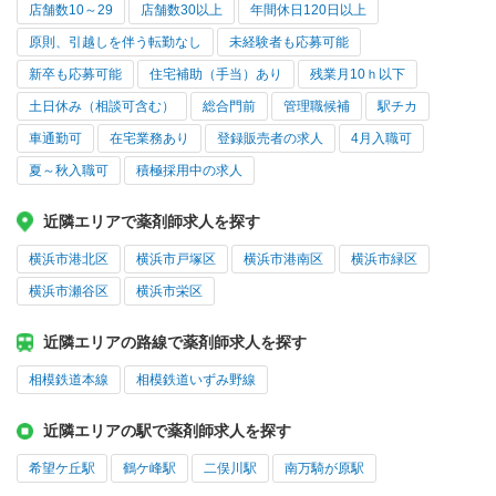
店舗数10～29
店舗数30以上
年間休日120日以上
原則、引越しを伴う転勤なし
未経験者も応募可能
新卒も応募可能
住宅補助（手当）あり
残業月10ｈ以下
土日休み（相談可含む）
総合門前
管理職候補
駅チカ
車通勤可
在宅業務あり
登録販売者の求人
4月入職可
夏～秋入職可
積極採用中の求人
近隣エリアで薬剤師求人を探す
横浜市港北区
横浜市戸塚区
横浜市港南区
横浜市緑区
横浜市瀬谷区
横浜市栄区
近隣エリアの路線で薬剤師求人を探す
相模鉄道本線
相模鉄道いずみ野線
近隣エリアの駅で薬剤師求人を探す
希望ケ丘駅
鶴ケ峰駅
二俣川駅
南万騎が原駅