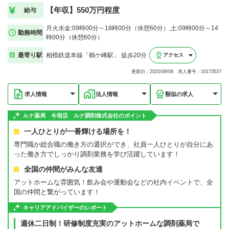
【年収】550万円程度
給与
月火水金:09時00分～18時00分（休憩60分）,土:09時00分～14
勤務時間
時00分（休憩60分）
最寄り駅
相模鉄道本線「鶴ケ峰駅」 徒歩20分
アクセス
更新日：2025/09/09 求人番号：10173537
求人情報
法人情報
類似の求人
ルナ薬局 今宿店 ルナ調剤株式会社のポイント
一人ひとりが一番輝ける場所を！
専門職か総合職の働き方の選択ができ、社員一人ひとりが自分にあ
った働き方でしっかり調剤業務を学び活躍しています！
全国の仲間がみんな友達
アットホームな雰囲気！飲み会や運動会などの社内イベントで、全
国の仲間と繋がっています！
キャリアアドバイザーのレポート
週休二日制！研修制度充実のアットホームな調剤薬局で