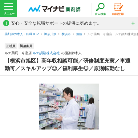
!
安心・安全な転職サポートの提供に努めます。
薬剤師の求人・転職TOP
神奈川県
横浜市
旭区
ルナ薬局 今宿店 ルナ調剤株式会
正社員
調剤薬局
ルナ薬局 今宿店
ルナ調剤株式会社
の薬剤師求人
【横浜市旭区】高年収相談可能／研修制度充実／車通
勤可／スキルアップ◎／福利厚生◎／原則転勤なし