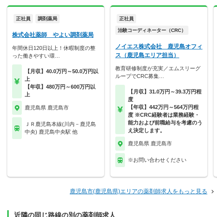
正社員
調剤薬局
正社員
治験コーディネーター（CRC）
株式会社薬師 やよい調剤薬局
ノイエス株式会社 鹿児島オフィ
年間休日120日以上！休暇制度の整
ス（鹿児島エリア担当）
った働きやすい環…
教育研修制度が充実／エムスリーグ
【月収】40.0万円～50.0万円以
ループでCRC募集…
上
【年収】480万円～600万円以
【月収】31.0万円～39.3万円程
上
度
【年収】442万円～564万円程
鹿児島県 鹿児島市
度 ※CRC経験者は業務経験・
能力および前職給与を考慮のう
ＪＲ鹿児島本線(川内－鹿児島
え決定します。
中央) 鹿児島中央駅 他
鹿児島県 鹿児島市
※お問い合わせください
鹿児島市(鹿児島県)エリアの薬剤師求人をもっと見る
近隣の同じ路線の別の薬剤師求人