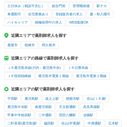
土日休み（相談可含む）
総合門前
管理職候補
駅チカ
車通勤可
在宅業務あり
登録販売者の求人
夏～秋入職可
ハイキャリア
積極採用中の求人
WEB面接OK
近隣エリアで薬剤師求人を探す
鹿屋市
枕崎市
阿久根市
近隣エリアの路線で薬剤師求人を探す
ＪＲ鹿児島本線(川内－鹿児島中央)
ＪＲ日豊本線
ＪＲ指宿枕崎線
鹿児島市電第１期線
鹿児島市電第２期線
近隣エリアの駅で薬剤師求人を探す
宇宿駅
鹿児島駅
坂之上駅
慈眼寺駅
谷山(ＪＲ)駅
鹿児島中央駅
南鹿児島駅
天文館通駅
高見馬場駅
甲東中学校前駅
二中通駅
荒田八幡駅
涙橋駅
二軒茶屋(鹿児島)駅
脇田駅
谷山(市電)駅
中洲通駅
広木駅