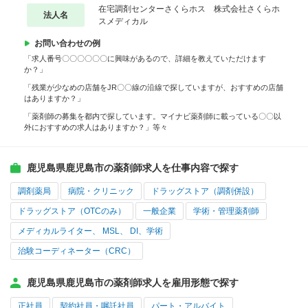
在宅調剤センターさくらホス 株式会社さくらホ
法人名
スメディカル
お問い合わせの例
「求人番号〇〇〇〇〇〇に興味があるので、詳細を教えていただけます
か？」
「残業が少なめの店舗をJR〇〇線の沿線で探していますが、おすすめの店舗
はありますか？」
「薬剤師の募集を都内で探しています。マイナビ薬剤師に載っている〇〇以
外におすすめの求人はありますか？」等々
鹿児島県鹿児島市の薬剤師求人を仕事内容で探す
調剤薬局
病院・クリニック
ドラッグストア（調剤併設）
ドラッグストア（OTCのみ）
一般企業
学術・管理薬剤師
メディカルライター、 MSL、 DI、学術
治験コーディネーター（CRC）
鹿児島県鹿児島市の薬剤師求人を雇用形態で探す
正社員
契約社員・嘱託社員
パート・アルバイト