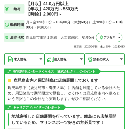
【月収】41.0万円以上
【年収】420万円～550万円
給与
【時給】2,000円～
月～金:09時00分～18時00分（休憩60分）,土:09時00分～13時
勤務時間
00分（休憩0分）
最寄り駅
鹿児島市電第１期線「天文館通駅」 徒歩5分
アクセス
更新日：2026/06/18 求人番号：10140035
求人情報
法人情報
類似の求人
在宅調剤センターさくらホス 株式会社さく…のポイント
鹿児島市内と周辺諸島に店舗展開しております
鹿児島県下（鹿児島市～奄美大島）に店舗を展開している会社のた
め、周辺諸島で期間限定で勤務し、ゆくゆくは鹿児島市内へ戻ると
いう選択もこの会社なら実現します。ぜひご相談ください。
キャリアアドバイザーのレポート
地域密着した店舗展開を行っています。離島にも店舗展開
しているため、マリンスポーツ好きの方必見です！