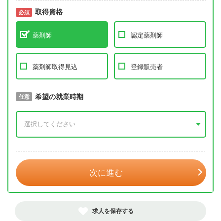
取得資格
必須
必須
薬剤師
認定薬剤師
薬剤師取得見込
登録販売者
取得予定年
希望の就業時期
必須
任意
年 3月
次に進む
求人を保存する