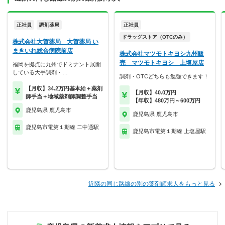
正社員
調剤薬局
正社員
ドラッグストア（OTCのみ）
株式会社大賀薬局 大賀薬局 い
まきいれ総合病院前店
株式会社マツモトキヨシ九州販
売 マツモトキヨシ 上塩屋店
福岡を拠点に九州でドミナント展開
している大手調剤・…
調剤・OTCどちらも勉強できます！
【月収】34.2万円基本給＋薬剤
【月収】40.0万円
師手当＋地域薬剤師調整手当
【年収】480万円～600万円
鹿児島県 鹿児島市
鹿児島県 鹿児島市
鹿児島市電第１期線 二中通駅
鹿児島市電第１期線 上塩屋駅
近隣の同じ路線の別の薬剤師求人をもっと見る