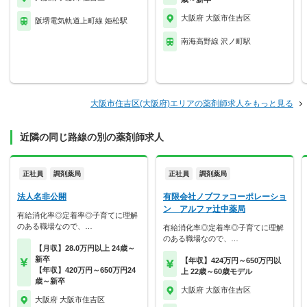
大阪府 大阪市住吉区
阪堺電気軌道上町線 姫松駅
南海高野線 沢ノ町駅
大阪市住吉区(大阪府)エリアの薬剤師求人をもっと見る
近隣の同じ路線の別の薬剤師求人
正社員
調剤薬局
正社員
調剤薬局
法人名非公開
有限会社ノブファコーポレーショ
ン アルファ辻中薬局
有給消化率◎定着率◎子育てに理解
のある職場なので、…
有給消化率◎定着率◎子育てに理解
のある職場なので、…
【月収】28.0万円以上 24歳～
新卒
【年収】424万円～650万円以
【年収】420万円～650万円24
上 22歳～60歳モデル
歳～新卒
大阪府 大阪市住吉区
大阪府 大阪市住吉区