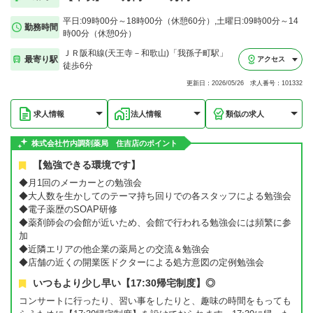
平日:09時00分～18時00分（休憩60分）,土曜日:09時00分～14
勤務時間
時00分（休憩0分）
ＪＲ阪和線(天王寺－和歌山)「我孫子町駅」
最寄り駅
アクセス
徒歩6分
更新日：2026/05/26 求人番号：101332
求人情報
法人情報
類似の求人
株式会社竹内調剤薬局 住吉店のポイント
【勉強できる環境です】
◆月1回のメーカーとの勉強会
◆大人数を生かしてのテーマ持ち回りでの各スタッフによる勉強会
◆電子薬歴のSOAP研修
◆薬剤師会の会館が近いため、会館で行われる勉強会には頻繁に参
加
◆近隣エリアの他企業の薬局との交流＆勉強会
◆店舗の近くの開業医ドクターによる処方意図の定例勉強会
いつもより少し早い【17:30帰宅制度】◎
コンサートに行ったり、習い事をしたりと、趣味の時間をもっても