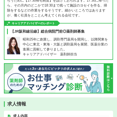
らうために【17:30帰宅制度】を設けておられます。17:30に帰った
ら、その月内のどこかで18:30まで残って施設のヨセイを作る、掃
除をするなどの作業をするそうです。細かいところではあります
が、働く社員をとことん考えてくれる会社です。
キャリアアドバイザーのレポート
【JR阪和線沿線】総合病院門前◎薬剤師募集
昭和25年に創業し、調剤専門薬局を開局し、以降関東を
中心に東北・東海・大阪と調剤薬局を展開、医薬分業の
進展に貢献して参りました。
キャリアアドバイザー 薬剤師担当
求人情報
求人内容