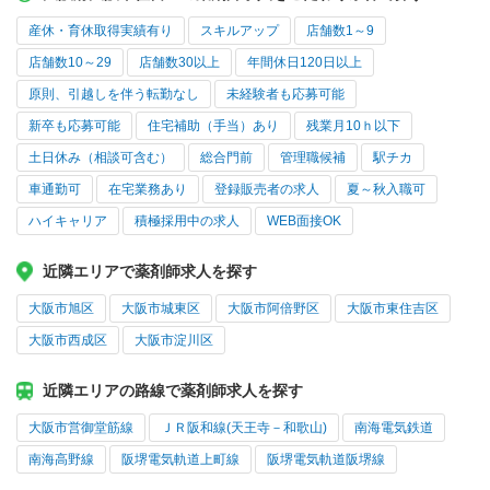
産休・育休取得実績有り
スキルアップ
店舗数1～9
店舗数10～29
店舗数30以上
年間休日120日以上
原則、引越しを伴う転勤なし
未経験者も応募可能
新卒も応募可能
住宅補助（手当）あり
残業月10ｈ以下
土日休み（相談可含む）
総合門前
管理職候補
駅チカ
車通勤可
在宅業務あり
登録販売者の求人
夏～秋入職可
ハイキャリア
積極採用中の求人
WEB面接OK
近隣エリアで薬剤師求人を探す
大阪市旭区
大阪市城東区
大阪市阿倍野区
大阪市東住吉区
大阪市西成区
大阪市淀川区
近隣エリアの路線で薬剤師求人を探す
大阪市営御堂筋線
ＪＲ阪和線(天王寺－和歌山)
南海電気鉄道
南海高野線
阪堺電気軌道上町線
阪堺電気軌道阪堺線