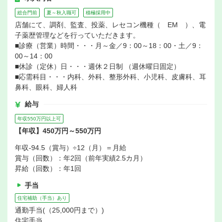
総合門前
夏～秋入職可
積極採用中
店舗にて、調剤、監査、投薬、レセコン機種（ EM ）、電
子薬歴管理などを行っていただきます。
■診療（営業）時間・・・月～金／9：00～18：00・土／9：
00～14：00
■休診（定休）日・・・週休２日制 （週休曜日固定）
■応需科目・・・内科、外科、整形外科、小児科、皮膚科、耳
鼻科、眼科、婦人科
給与
年収550万円以上可
【年収】450万円～550万円
年収-94.5（賞与）÷12（月）＝月給
賞与（回数）：年2回（前年実績2.5カ月）
昇給（回数）：年1回
手当
住宅補助（手当）あり
通勤手当(（25,000円まで）)
住宅手当