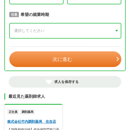
取得予定年
希望の就業時期
必須
任意
年 3月
次に進む
求人を保存する
最近見た薬剤師求人
正社員
調剤薬局
株式会社竹内調剤薬局 住吉店
【JR阪和線沿線】総合病院門前◎薬