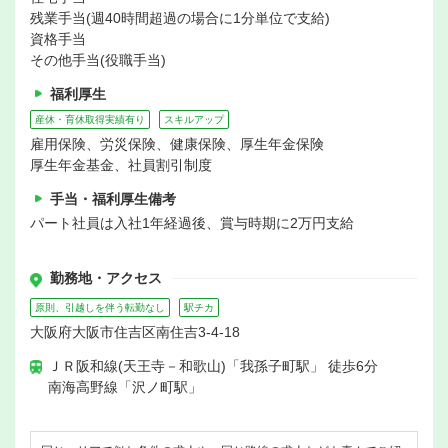
残業手当(週40時間超過の場合に1分単位で支給)
資格手当
その他手当(役職手当)
福利厚生
産休・育休取得実績有り
スキルアップ
雇用保険、労災保険、健康保険、厚生年金保険
厚生年金基金、社員割引制度
手当・福利厚生備考
パート社員は入社1年経過後、賞与時期に2万円支給
勤務地・アクセス
原則、引越しを伴う転勤なし
駅チカ
大阪府大阪市住吉区南住吉3-4-18
ＪＲ阪和線(天王寺－和歌山)「我孫子町駅」 徒歩6分
南海高野線「沢ノ町駅」