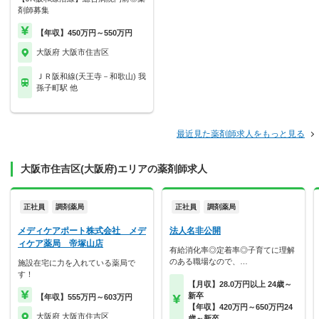
剤師募集
【年収】450万円～550万円
大阪府 大阪市住吉区
ＪＲ阪和線(天王寺－和歌山) 我
孫子町駅 他
最近見た薬剤師求人をもっと見る
大阪市住吉区(大阪府)エリアの薬剤師求人
正社員
調剤薬局
正社員
調剤薬局
メディケアポート株式会社 メデ
法人名非公開
ィケア薬局 帝塚山店
有給消化率◎定着率◎子育てに理解
のある職場なので、…
施設在宅に力を入れている薬局で
す！
【月収】28.0万円以上 24歳～
新卒
【年収】555万円～603万円
【年収】420万円～650万円24
大阪府 大阪市住吉区
歳～新卒