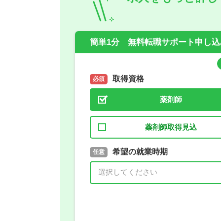
簡単1分 無料転職サポート申し込
取得資格
必須
薬剤師
薬剤師取得見込
取得予定年
希望の就業時期
必須
任意
年 3月