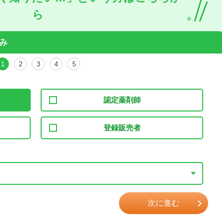
ら
み
1
2
3
4
5
認定薬剤師
登録販売者
次に進む