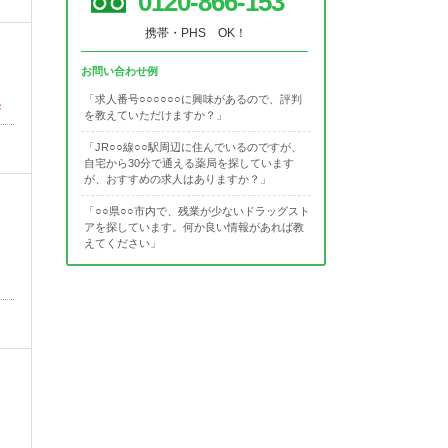
0120-866-153
携帯・PHS OK！
お問い合わせ例
「求人番号○○○○○○に興味があるので、評判
集
を教えていただけますか？」
「JR○○線○○駅周辺に住んでいるのですが、
自宅から30分で通える薬局を探しています
が、おすすめの求人はありますか？」
「○○県○○市内で、残業が少ないドラッグスト
アを探しています。何か良い情報があれば教
えてください」
っ