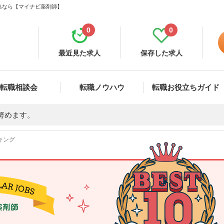
集なら【マイナビ薬剤師】
0
0
最近見た求人
保存した求人
転職相談会
転職ノウハウ
転職お役立ちガイド
努めます。
キング