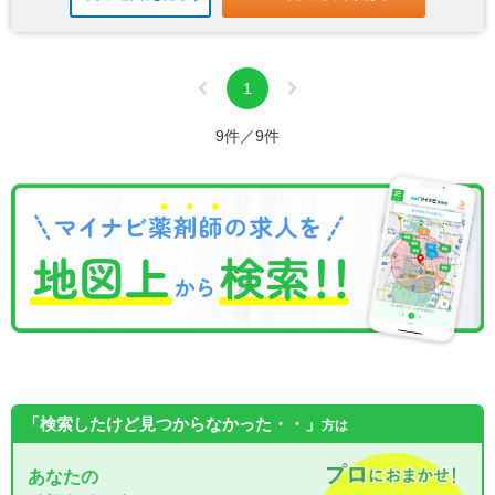
1
9件／9件
「検索したけど見つからなかった・・」
方は
あなたの