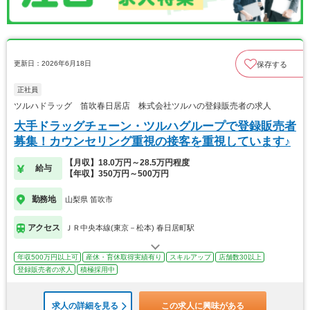
更新日：2026年6月18日
保存する
正社員
ツルハドラッグ 笛吹春日居店 株式会社ツルハの登録販売者の求人
大手ドラッグチェーン・ツルハグループで登録販売者
募集！カウンセリング重視の接客を重視しています♪
【月収】18.0万円～28.5万円程度
給与
【年収】350万円～500万円
勤務地
山梨県 笛吹市
アクセス
ＪＲ中央本線(東京－松本) 春日居町駅
年収500万円以上可
産休・育休取得実績有り
スキルアップ
店舗数30以上
登録販売者の求人
積極採用中
求人の詳細を見る
この求人に興味がある