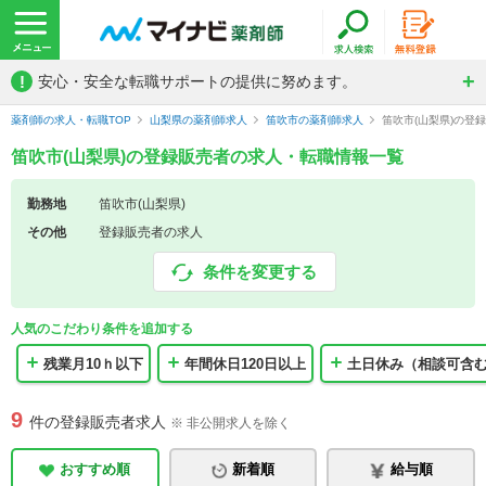
!
安心・安全な転職サポートの提供に努めます。
薬剤師の求人・転職TOP
山梨県の薬剤師求人
笛吹市の薬剤師求人
笛吹市(山梨県)の登
笛吹市(山梨県)の登録販売者の求人・転職情報一覧
勤務地
笛吹市(山梨県)
その他
登録販売者の求人
条件を変更する
人気のこだわり条件を追加する
残業月10ｈ以下
年間休日120日以上
土日休み（相談可含
9
件の登録販売者求人
※ 非公開求人を除く
おすすめ順
新着順
給与順