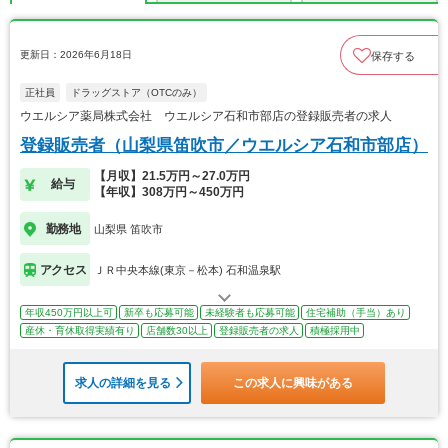
更新日：2026年6月18日
保存する
正社員
ドラッグストア（OTCのみ）
ウエルシア薬局株式会社 ウエルシア石和市部店の登録販売者の求人
登録販売者（山梨県笛吹市／ウエルシア石和市部店）
【月収】21.5万円～27.0万円
給与
【年収】308万円～450万円
勤務地
山梨県 笛吹市
アクセス
ＪＲ中央本線(東京－松本) 石和温泉駅
年収450万円以上可
新卒も応募可能
未経験者も応募可能
住宅補助（手当）あり
産休・育休取得実績有り
店舗数30以上
登録販売者の求人
積極採用中
求人の詳細を見る
この求人に興味がある