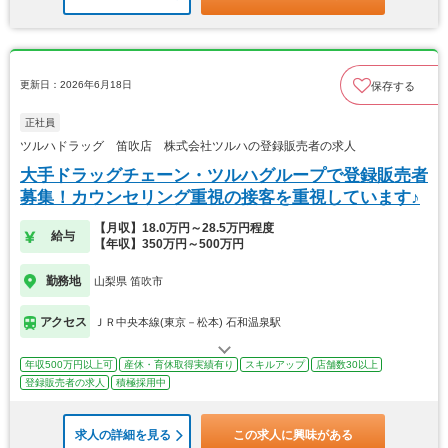
更新日：2026年6月18日
保存する
正社員
ツルハドラッグ 笛吹店 株式会社ツルハの登録販売者の求人
大手ドラッグチェーン・ツルハグループで登録販売者
募集！カウンセリング重視の接客を重視しています♪
【月収】18.0万円～28.5万円程度
給与
【年収】350万円～500万円
勤務地
山梨県 笛吹市
アクセス
ＪＲ中央本線(東京－松本) 石和温泉駅
年収500万円以上可
産休・育休取得実績有り
スキルアップ
店舗数30以上
登録販売者の求人
積極採用中
求人の詳細を見る
この求人に興味がある