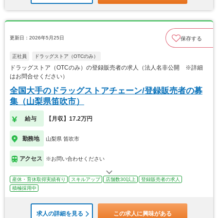
更新日：2026年5月25日
保存する
正社員
ドラッグストア（OTCのみ）
ドラッグストア（OTCのみ）の登録販売者の求人（法人名非公開 ※詳細
はお問合せください）
全国大手のドラッグストアチェーン/登録販売者の募
集（山梨県笛吹市）
給与
【月収】17.2万円
勤務地
山梨県 笛吹市
アクセス
※お問い合わせください
産休・育休取得実績有り
スキルアップ
店舗数30以上
登録販売者の求人
積極採用中
求人の詳細を見る
この求人に興味がある