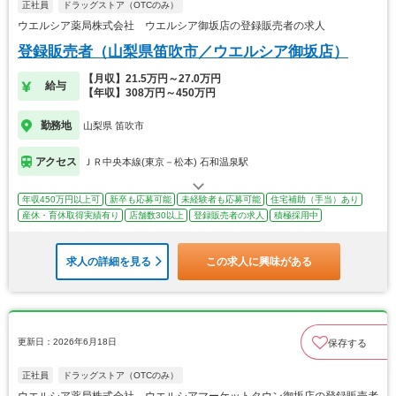
正社員
ドラッグストア（OTCのみ）
ウエルシア薬局株式会社 ウエルシア御坂店の登録販売者の求人
登録販売者（山梨県笛吹市／ウエルシア御坂店）
【月収】21.5万円～27.0万円
給与
【年収】308万円～450万円
勤務地
山梨県 笛吹市
アクセス
ＪＲ中央本線(東京－松本) 石和温泉駅
年収450万円以上可
新卒も応募可能
未経験者も応募可能
住宅補助（手当）あり
産休・育休取得実績有り
店舗数30以上
登録販売者の求人
積極採用中
求人の詳細を見る
この求人に興味がある
更新日：2026年6月18日
保存する
正社員
ドラッグストア（OTCのみ）