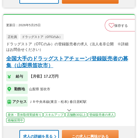
更新日：2026年5月25日
保存する
正社員
ドラッグストア（OTCのみ）
ドラッグストア（OTCのみ）の登録販売者の求人（法人名非公開 ※詳細
はお問合せください）
全国大手のドラッグストアチェーン/登録販売者の募
集（山梨県笛吹市）
給与
【月収】17.2万円
勤務地
山梨県 笛吹市
アクセス
ＪＲ中央本線(東京－松本) 春日居町駅
産休・育休取得実績有り
スキルアップ
店舗数30以上
登録販売者の求人
積極採用中
求人の詳細を見る
この求人に興味がある