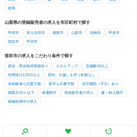
群馬
山梨県の登録販売者の求人を市区町村で探す
甲府市
富士吉田市
都留市
山梨市
韮崎市
甲斐市
笛吹市
甲州市
笛吹市の求人をこだわり条件で探す
産休・育休取得実績有り
スキルアップ
店舗数30以上
年間休日120日以上
原則、引越しを伴う転勤なし
未経験者も応募可能
新卒も応募可能
住宅補助（手当）あり
残業月10ｈ以下
車通勤可
登録販売者の求人
夏～秋入職可
積極採用中の求人