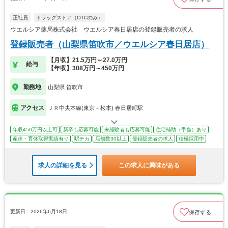
正社員
ドラッグストア（OTCのみ）
ウエルシア薬局株式会社 ウエルシア春日居店の登録販売者の求人
登録販売者（山梨県笛吹市／ウエルシア春日居店）
【月収】21.5万円～27.0万円
給与
【年収】308万円～450万円
勤務地
山梨県 笛吹市
アクセス
ＪＲ中央本線(東京－松本) 春日居町駅
年収450万円以上可
新卒も応募可能
未経験者も応募可能
住宅補助（手当）あり
産休・育休取得実績有り
駅チカ
店舗数30以上
登録販売者の求人
積極採用中
求人の詳細を見る
この求人に興味がある
更新日：2026年6月18日
保存する