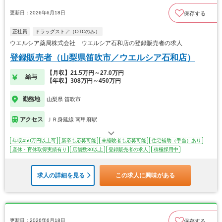
更新日：2026年6月18日
保存する
正社員
ドラッグストア（OTCのみ）
ウエルシア薬局株式会社 ウエルシア石和店の登録販売者の求人
登録販売者（山梨県笛吹市／ウエルシア石和店）
【月収】21.5万円～27.0万円
給与
【年収】308万円～450万円
勤務地
山梨県 笛吹市
アクセス
ＪＲ身延線 南甲府駅
年収450万円以上可
新卒も応募可能
未経験者も応募可能
住宅補助（手当）あり
産休・育休取得実績有り
店舗数30以上
登録販売者の求人
積極採用中
求人の詳細を見る
この求人に興味がある
更新日：2026年6月18日
保存する