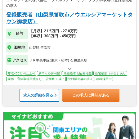
ウエルシア薬局株式会社 ウエルシアマーケットタウン御坂店の登録販売者
の求人
登録販売者（山梨県笛吹市／ウエルシアマーケットタ
ウン御坂店）
【月収】21.5万円～27.0万円
給与
【年収】308万円～450万円
勤務地
山梨県 笛吹市
アクセス
ＪＲ中央本線(東京－松本) 石和温泉駅
年収450万円以上可
新卒も応募可能
未経験者も応募可能
住宅補助（手当）あり
産休・育休取得実績有り
店舗数30以上
登録販売者の求人
積極採用中
求人の詳細を見る
この求人に興味がある