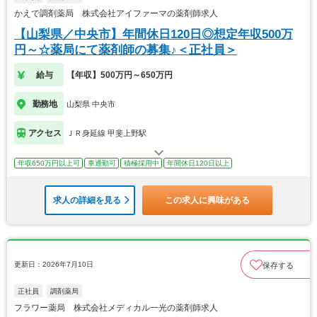
かえで調剤薬局 株式会社アイファーマの薬剤師求人
【山梨県／中央市】年間休日120日◎想定年収500万
円～☆薬局にて薬剤師の募集♪＜正社員＞
給与
【年収】500万円～650万円
勤務地
山梨県 中央市
アクセス
ＪＲ身延線 甲斐上野駅
年収650万円以上可
車通勤可
積極採用中
年間休日120日以上
求人の詳細を見る
この求人に興味がある
更新日：2026年7月10日
保存する
正社員
調剤薬局
フラワー薬局 株式会社メディカル一光の薬剤師求人