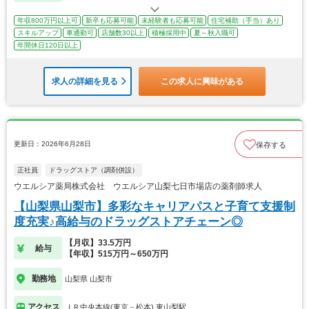
年収800万円以上可
新卒も応募可能
未経験者も応募可能
住宅補助（手当）あり
スキルアップ
車通勤可
店舗数30以上
積極採用中
夏～秋入職可
年間休日120日以上
求人の詳細を見る
この求人に興味がある
更新日：2026年6月28日
保存する
正社員
ドラッグストア（調剤併設）
ウエルシア薬局株式会社 ウエルシア山梨七日市場店の薬剤師求人
【山梨県山梨市】多彩なキャリアパスと子育て支援制
度充実♪高給与のドラッグストアチェーン◎
【月収】33.5万円
給与
【年収】515万円～650万円
勤務地
山梨県 山梨市
アクセス
ＪＲ中央本線(東京－松本) 東山梨駅