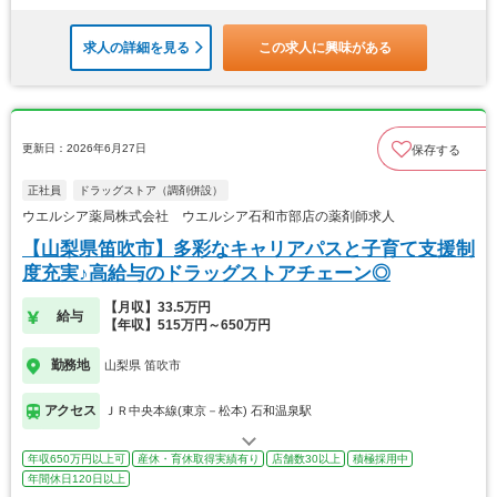
求人の詳細を見る
この求人に興味がある
更新日：2026年6月27日
保存する
正社員
ドラッグストア（調剤併設）
ウエルシア薬局株式会社 ウエルシア石和市部店の薬剤師求人
【山梨県笛吹市】多彩なキャリアパスと子育て支援制
度充実♪高給与のドラッグストアチェーン◎
【月収】33.5万円
給与
【年収】515万円～650万円
勤務地
山梨県 笛吹市
アクセス
ＪＲ中央本線(東京－松本) 石和温泉駅
年収650万円以上可
産休・育休取得実績有り
店舗数30以上
積極採用中
年間休日120日以上