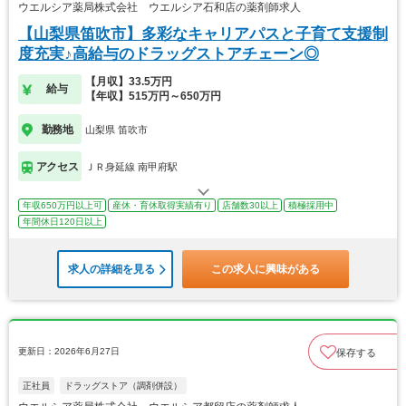
ウエルシア薬局株式会社 ウエルシア石和店の薬剤師求人
【山梨県笛吹市】多彩なキャリアパスと子育て支援制
度充実♪高給与のドラッグストアチェーン◎
【月収】33.5万円
給与
【年収】515万円～650万円
勤務地
山梨県 笛吹市
アクセス
ＪＲ身延線 南甲府駅
年収650万円以上可
産休・育休取得実績有り
店舗数30以上
積極採用中
年間休日120日以上
求人の詳細を見る
この求人に興味がある
更新日：2026年6月27日
保存する
正社員
ドラッグストア（調剤併設）