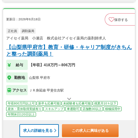
更新日：2026年6月18日
保存する
正社員
調剤薬局
アイセイ薬局 小瀬店 株式会社アイセイ薬局の薬剤師求人
【山梨県甲府市】教育・研修・キャリア制度がきちん
と整った調剤薬局！
給与
【年収】418万円～806万円
勤務地
山梨県 甲府市
アクセス
ＪＲ身延線 甲斐住吉駅
年収800万円以上可
新卒も応募可能
未経験者も応募可能
残業月10ｈ以下
産休・育休取得実績有り
スキルアップ
車通勤可
店舗数30以上
積極採用中
年間休日120日以上
求人の詳細を見る
この求人に興味がある