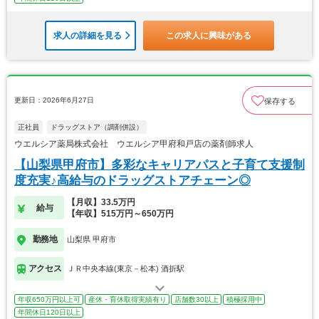
求人の詳細を見る
この求人に興味がある
更新日：2026年6月27日
保存する
正社員
ドラッグストア（調剤併設）
ウエルシア薬局株式会社 ウエルシア甲府和戸店の薬剤師求人
【山梨県甲府市】多彩なキャリアパスと子育て支援制
度充実♪高給与のドラッグストアチェーン◎
【月収】33.5万円
給与
【年収】515万円～650万円
勤務地
山梨県 甲府市
アクセス
ＪＲ中央本線(東京－松本) 酒折駅
年収650万円以上可
産休・育休取得実績有り
店舗数30以上
積極採用中
年間休日120日以上