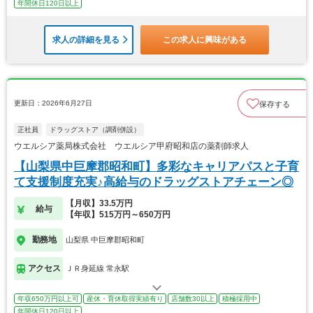
年間休日120日以上
求人の詳細を見る
この求人に興味がある
更新日：2026年6月27日
保存する
正社員
ドラッグストア（調剤併設）
ウエルシア薬局株式会社 ウエルシア甲府昭和店の薬剤師求人
【山梨県中巨摩郡昭和町】多彩なキャリアパスと子育
て支援制度充実♪高給与のドラッグストアチェーン◎
【月収】33.5万円
給与
【年収】515万円～650万円
勤務地
山梨県 中巨摩郡昭和町
アクセス
ＪＲ身延線 常永駅
年収650万円以上可
産休・育休取得実績有り
店舗数30以上
積極採用中
年間休日120日以上