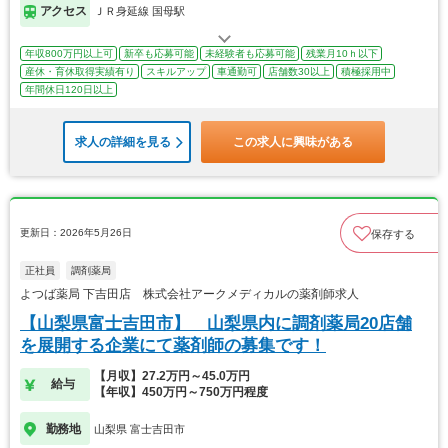
アクセス
ＪＲ身延線 国母駅
年収800万円以上可
新卒も応募可能
未経験者も応募可能
残業月10ｈ以下
産休・育休取得実績有り
スキルアップ
車通勤可
店舗数30以上
積極採用中
年間休日120日以上
求人の詳細を見る
この求人に興味がある
更新日：2026年5月26日
保存する
正社員
調剤薬局
よつば薬局 下吉田店 株式会社アークメディカルの薬剤師求人
【山梨県富士吉田市】 山梨県内に調剤薬局20店舗
を展開する企業にて薬剤師の募集です！
【月収】27.2万円～45.0万円
給与
【年収】450万円～750万円程度
勤務地
山梨県 富士吉田市