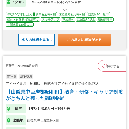
アクセス
ＪＲ中央本線(東京－松本) 石和温泉駅
年収800万円以上可
新卒も応募可能
未経験者も応募可能
残業月10ｈ以下
産休・育休取得実績有り
スキルアップ
車通勤可
店舗数30以上
積極採用中
年間休日120日以上
求人の詳細を見る
この求人に興味がある
更新日：2026年6月18日
保存する
正社員
調剤薬局
アイセイ薬局 昭和店 株式会社アイセイ薬局の薬剤師求人
【山梨県中巨摩郡昭和町】教育・研修・キャリア制度
がきちんと整った調剤薬局！
給与
【年収】418万円～806万円
勤務地
山梨県 中巨摩郡昭和町