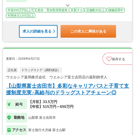
年収650万円以上可
産休・育休取得実績有り
駅チカ
店舗数30以上
積極採用中
年間休日120日以上
求人の詳細を見る
この求人に興味がある
更新日：2026年6月27日
保存する
正社員
ドラッグストア（調剤併設）
ウエルシア薬局株式会社 ウエルシア富士吉田店の薬剤師求人
【山梨県富士吉田市】多彩なキャリアパスと子育て支
援制度充実♪高給与のドラッグストアチェーン◎
【月収】33.5万円
給与
【年収】515万円～650万円
勤務地
山梨県 富士吉田市
アクセス
富士急行大月線 富士山駅