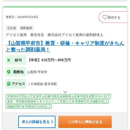
更新日：2026年6月18日
保存する
正社員
調剤薬局
アイセイ薬局 善光寺店 株式会社アイセイ薬局の薬剤師求人
【山梨県甲府市】教育・研修・キャリア制度がきちん
と整った調剤薬局！
給与
【年収】418万円～806万円
勤務地
山梨県 甲府市
アクセス
ＪＲ身延線 善光寺駅
年収800万円以上可
新卒も応募可能
未経験者も応募可能
残業月10ｈ以下
産休・育休取得実績有り
スキルアップ
駅チカ
車通勤可
店舗数30以上
積極採用中
年間休日120日以上
求人の詳細を見る
この求人に興味がある