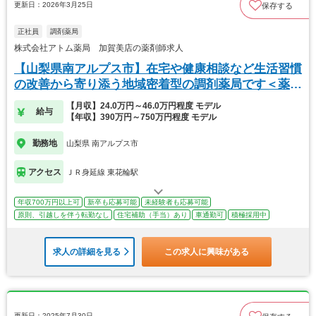
更新日：2026年3月25日
保存する
正社員
調剤薬局
株式会社アトム薬局 加賀美店の薬剤師求人
【山梨県南アルプス市】在宅や健康相談など生活習慣
の改善から寄り添う地域密着型の調剤薬局です＜薬剤
師＞
【月収】24.0万円～46.0万円程度 モデル
給与
【年収】390万円～750万円程度 モデル
勤務地
山梨県 南アルプス市
アクセス
ＪＲ身延線 東花輪駅
年収700万円以上可
新卒も応募可能
未経験者も応募可能
原則、引越しを伴う転勤なし
住宅補助（手当）あり
車通勤可
積極採用中
求人の詳細を見る
この求人に興味がある
更新日：2025年7月30日