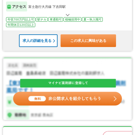
アクセス
富士急行大月線 下吉田駅
年収700万円以上可
駅チカ
車通勤可
積極採用中
夏～秋入職可
年間休日120日以上
求人の詳細を見る
この求人に興味がある