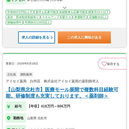
年収800万円以上可
新卒も応募可能
未経験者も応募可能
残業月10ｈ以下
産休・育休取得実績有り
スキルアップ
駅チカ
車通勤可
店舗数30以上
積極採用中
年間休日120日以上
求人の詳細を見る
この求人に興味がある
更新日：2026年6月18日
保存する
正社員
調剤薬局
アイセイ薬局 白州店 株式会社アイセイ薬局の薬剤師求人
【山梨県北杜市】医療モール展開で複数科目経験可
能。研修制度も充実しております。＜薬剤師＞
給与
【年収】418万円～806万円
勤務地
山梨県 北杜市