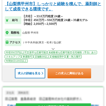
【山梨県甲州市】しっかりと経験を積んで、薬剤師と
して成長できる環境です。
【月収】～33.0万円程度 24歳～
給与
【年収】450万円～550万円程度 24歳～35歳モデル
【時給】2,050円～2,500円
勤務地
山梨県 甲州市
アクセス
ＪＲ中央本線(東京－松本) 塩山駅
年収550万円以上可
新卒も応募可能
未経験者も応募可能
住宅補助（手当）あり
スキルアップ
車通勤可
店舗数30以上
積極採用中
夏～秋入職可
年間休日120日以上
求人の詳細を見る
この求人に興味がある