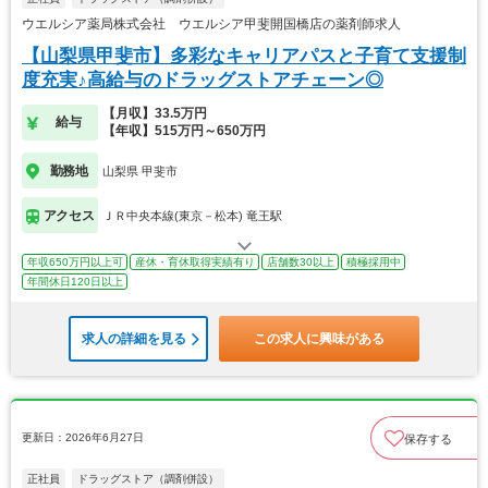
ウエルシア薬局株式会社 ウエルシア甲斐開国橋店の薬剤師求人
【山梨県甲斐市】多彩なキャリアパスと子育て支援制
度充実♪高給与のドラッグストアチェーン◎
【月収】33.5万円
給与
【年収】515万円～650万円
勤務地
山梨県 甲斐市
アクセス
ＪＲ中央本線(東京－松本) 竜王駅
年収650万円以上可
産休・育休取得実績有り
店舗数30以上
積極採用中
年間休日120日以上
求人の詳細を見る
この求人に興味がある
更新日：2026年6月27日
保存する
正社員
ドラッグストア（調剤併設）