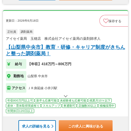
更新日：2026年6月18日
保存する
正社員
調剤薬局
アイセイ薬局 玉穂店 株式会社アイセイ薬局の薬剤師求人
【山梨県中央市】教育・研修・キャリア制度がきちん
と整った調剤薬局！
給与
【年収】418万円～806万円
勤務地
山梨県 中央市
アクセス
ＪＲ身延線 小井川駅
年収800万円以上可
新卒も応募可能
未経験者も応募可能
残業月10ｈ以下
産休・育休取得実績有り
スキルアップ
車通勤可
店舗数30以上
積極採用中
年間休日120日以上
求人の詳細を見る
この求人に興味がある