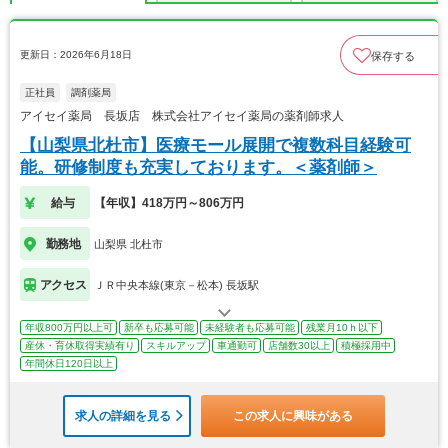
更新日：2026年6月18日
保存する
正社員
調剤薬局
アイセイ薬局 長坂店 株式会社アイセイ薬局の薬剤師求人
【山梨県北杜市】医療モール展開で複数科目経験可
能。研修制度も充実しております。＜薬剤師＞
給与
【年収】418万円～806万円
勤務地
山梨県 北杜市
アクセス
ＪＲ中央本線(東京－松本) 長坂駅
年収800万円以上可
新卒も応募可能
未経験者も応募可能
残業月10ｈ以下
産休・育休取得実績有り
スキルアップ
車通勤可
店舗数30以上
積極採用中
年間休日120日以上
求人の詳細を見る
この求人に興味がある