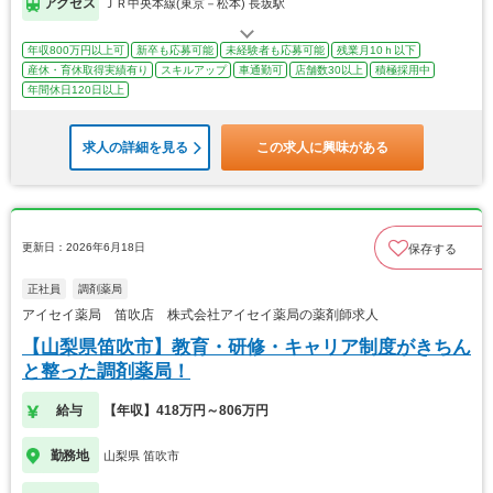
アクセス
ＪＲ中央本線(東京－松本) 長坂駅
年収800万円以上可
新卒も応募可能
未経験者も応募可能
残業月10ｈ以下
産休・育休取得実績有り
スキルアップ
車通勤可
店舗数30以上
積極採用中
年間休日120日以上
求人の詳細を見る
この求人に興味がある
更新日：2026年6月18日
保存する
正社員
調剤薬局
アイセイ薬局 笛吹店 株式会社アイセイ薬局の薬剤師求人
【山梨県笛吹市】教育・研修・キャリア制度がきちん
と整った調剤薬局！
給与
【年収】418万円～806万円
勤務地
山梨県 笛吹市