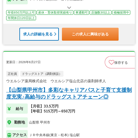
年収650万円以上可
産休・育休取得実績有り
車通勤可
店舗数30以上
積極採用中
年間休日120日以上
求人の詳細を見る
この求人に興味がある
更新日：2026年6月27日
保存する
正社員
ドラッグストア（調剤併設）
ウエルシア薬局株式会社 ウエルシア塩山北店の薬剤師求人
【山梨県甲州市】多彩なキャリアパスと子育て支援制
度充実♪高給与のドラッグストアチェーン◎
【月収】33.5万円
給与
【年収】515万円～650万円
勤務地
山梨県 甲州市
アクセス
ＪＲ中央本線(東京－松本) 塩山駅