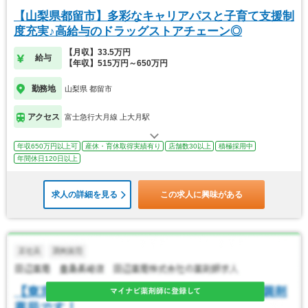
【山梨県都留市】多彩なキャリアパスと子育て支援制
度充実♪高給与のドラッグストアチェーン◎
【月収】33.5万円
給与
【年収】515万円～650万円
勤務地
山梨県 都留市
アクセス
富士急行大月線 上大月駅
年収650万円以上可
産休・育休取得実績有り
店舗数30以上
積極採用中
年間休日120日以上
求人の詳細を見る
この求人に興味がある