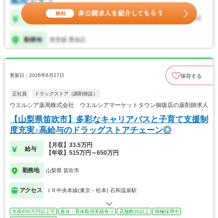
更新日：2026年6月27日
保存する
正社員
ドラッグストア（調剤併設）
ウエルシア薬局株式会社 ウエルシアマーケットタウン御坂店の薬剤師求人
【山梨県笛吹市】多彩なキャリアパスと子育て支援制
度充実♪高給与のドラッグストアチェーン◎
【月収】33.5万円
給与
【年収】515万円～650万円
勤務地
山梨県 笛吹市
アクセス
ＪＲ中央本線(東京－松本) 石和温泉駅
年収650万円以上可
産休・育休取得実績有り
店舗数30以上
積極採用中