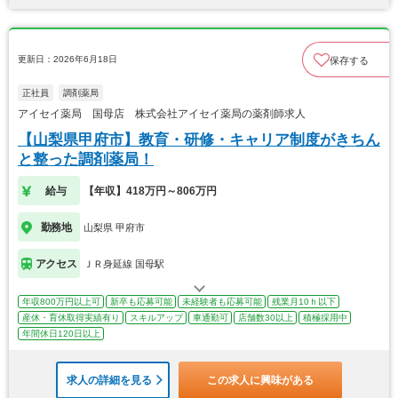
更新日：2026年6月18日
保存する
正社員
調剤薬局
アイセイ薬局 国母店 株式会社アイセイ薬局の薬剤師求人
【山梨県甲府市】教育・研修・キャリア制度がきちん
と整った調剤薬局！
給与
【年収】418万円～806万円
勤務地
山梨県 甲府市
アクセス
ＪＲ身延線 国母駅
年収800万円以上可
新卒も応募可能
未経験者も応募可能
残業月10ｈ以下
産休・育休取得実績有り
スキルアップ
車通勤可
店舗数30以上
積極採用中
年間休日120日以上
求人の詳細を見る
この求人に興味がある