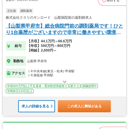
保存する
正社員
調剤薬局
株式会社クスリのサンロード 山梨病院前の薬剤師求人
【山梨県甲府市】総合病院門前の調剤薬局です！ひと
り1台薬歴がございますので非常に働きやすい環境で
す★
【月収】44.1万円～66.6万円
給与
【年収】500万円～800万円
【時給】2,000円～
勤務地
山梨県 甲府市
ＪＲ中央本線(東京－松本) 甲府駅
アクセス
ＪＲ身延線 甲府駅
年収800万円以上可
産休・育休取得実績有り
駅チカ
積極採用中
年間休日120日以上
求人の詳細を見る
この求人に興味がある