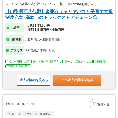
ウエルシア薬局株式会社 ウエルシア市川三郷店の薬剤師求人
【山梨県西八代郡】多彩なキャリアパスと子育て支援
制度充実♪高給与のドラッグストアチェーン◎
【月収】33.5万円
給与
【年収】515万円～650万円
勤務地
山梨県 西八代郡市川三郷町
アクセス
ＪＲ身延線 市川本町駅
年収650万円以上可
産休・育休取得実績有り
駅チカ
店舗数30以上
積極採用中
年間休日120日以上
求人の詳細を見る
この求人に興味がある
更新日：2026年6月27日
保存する
正社員
ドラッグストア（調剤併設）