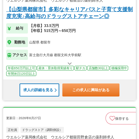
ウエルシア薬局株式会社 ウエルシア都留店の薬剤師求人
【山梨県都留市】多彩なキャリアパスと子育て支援制
度充実♪高給与のドラッグストアチェーン◎
【月収】33.5万円
給与
【年収】515万円～650万円
勤務地
山梨県 都留市
アクセス
富士急行大月線 都留文科大学前駅
年収650万円以上可
産休・育休取得実績有り
駅チカ
店舗数30以上
積極採用中
年間休日120日以上
求人の詳細を見る
この求人に興味がある
更新日：2026年6月27日
保存する
正社員
ドラッグストア（調剤併設）
ウエルシア薬局株式会社 ウエルシア都留田野倉店の薬剤師求人