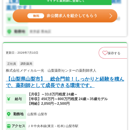
更新日：2026年7月10日
保存する
正社員
調剤薬局
株式会社メディカル一光 山梨薬剤センターの薬剤師求人
【山梨県山梨市】 総合門前！しっかりと経験を積ん
で、薬剤師として成長できる環境です。
【月収】～33.0万円程度 24歳～
給与
【年収】450万円～800万円程度 24歳～35歳モデル
【時給】2,050円～2,500円
勤務地
山梨県 山梨市
アクセス
ＪＲ中央本線(東京－松本) 山梨市駅