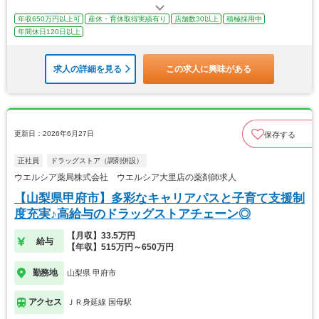
年収650万円以上可
産休・育休取得実績有り
店舗数30以上
積極採用中
年間休日120日以上
求人の詳細を見る
この求人に興味がある
更新日：2026年6月27日
保存する
正社員
ドラッグストア（調剤併設）
ウエルシア薬局株式会社 ウエルシア大里店の薬剤師求人
【山梨県甲府市】多彩なキャリアパスと子育て支援制
度充実♪高給与のドラッグストアチェーン◎
【月収】33.5万円
給与
【年収】515万円～650万円
勤務地
山梨県 甲府市
アクセス
ＪＲ身延線 国母駅