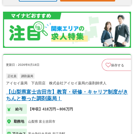
更新日：2026年6月18日
保存する
正社員
調剤薬局
アイセイ薬局 下吉田店 株式会社アイセイ薬局の薬剤師求人
【山梨県富士吉田市】教育・研修・キャリア制度がき
ちんと整った調剤薬局！
給与
【年収】418万円～806万円
勤務地
山梨県 富士吉田市
アクセス
富士急行大月線 月江寺駅