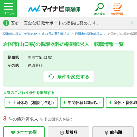
!
安心・安全な転職サポートの提供に努めます。
薬剤師の求人・転職TOP
山口県の薬剤師求人
岩国市の薬剤師求人
岩国市(山口県)の循
岩国市(山口県)の循環器科の薬剤師求人・転職情報一覧
勤務地
岩国市(山口県)
その他
循環器科
条件を変更する
人気のこだわり条件を追加する
土日休み（相談可含む）
年間休日120日以上
産休・育休
3
件の薬剤師求人
※ 非公開求人を除く
おすすめ順
新着順
給与順