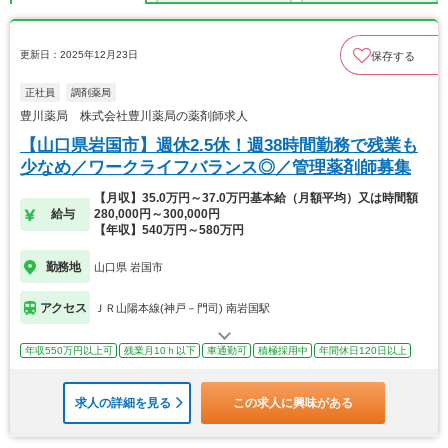
更新日：2025年12月23日
保存する
正社員
調剤薬局
豊川薬局 株式会社豊川薬局の薬剤師求人
【山口県岩国市】週休2.5休！週38時間勤務で残業も
少なめ／ワークライフバランス◎／管理薬剤師募集
【月収】35.0万円～37.0万円基本給（月額平均）又は時間額
給与
280,000円～300,000円
【年収】540万円～580万円
勤務地
山口県 岩国市
アクセス
ＪＲ山陽本線(神戸－門司) 南岩国駅
年収550万円以上可
残業月10ｈ以下
車通勤可
積極採用中
年間休日120日以上
求人の詳細を見る
この求人に興味がある