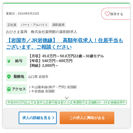
更新日：2024年8月23日
保存する
正社員
パート・アルバイト
調剤薬局
おひさま薬局 株式会社薬明館の薬剤師求人
【岩国市／JR岩徳線】 高額年収求人！住居手当も
ございます、ご相談ください
【月収】45.0万円～50.0万円22歳～30歳モデル
給与
【年収】540万円～600万円
【時給】2,000円～
勤務地
山口県 岩国市
ＪＲ山陽本線(神戸－門司) 岩国駅
アクセス
ＪＲ岩徳線 岩国駅
年収600万円以上可
新卒も応募可能
駅チカ
車通勤可
店舗数10～29
積極採用中
求人の詳細を見る
この求人に興味がある