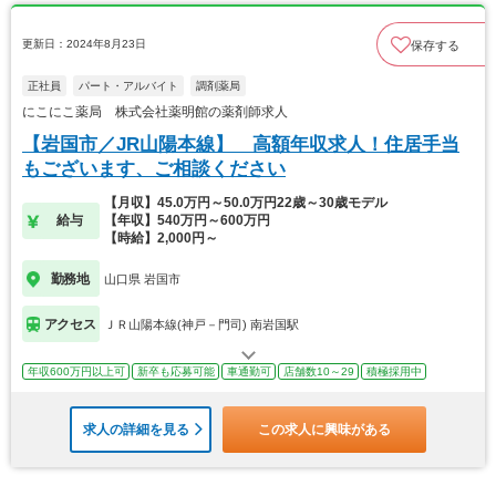
更新日：2024年8月23日
保存する
正社員
パート・アルバイト
調剤薬局
にこにこ薬局 株式会社薬明館の薬剤師求人
【岩国市／JR山陽本線】 高額年収求人！住居手当
もございます、ご相談ください
【月収】45.0万円～50.0万円22歳～30歳モデル
給与
【年収】540万円～600万円
【時給】2,000円～
勤務地
山口県 岩国市
アクセス
ＪＲ山陽本線(神戸－門司) 南岩国駅
年収600万円以上可
新卒も応募可能
車通勤可
店舗数10～29
積極採用中
求人の詳細を見る
この求人に興味がある