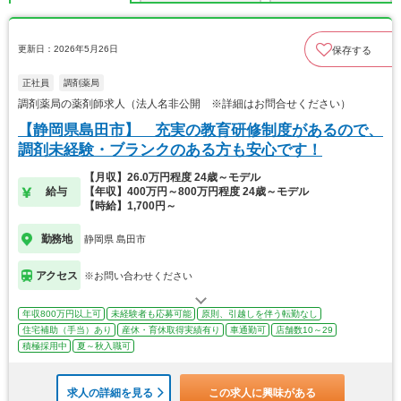
更新日：2026年5月26日
保存する
正社員
調剤薬局
調剤薬局の薬剤師求人（法人名非公開 ※詳細はお問合せください）
【静岡県島田市】 充実の教育研修制度があるので、
調剤未経験・ブランクのある方も安心です！
【月収】26.0万円程度 24歳～モデル
給与
【年収】400万円～800万円程度 24歳～モデル
【時給】1,700円～
勤務地
静岡県 島田市
アクセス
※お問い合わせください
年収800万円以上可
未経験者も応募可能
原則、引越しを伴う転勤なし
住宅補助（手当）あり
産休・育休取得実績有り
車通勤可
店舗数10～29
積極採用中
夏～秋入職可
求人の詳細を見る
この求人に興味がある