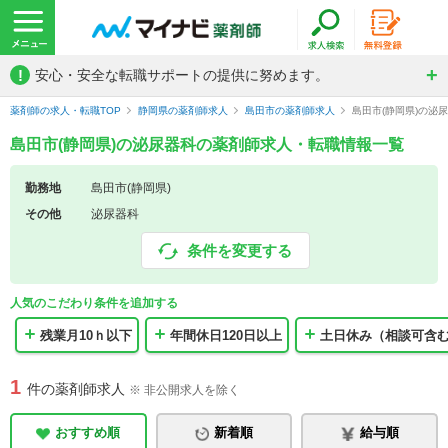
!
安心・安全な転職サポートの提供に努めます。
薬剤師の求人・転職TOP
静岡県の薬剤師求人
島田市の薬剤師求人
島田市(静岡県)の泌
島田市(静岡県)の泌尿器科の薬剤師求人・転職情報一覧
勤務地
島田市(静岡県)
その他
泌尿器科
条件を変更する
人気のこだわり条件を追加する
残業月10ｈ以下
年間休日120日以上
土日休み（相談可含
1
件の薬剤師求人
※ 非公開求人を除く
おすすめ順
新着順
給与順