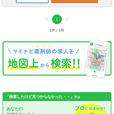
1
1件／1件
「検索したけど見つからなかった・・」
方は
あなたの