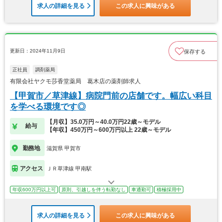
求人の詳細を見る
この求人に興味がある
更新日：2024年11月9日
保存する
正社員
調剤薬局
有限会社ヤクモ莎香堂薬局 葛木店の薬剤師求人
【甲賀市／草津線】病院門前の店舗です。幅広い科目
を学べる環境です◎
【月収】35.0万円～40.0万円22歳～モデル
給与
【年収】450万円～600万円以上 22歳～モデル
勤務地
滋賀県 甲賀市
アクセス
ＪＲ草津線 甲南駅
年収600万円以上可
原則、引越しを伴う転勤なし
車通勤可
積極採用中
求人の詳細を見る
この求人に興味がある