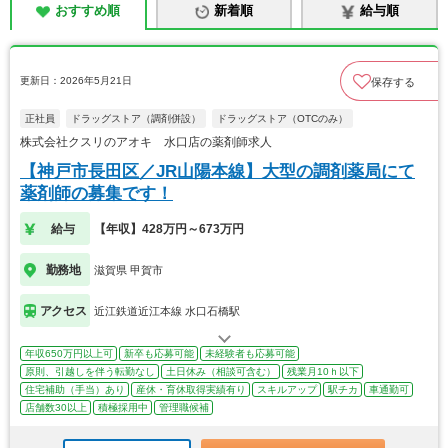
おすすめ順
新着順
給与順
更新日：2026年5月21日
保存する
正社員
ドラッグストア（調剤併設）
ドラッグストア（OTCのみ）
株式会社クスリのアオキ 水口店の薬剤師求人
【神戸市長田区／JR山陽本線】大型の調剤薬局にて
薬剤師の募集です！
給与
【年収】428万円～673万円
勤務地
滋賀県 甲賀市
アクセス
近江鉄道近江本線 水口石橋駅
年収650万円以上可
新卒も応募可能
未経験者も応募可能
原則、引越しを伴う転勤なし
土日休み（相談可含む）
残業月10ｈ以下
住宅補助（手当）あり
産休・育休取得実績有り
スキルアップ
駅チカ
車通勤可
店舗数30以上
積極採用中
管理職候補