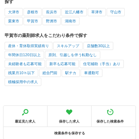
探す
大津市
彦根市
長浜市
近江八幡市
草津市
守山市
栗東市
甲賀市
野洲市
湖南市
甲賀市の薬剤師求人をこだわり条件で探す
産休・育休取得実績有り
スキルアップ
店舗数30以上
年間休日120日以上
原則、引越しを伴う転勤なし
未経験者も応募可能
新卒も応募可能
住宅補助（手当）あり
残業月10ｈ以下
総合門前
駅チカ
車通勤可
積極採用中の求人
最近見た求人
保存した求人
保存した検索条件
検索条件を保存する