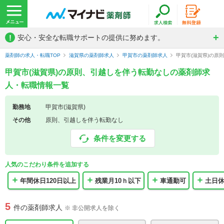
!
安心・安全な転職サポートの提供に努めます。
薬剤師の求人・転職TOP
滋賀県の薬剤師求人
甲賀市の薬剤師求人
甲賀市(滋賀県)の
甲賀市(滋賀県)の原則、引越しを伴う転勤なしの薬剤師求
人・転職情報一覧
勤務地
甲賀市(滋賀県)
その他
原則、引越しを伴う転勤なし
条件を変更する
人気のこだわり条件を追加する
年間休日120日以上
残業月10ｈ以下
車通勤可
土日
5
件の薬剤師求人
※ 非公開求人を除く