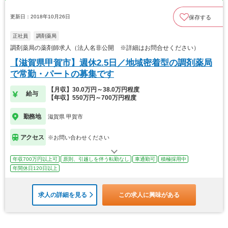
更新日：2018年10月26日
保存する
正社員
調剤薬局
調剤薬局の薬剤師求人（法人名非公開 ※詳細はお問合せください）
【滋賀県甲賀市】週休2.5日／地域密着型の調剤薬局
で常勤・パートの募集です
【月収】30.0万円～38.0万円程度
給与
【年収】550万円～700万円程度
勤務地
滋賀県 甲賀市
アクセス
※お問い合わせください
年収700万円以上可
原則、引越しを伴う転勤なし
車通勤可
積極採用中
年間休日120日以上
求人の詳細を見る
この求人に興味がある