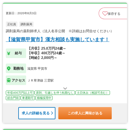
更新日：2020年8月3日
保存する
正社員
調剤薬局
調剤薬局の薬剤師求人（法人名非公開 ※詳細はお問合せください）
【滋賀県甲賀市】漢方相談も実施しています！
【月収】25.0万円24歳～
給与
【年収】400万円24歳～
【時給】2,000円～
勤務地
滋賀県 甲賀市
アクセス
ＪＲ草津線 三雲駅
年収400万円以上可
原則、引越しを伴う転勤なし
土日休み（相談可含む）
総合門前
車通勤可
積極採用中
求人の詳細を見る
この求人に興味がある