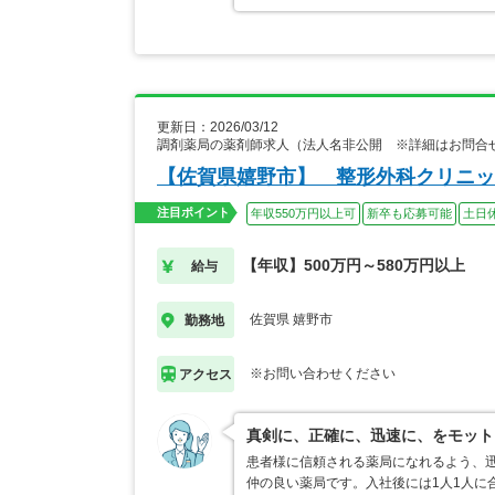
更新日：2026/03/12
調剤薬局の薬剤師求人（法人名非公開 ※詳細はお問合
【佐賀県嬉野市】 整形外科クリニッ
注目ポイント
年収550万円以上可
新卒も応募可能
土日
【年収】500万円～580万円以上
給与
佐賀県 嬉野市
勤務地
※お問い合わせください
アクセス
真剣に、正確に、迅速に、をモット
患者様に信頼される薬局になれるよう、
仲の良い薬局です。入社後には1人1人に