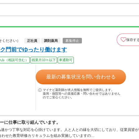
保存す
せください）
正社員
調剤薬局
募集停止
ク門前でゆったり働けます
休み（相談可含む）
残業月10ｈ以下
車通勤可
最新の募集状況を問い合わせる
マイナビ薬剤師が求人情報を無料でご提供します。
薬局・病院等への直接応募・問い合わせではありません
のでご安心ください。
ーに仕事に取り組んでいます。
迅速かつ丁寧な対応を心掛けています。人と人との縁を大切にしており、従業員皆が
合わせた教育研修カリキュラムを組み実施していますの…