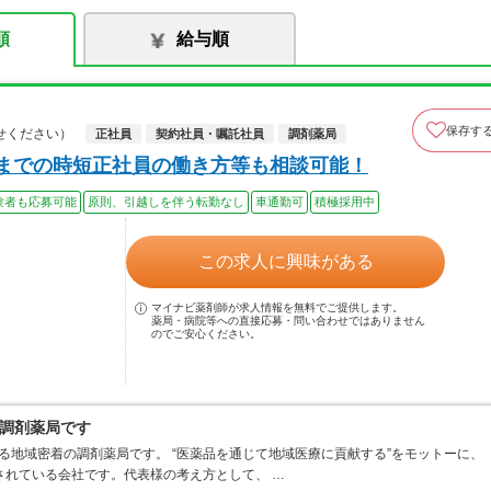
順
給与順
保存す
せください）
正社員
契約社員・嘱託社員
調剤薬局
時までの時短正社員の働き方等も相談可能！
験者も応募可能
原則、引越しを伴う転勤なし
車通勤可
積極採用中
この求人に興味がある
マイナビ薬剤師が求人情報を無料でご提供します。
薬局・病院等への直接応募・問い合わせではありません
のでご安心ください。
調剤薬局です
る地域密着の調剤薬局です。 “医薬品を通じて地域医療に貢献する”をモットーに、
されている会社です。代表様の考え方として、 …