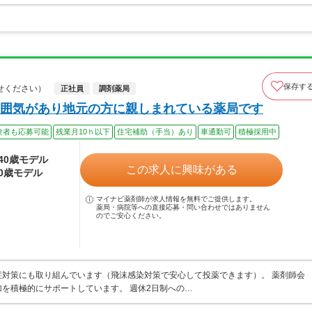
保存す
せください）
正社員
調剤薬局
囲気があり地元の方に親しまれている薬局です
験者も応募可能
残業月10ｈ以下
住宅補助（手当）あり
車通勤可
積極採用中
～40歳モデル
この求人に興味がある
40歳モデル
マイナビ薬剤師が求人情報を無料でご提供します。
薬局・病院等への直接応募・問い合わせではありません
のでご安心ください。
対策にも取り組んでいます（飛沫感染対策で安心して投薬できます）。 薬剤師会
を積極的にサポートしています。 週休2日制への…