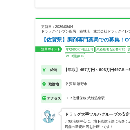
更新日：2026/08/04
ドラッグイレブン薬局 築城店 株式会社ドラッグイレ
【佐賀県】調剤専門薬局での募集！O
注目ポイント
年収600万円以上可
未経験者も応募可能
WEB面接OK
【年収】497万円～606万円497.5～6
給与
佐賀県 嬉野市
勤務地
ＪＲ佐世保線 武雄温泉駅
アクセス
ドラッグ大手ツルハグループの安定
JR線沿線中心に、地下鉄線沿線にも多く
店舗の新規出店を計画中です！