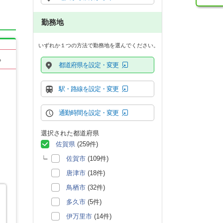
勤務地
いずれか１つの方法で勤務地を選んでください。
る
都道府県を設定・変更
駅・路線を設定・変更
通勤時間を設定・変更
選択された都道府県
佐賀県
(259件)
佐賀市
(109件)
唐津市
(18件)
鳥栖市
(32件)
多久市
(5件)
伊万里市
(14件)