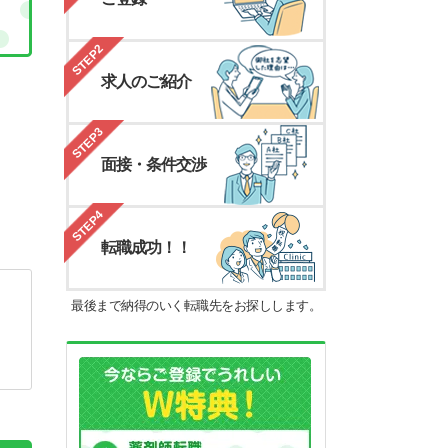
STEP2
求人のご紹介
STEP3
面接・条件交渉
STEP4
転職成功！！
最後まで納得のいく転職先をお探しします。