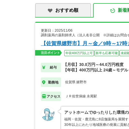
おすすめ順
新着
更新日：2025/11/06
調剤薬局の薬剤師求人（法人名非公開 ※詳細はお問合
【佐賀県嬉野市】月～金／9時～17
注目ポイント
年収400万円以上可
新卒も応募可能
未経
【月収】30.0万円～44.0万円程度
給与
【年収】400万円以上 24歳～モデル
佐賀県 嬉野市
勤務地
ＪＲ佐世保線 永尾駅
アクセス
アットホームでゆったりした環境の
福岡・佐賀・鹿児島に8店舗薬局を展開す
30年以上にわたり地域医療の発展に貢献