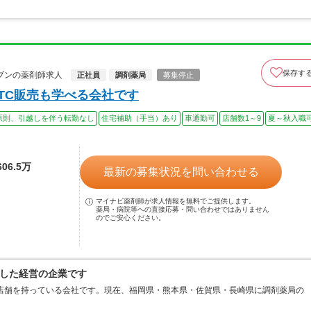
保存す
ブンの薬剤師求人
正社員
調剤薬局
募集停止
TC販売も学べる会社です
原則、引越しを伴う転勤なし
住宅補助（手当）あり
車通勤可
店舗数1～9
夏～秋入職
06.5万
最新の募集状況を問い合わせる
マイナビ薬剤師が求人情報を無料でご提供します。
薬局・病院等への直接応募・問い合わせではありません
のでご安心ください。
した経営の企業です
店舗を持っている会社です。現在、福岡県・熊本県・佐賀県・長崎県に調剤薬局の