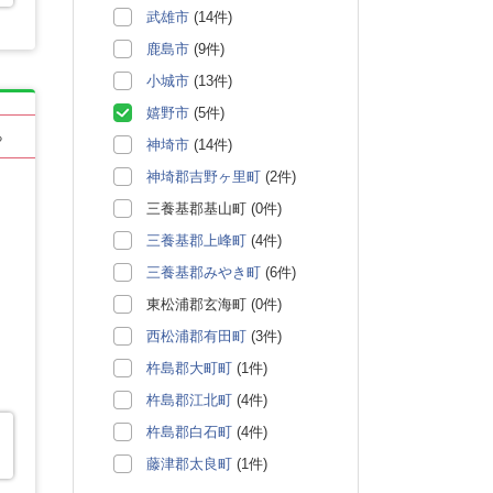
武雄市
(14件)
鹿島市
(9件)
小城市
(13件)
嬉野市
(5件)
る
神埼市
(14件)
神埼郡吉野ヶ里町
(2件)
三養基郡基山町 (0件)
三養基郡上峰町
(4件)
三養基郡みやき町
(6件)
東松浦郡玄海町 (0件)
西松浦郡有田町
(3件)
杵島郡大町町
(1件)
杵島郡江北町
(4件)
杵島郡白石町
(4件)
藤津郡太良町
(1件)