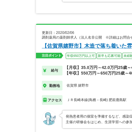
更新日：2020/02/06
調剤薬局の薬剤師求人（法人名非公開 ※詳細はお問合
【佐賀県嬉野市】木造で落ち着いた雰
注目ポイント
年収650万円以上可
新卒も応募可能
未経
【月収】35.0万円～42.0万円25歳
給与
【年収】550万円～650万円25歳～
佐賀県 嬉野市
勤務地
ＪＲ長崎本線(鳥栖－長崎) 肥前鹿島駅
アクセス
発熱患者用の個室を準備するなど、感染症
主催の研修会をはじめ、生涯学習への参加