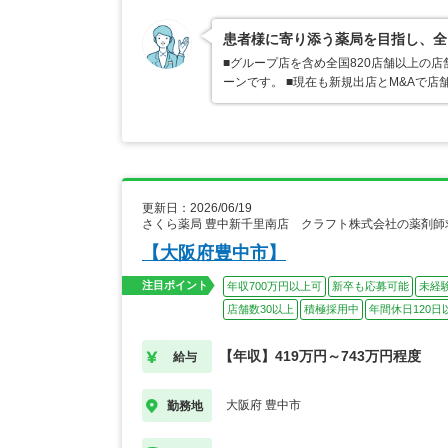
患者様に寄り添う薬局を目指し、全
■グループ店を含め全国820店舗以上の
ーンです。 ■現在も新規出店とM&Aで
更新日：2026/06/19
さくら薬局 豊中新千里南店 クラフト株式会社の薬剤師
【大阪府豊中市】
注目ポイント
年収700万円以上可
新卒も応募可能
未経
店舗数30以上
積極採用中
年間休日120日
【年収】419万円～743万円程度
給与
大阪府 豊中市
勤務地