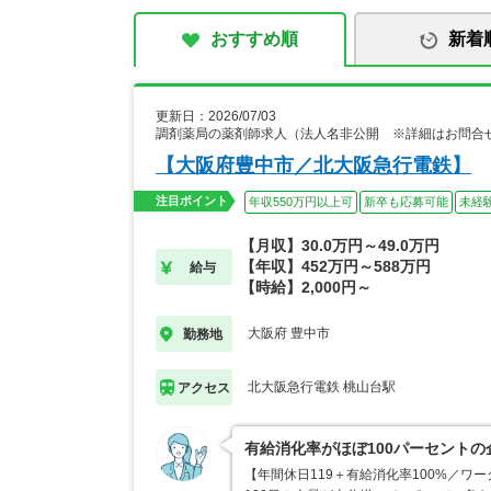
おすすめ順
新着
更新日：2026/07/03
調剤薬局の薬剤師求人（法人名非公開 ※詳細はお問合
【大阪府豊中市／北大阪急行電鉄】
注目ポイント
年収550万円以上可
新卒も応募可能
未経
【月収】30.0万円～49.0万円
【年収】452万円～588万円
給与
【時給】2,000円～
大阪府 豊中市
勤務地
北大阪急行電鉄 桃山台駅
アクセス
有給消化率がほぼ100パーセント
【年間休日119＋有給消化率100%／ワ