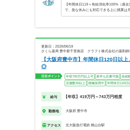
【年間休日119＋有給消化率100%（
で、急な休みにも対応できる上に残業は月
更新日：2026/06/19
さくら薬局 豊中新千里南店 クラフト株式会社の薬剤師
【大阪府豊中市】年間休日120日以
◎
注目ポイント
年収700万円以上可
新卒も応募可能
未経
店舗数30以上
積極採用中
年間休日120日
【年収】419万円～743万円程度
給与
大阪府 豊中市
勤務地
北大阪急行電鉄 桃山台駅
アクセス