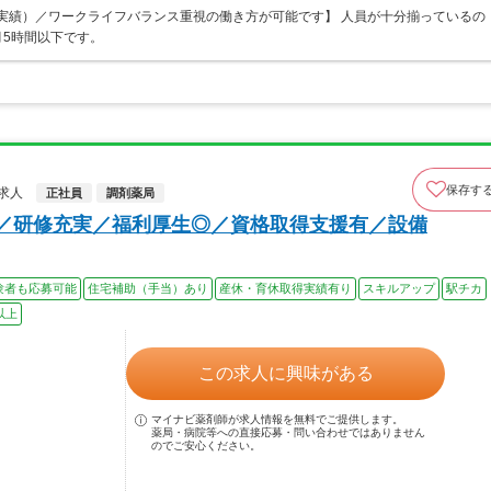
過去実績）／ワークライフバランス重視の働き方が可能です】 人員が十分揃っているの
5時間以下です。
保存す
求人
正社員
調剤薬局
上／研修充実／福利厚生◎／資格取得支援有／設備
験者も応募可能
住宅補助（手当）あり
産休・育休取得実績有り
スキルアップ
駅チカ
以上
この求人に興味がある
マイナビ薬剤師が求人情報を無料でご提供します。
薬局・病院等への直接応募・問い合わせではありません
のでご安心ください。