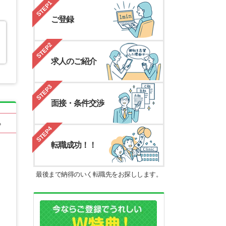
STEP1
ご登録
STEP2
求人のご紹介
STEP3
面接・条件交渉
る
STEP4
転職成功！！
最後まで納得のいく転職先をお探しします。