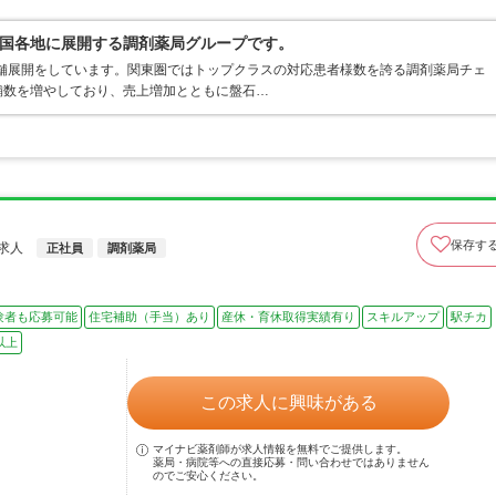
国各地に展開する調剤薬局グループです。
店舗展開をしています。関東圏ではトップクラスの対応患者様数を誇る調剤薬局チェ
店舗数を増やしており、売上増加とともに盤石…
保存す
求人
正社員
調剤薬局
験者も応募可能
住宅補助（手当）あり
産休・育休取得実績有り
スキルアップ
駅チカ
以上
この求人に興味がある
マイナビ薬剤師が求人情報を無料でご提供します。
薬局・病院等への直接応募・問い合わせではありません
のでご安心ください。