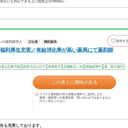
な休みにも対応できる上に残業は月5時間以…
保存す
ンの薬剤師求人
正社員
調剤薬局
福利厚生充実／有給消化率が高い薬局にて薬剤師
験者も応募可能
残業月10ｈ以下
車通勤可
店舗数10～29
積極採用中
夏～秋入職可
この求人に興味がある
マイナビ薬剤師が求人情報を無料でご提供します。
薬局・病院等への直接応募・問い合わせではありません
のでご安心ください。
生も充実しております。