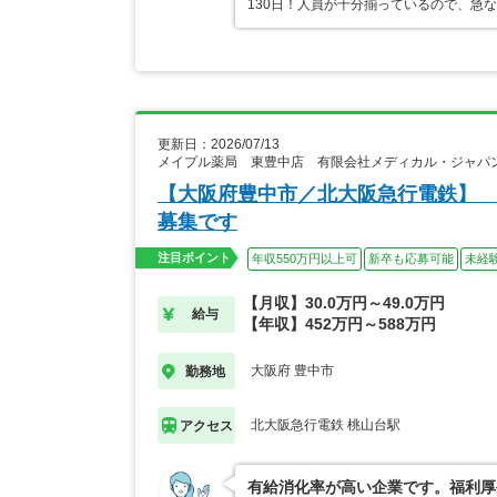
130日！人員が十分揃っているので、急
更新日：2026/07/13
メイプル薬局 東豊中店 有限会社メディカル・ジャパ
【大阪府豊中市／北大阪急行電鉄】 
募集です
注目ポイント
年収550万円以上可
新卒も応募可能
未経
【月収】30.0万円～49.0万円
給与
【年収】452万円～588万円
大阪府 豊中市
勤務地
北大阪急行電鉄 桃山台駅
アクセス
有給消化率が高い企業です。福利厚