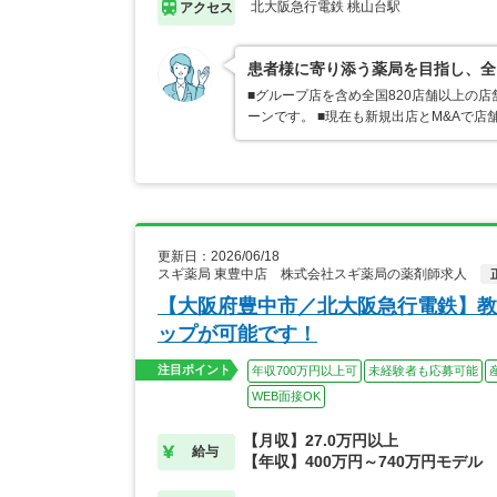
北大阪急行電鉄 桃山台駅
アクセス
患者様に寄り添う薬局を目指し、全
■グループ店を含め全国820店舗以上の
ーンです。 ■現在も新規出店とM&Aで
更新日：2026/06/18
スギ薬局 東豊中店 株式会社スギ薬局の薬剤師求人
【大阪府豊中市／北大阪急行電鉄】教
ップが可能です！
注目ポイント
年収700万円以上可
未経験者も応募可能
WEB面接OK
【月収】27.0万円以上
給与
【年収】400万円～740万円モデル