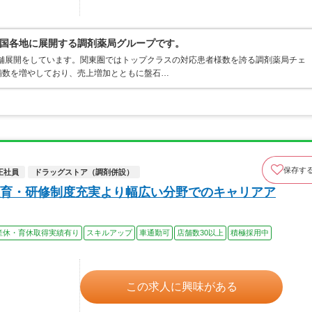
国各地に展開する調剤薬局グループです。
店舗展開をしています。関東圏ではトップクラスの対応患者様数を誇る調剤薬局チェ
店舗数を増やしており、売上増加とともに盤石…
保存す
正社員
ドラッグストア（調剤併設）
育・研修制度充実より幅広い分野でのキャリアア
産休・育休取得実績有り
スキルアップ
車通勤可
店舗数30以上
積極採用中
この求人に興味がある