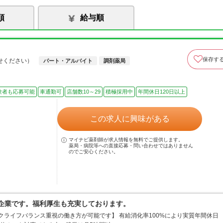
順
給与順
保存す
せください）
パート・アルバイト
調剤薬局
験者も応募可能
車通勤可
店舗数10～29
積極採用中
年間休日120日以上
この求人に興味がある
マイナビ薬剤師が求人情報を無料でご提供します。
薬局・病院等への直接応募・問い合わせではありません
のでご安心ください。
の企業です。福利厚生も充実しております。
ークライフバランス重視の働き方が可能です】 有給消化率100%により実質年間休日