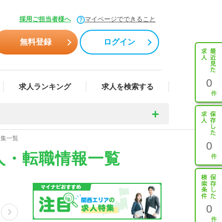
採用ご担当者様へ
マイページでできること
無料登録
ログイン
0
求人ランキング
求人を検索する
募集一覧
0
人・転職情報一覧
0