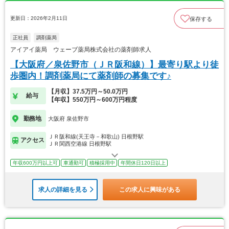
更新日：2026年2月11日
保存する
正社員
調剤薬局
アイアイ薬局 ウェーブ薬局株式会社の薬剤師求人
【大阪府／泉佐野市（ＪＲ阪和線）】最寄り駅より徒
歩圏内！調剤薬局にて薬剤師の募集です♪
【月収】37.5万円～50.0万円
給与
【年収】550万円～600万円程度
勤務地
大阪府 泉佐野市
ＪＲ阪和線(天王寺－和歌山) 日根野駅
アクセス
ＪＲ関西空港線 日根野駅
年収600万円以上可
車通勤可
積極採用中
年間休日120日以上
求人の詳細を見る
この求人に興味がある