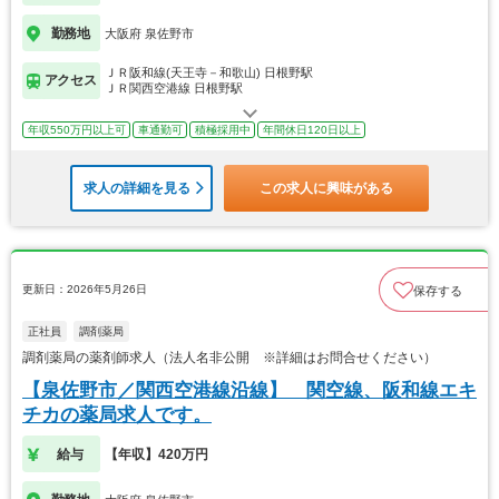
勤務地
大阪府 泉佐野市
ＪＲ阪和線(天王寺－和歌山) 日根野駅
アクセス
ＪＲ関西空港線 日根野駅
年収550万円以上可
車通勤可
積極採用中
年間休日120日以上
求人の詳細を見る
この求人に興味がある
更新日：2026年5月26日
保存する
正社員
調剤薬局
調剤薬局の薬剤師求人（法人名非公開 ※詳細はお問合せください）
【泉佐野市／関西空港線沿線】 関空線、阪和線エキ
チカの薬局求人です。
給与
【年収】420万円