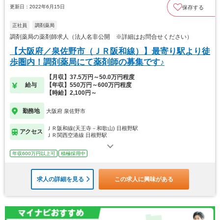
更新日：2022年6月15日
保存する
正社員
調剤薬局
調剤薬局の薬剤師求人（法人名非公開 ※詳細はお問合せください）
【大阪府／泉佐野市（ＪＲ阪和線）】最寄り駅より徒
歩圏内！調剤薬局にて薬剤師の募集です♪
【月収】37.5万円～50.0万円程度
給与
【年収】550万円～600万円程度
【時給】2,100円～
勤務地
大阪府 泉佐野市
ＪＲ阪和線(天王寺－和歌山) 日根野駅
アクセス
ＪＲ関西空港線 日根野駅
年収600万円以上可
積極採用中
求人の詳細を見る
この求人に興味がある