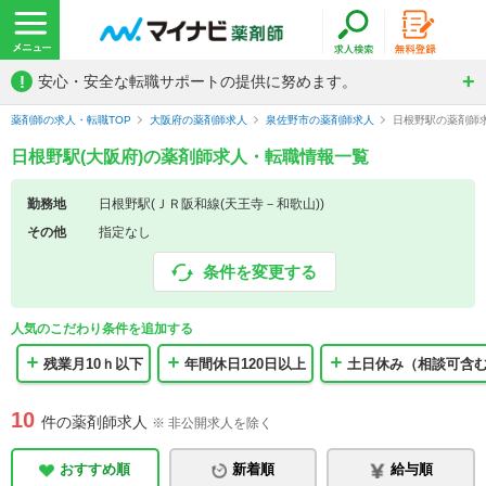
!
安心・安全な転職サポートの提供に努めます。
薬剤師の求人・転職TOP
大阪府の薬剤師求人
泉佐野市の薬剤師求人
日根野駅の薬剤師
日根野駅(大阪府)の薬剤師求人・転職情報一覧
勤務地
日根野駅(ＪＲ阪和線(天王寺－和歌山))
その他
指定なし
条件を変更する
人気のこだわり条件を追加する
残業月10ｈ以下
年間休日120日以上
土日休み（相談可含
10
件の薬剤師求人
※ 非公開求人を除く
おすすめ順
新着順
給与順