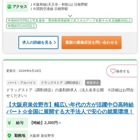
ＪＲ阪和線(天王寺－和歌山) 日根野駅
アクセス
ＪＲ関西空港線 日根野駅
年収800万円以上可
産休・育休取得実績有り
スキルアップ
駅チカ
店舗数30以上
年間休日120日以上
求人の詳細を見る
最新の募集状況を問い合わせる
更新日：2026年6月18日
保存する
パート・アルバイト
ドラッグストア（調剤併設）
募集停止
ドラッグストア（調剤併設）の薬剤師求人（法人名非公開 ※詳細はお問合
せください）
【大阪府泉佐野市】幅広い年代の方が活躍中◎高時給
パート☆全国に展開する大手法人で安心の就業環境！
給与
【時給】2,300円～
勤務地
大阪府 泉佐野市