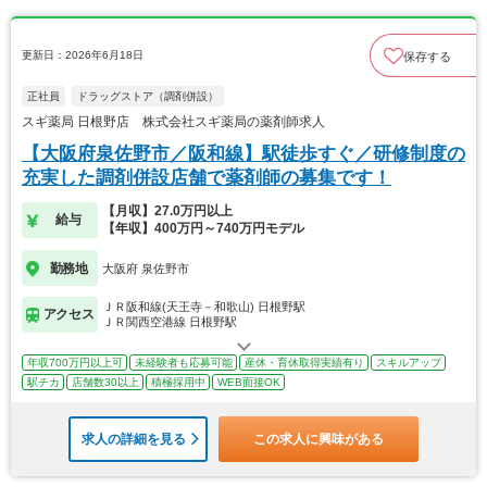
更新日：2026年6月18日
保存する
正社員
ドラッグストア（調剤併設）
スギ薬局 日根野店 株式会社スギ薬局の薬剤師求人
【大阪府泉佐野市／阪和線】駅徒歩すぐ／研修制度の
充実した調剤併設店舗で薬剤師の募集です！
【月収】27.0万円以上
給与
【年収】400万円～740万円モデル
勤務地
大阪府 泉佐野市
ＪＲ阪和線(天王寺－和歌山) 日根野駅
アクセス
ＪＲ関西空港線 日根野駅
年収700万円以上可
未経験者も応募可能
産休・育休取得実績有り
スキルアップ
駅チカ
店舗数30以上
積極採用中
WEB面接OK
求人の詳細を見る
この求人に興味がある