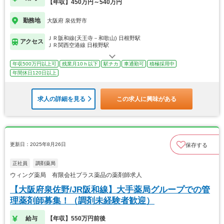
【年収】450万円～540万円
勤務地
大阪府 泉佐野市
ＪＲ阪和線(天王寺－和歌山) 日根野駅
アクセス
ＪＲ関西空港線 日根野駅
年収500万円以上可
残業月10ｈ以下
駅チカ
車通勤可
積極採用中
年間休日120日以上
求人の詳細を見る
この求人に興味がある
更新日：2025年8月26日
保存する
正社員
調剤薬局
ウィング薬局 有限会社プラス薬品の薬剤師求人
【大阪府泉佐野/JR阪和線】大手薬局グループでの管
理薬剤師募集！（調剤未経験者歓迎）
給与
【年収】550万円前後