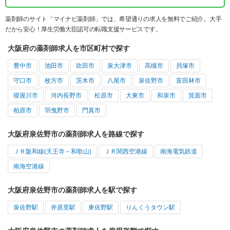
薬剤師のサイト「マイナビ薬剤師」では、希望通りの求人を無料でご紹介。大手
だから安心！厚生労働大臣認可の転職支援サービスです。
大阪府の薬剤師求人を市区町村で探す
豊中市
池田市
吹田市
泉大津市
高槻市
貝塚市
守口市
枚方市
茨木市
八尾市
泉佐野市
富田林市
寝屋川市
河内長野市
松原市
大東市
和泉市
箕面市
柏原市
羽曳野市
門真市
大阪府泉佐野市の薬剤師求人を路線で探す
ＪＲ阪和線(天王寺－和歌山)
ＪＲ関西空港線
南海電気鉄道
南海空港線
大阪府泉佐野市の薬剤師求人を駅で探す
泉佐野駅
井原里駅
東佐野駅
りんくうタウン駅