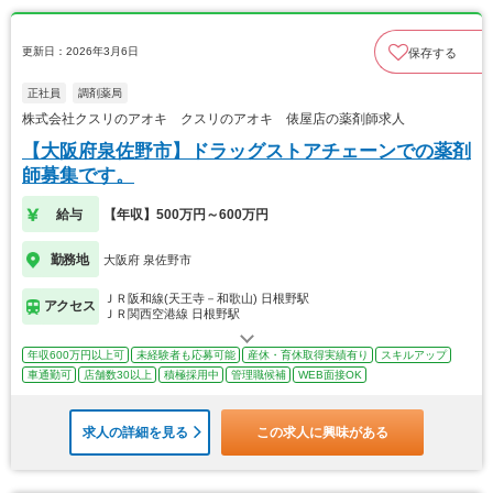
更新日：2026年3月6日
保存する
正社員
調剤薬局
株式会社クスリのアオキ クスリのアオキ 俵屋店の薬剤師求人
【大阪府泉佐野市】ドラッグストアチェーンでの薬剤
師募集です。
給与
【年収】500万円～600万円
勤務地
大阪府 泉佐野市
ＪＲ阪和線(天王寺－和歌山) 日根野駅
アクセス
ＪＲ関西空港線 日根野駅
年収600万円以上可
未経験者も応募可能
産休・育休取得実績有り
スキルアップ
車通勤可
店舗数30以上
積極採用中
管理職候補
WEB面接OK
求人の詳細を見る
この求人に興味がある