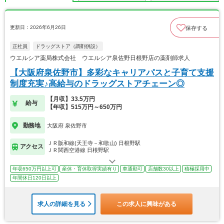
更新日：2026年6月26日
保存する
正社員
ドラッグストア（調剤併設）
ウエルシア薬局株式会社 ウエルシア泉佐野日根野店の薬剤師求人
【大阪府泉佐野市】多彩なキャリアパスと子育て支援
制度充実♪高給与のドラッグストアチェーン◎
【月収】33.5万円
給与
【年収】515万円～650万円
勤務地
大阪府 泉佐野市
ＪＲ阪和線(天王寺－和歌山) 日根野駅
アクセス
ＪＲ関西空港線 日根野駅
年収650万円以上可
産休・育休取得実績有り
車通勤可
店舗数30以上
積極採用中
年間休日120日以上
求人の詳細を見る
この求人に興味がある