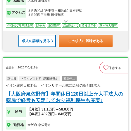
勤務地
大阪府 泉佐野市
ＪＲ阪和線(天王寺－和歌山) 日根野駅
アクセス
ＪＲ関西空港線 日根野駅
年収400万円以上可
駅チカ
車通勤可
店舗数1～9
積極採用中
夏～秋入職可
求人の詳細を見る
この求人に興味がある
更新日：2026年6月19日
保存する
正社員
ドラッグストア（調剤併設）
募集停止
イオン薬局日根野店 イオンリテール株式会社の薬剤師求人
【大阪府泉佐野市】年間休日120日以上☆大手法人の
薬局で経営も安定しており福利厚生も充実♪
【月収】31.1万円～58.0万円
給与
【年収】492万円～846万円
勤務地
大阪府 泉佐野市