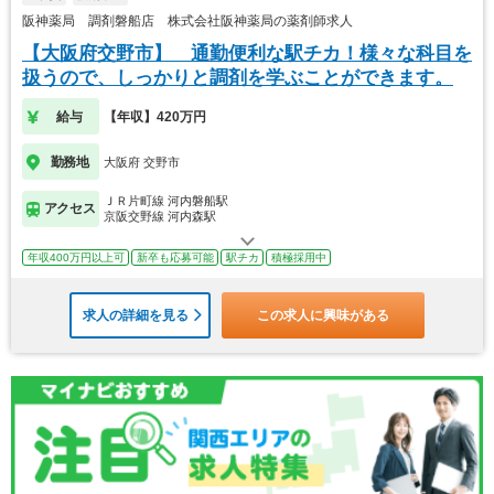
阪神薬局 調剤磐船店 株式会社阪神薬局の薬剤師求人
【大阪府交野市】 通勤便利な駅チカ！様々な科目を
扱うので、しっかりと調剤を学ぶことができます。
給与
【年収】420万円
勤務地
大阪府 交野市
ＪＲ片町線 河内磐船駅
アクセス
京阪交野線 河内森駅
年収400万円以上可
新卒も応募可能
駅チカ
積極採用中
求人の詳細を見る
この求人に興味がある