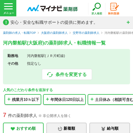
!
安心・安全な転職サポートの提供に努めます。
薬剤師の求人・転職TOP
大阪府の薬剤師求人
交野市の薬剤師求人
河内磐船駅の薬剤師
河内磐船駅(大阪府)の薬剤師求人・転職情報一覧
勤務地
河内磐船駅(ＪＲ片町線)
その他
指定なし
条件を変更する
人気のこだわり条件を追加する
残業月10ｈ以下
年間休日120日以上
土日休み（相談可含
7
件の薬剤師求人
※ 非公開求人を除く
おすすめ順
新着順
給与順