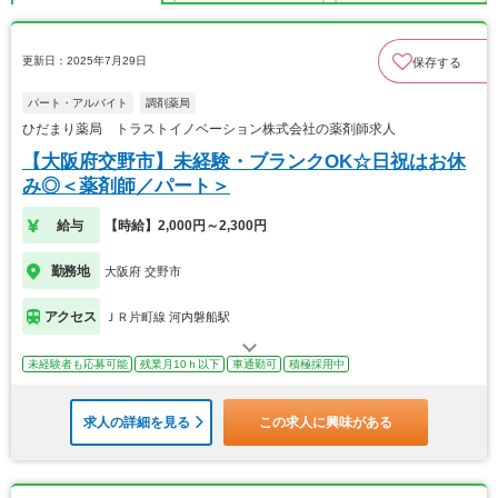
更新日：2025年7月29日
保存する
パート・アルバイト
調剤薬局
ひだまり薬局 トラストイノベーション株式会社の薬剤師求人
【大阪府交野市】未経験・ブランクOK☆日祝はお休
み◎＜薬剤師／パート＞
給与
【時給】2,000円～2,300円
勤務地
大阪府 交野市
アクセス
ＪＲ片町線 河内磐船駅
未経験者も応募可能
残業月10ｈ以下
車通勤可
積極採用中
求人の詳細を見る
この求人に興味がある