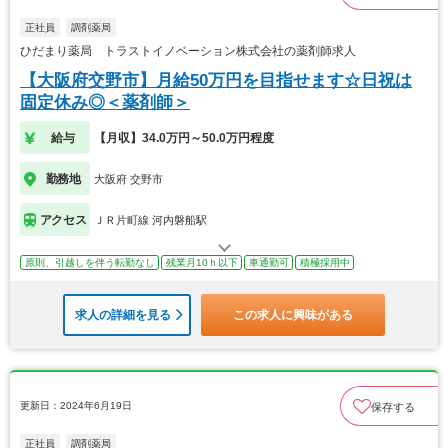
正社員
調剤薬局
ひだまり薬局 トラストイノベーション株式会社の薬剤師求人
【大阪府交野市】月給50万円を目指せます☆日祝は
固定休み◎＜薬剤師＞
給与
【月収】34.0万円～50.0万円程度
勤務地
大阪府 交野市
アクセス
ＪＲ片町線 河内磐船駅
原則、引越しを伴う転勤なし
残業月10ｈ以下
車通勤可
積極採用中
求人の詳細を見る
この求人に興味がある
更新日：2024年6月19日
保存する
正社員
調剤薬局