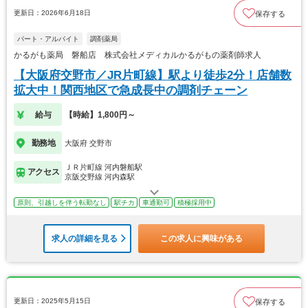
更新日：2026年6月18日
保存する
パート・アルバイト
調剤薬局
かるがも薬局 磐船店 株式会社メディカルかるがもの薬剤師求人
【大阪府交野市／JR片町線】駅より徒歩2分！店舗数
拡大中！関西地区で急成長中の調剤チェーン
給与
【時給】1,800円～
勤務地
大阪府 交野市
ＪＲ片町線 河内磐船駅
アクセス
京阪交野線 河内森駅
原則、引越しを伴う転勤なし
駅チカ
車通勤可
積極採用中
求人の詳細を見る
この求人に興味がある
更新日：2025年5月15日
保存する