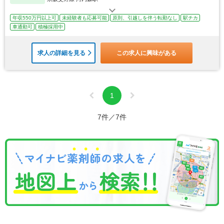
年収550万円以上可
未経験者も応募可能
原則、引越しを伴う転勤なし
駅チカ
車通勤可
積極採用中
求人の詳細を見る
この求人に興味がある
1
7件／7件