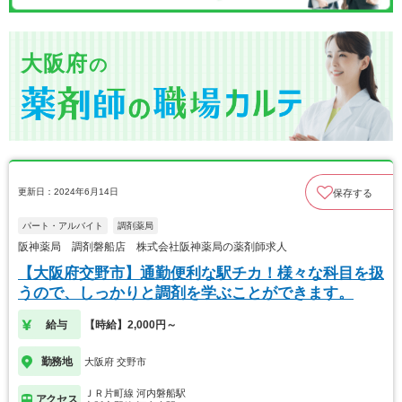
大阪府
の
更新日：2024年6月14日
保存する
パート・アルバイト
調剤薬局
阪神薬局 調剤磐船店 株式会社阪神薬局の薬剤師求人
【大阪府交野市】通勤便利な駅チカ！様々な科目を扱
うので、しっかりと調剤を学ぶことができます。
給与
【時給】2,000円～
勤務地
大阪府 交野市
ＪＲ片町線 河内磐船駅
アクセス