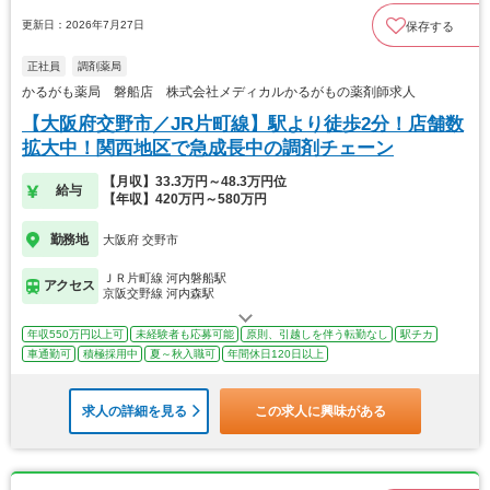
更新日：2026年7月27日
保存する
正社員
調剤薬局
かるがも薬局 磐船店 株式会社メディカルかるがもの薬剤師求人
【大阪府交野市／JR片町線】駅より徒歩2分！店舗数
拡大中！関西地区で急成長中の調剤チェーン
【月収】33.3万円～48.3万円位
給与
【年収】420万円～580万円
勤務地
大阪府 交野市
ＪＲ片町線 河内磐船駅
アクセス
京阪交野線 河内森駅
年収550万円以上可
未経験者も応募可能
原則、引越しを伴う転勤なし
駅チカ
車通勤可
積極採用中
夏～秋入職可
年間休日120日以上
求人の詳細を見る
この求人に興味がある