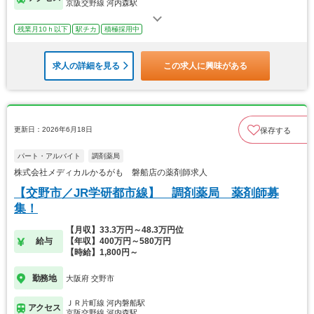
京阪交野線 河内森駅
残業月10ｈ以下
駅チカ
積極採用中
求人の詳細を見る
この求人に興味がある
更新日：2026年6月18日
保存する
パート・アルバイト
調剤薬局
株式会社メディカルかるがも 磐船店の薬剤師求人
【交野市／JR学研都市線】 調剤薬局 薬剤師募
集！
【月収】33.3万円～48.3万円位
給与
【年収】400万円～580万円
【時給】1,800円～
勤務地
大阪府 交野市
ＪＲ片町線 河内磐船駅
アクセス
京阪交野線 河内森駅