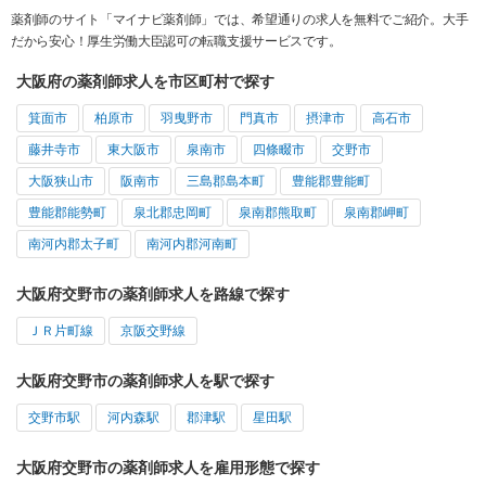
薬剤師のサイト「マイナビ薬剤師」では、希望通りの求人を無料でご紹介。大手
だから安心！厚生労働大臣認可の転職支援サービスです。
大阪府の薬剤師求人を市区町村で探す
箕面市
柏原市
羽曳野市
門真市
摂津市
高石市
藤井寺市
東大阪市
泉南市
四條畷市
交野市
大阪狭山市
阪南市
三島郡島本町
豊能郡豊能町
豊能郡能勢町
泉北郡忠岡町
泉南郡熊取町
泉南郡岬町
南河内郡太子町
南河内郡河南町
大阪府交野市の薬剤師求人を路線で探す
ＪＲ片町線
京阪交野線
大阪府交野市の薬剤師求人を駅で探す
交野市駅
河内森駅
郡津駅
星田駅
大阪府交野市の薬剤師求人を雇用形態で探す